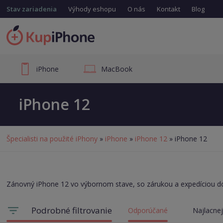
Stav zariadenia
Výhody eshopu
O nás
Kontakt
Blog
iPhone
MacBook
iPhone 12
Špecialisti na použité iPhony
»
iPhone
»
iPhone 12
» iPhone 12
Zánovný iPhone 12 vo výbornom stave, so zárukou a expedíciou d
Podrobné filtrovanie
Odporúčané
Najlacnej