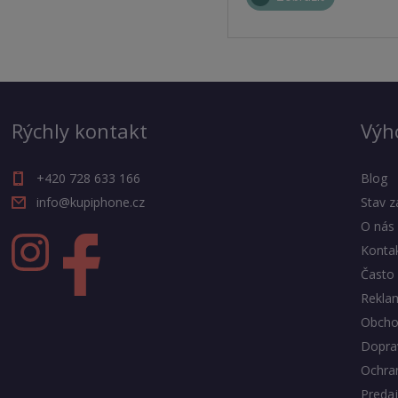
Rýchly kontakt
Výh
+420 728 633 166
Blog
info@kupiphone.cz
Stav z
O nás
Konta
Často 
Rekla
Obcho
Doprav
Ochra
Predaj