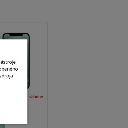
nástroje
sobeného
zdroja
nie je skladom
28GB green
ť