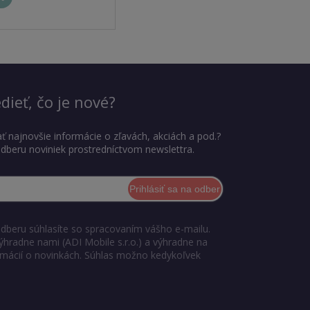
dieť, čo je nové?
ť najnovšie informácie o zľavách, akciách a pod.?
 odberu noviniek prostredníctvom newslettra.
Prihlásiť sa na odber
odberu súhlasíte so spracovaním vášho e-mailu.
ýhradne nami (ADI Mobile s.r.o.) a výhradne na
ormácií o novinkách. Súhlas možno kedykoľvek