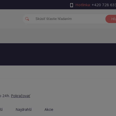
Hotlinka:
+420 728 63
Hľ
o 24 h.
Pokračovať
ší
Najdrahší
Akcie