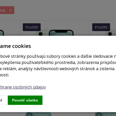
×
ená
Použité
Použité
vame cookies
bové stránky používajú súbory cookies a ďalšie sledovacie 
 vylepšenia používateľského prostredia, zobrazenia prispô
 reklám, analýzy návštevnosti webových stránok a zistenia 
osti.
ochrane osobných údajov
je skladom
nie je skladom
iPhone 12 256GB green
iPhone 12 1
iť
Povoliť všetko
Zobraziť
Zobrazi