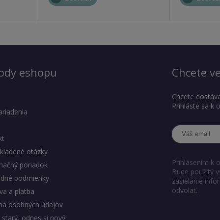
ody eshopu
Chcete ve
Chcete dostáva
Prihláste sa k
ariadenia
kt
kladené otázky
Prihlásením k 
mačný poriadok
Bude použitý v
dné podmienky
zasielanie inf
odvolať.
a a platba
na osobných údajov
 starý, odnes si nový