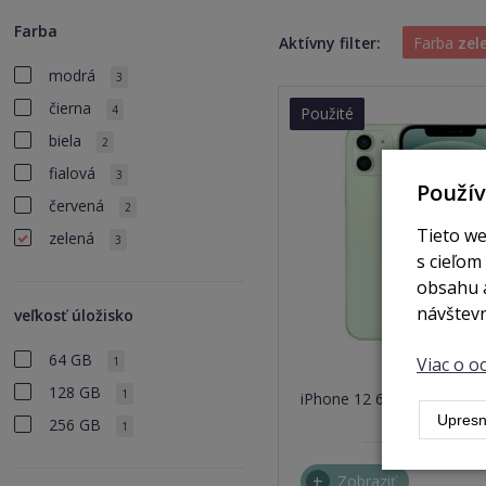
Farba
Aktívny filter:
Farba
zel
modrá
3
čierna
4
Použité
biela
2
fialová
3
Použí
červená
2
Tieto we
zelená
3
s cieľom
obsahu a
návštevn
veľkosť úložisko
64 GB
Viac o 
1
nie 
128 GB
1
iPhone 12 64GB green
Upresn
256 GB
1
Zobraziť