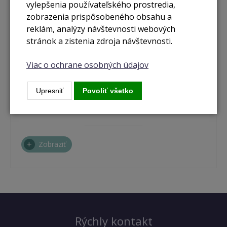
vylepšenia používateľského prostredia,
zobrazenia prispôsobeného obsahu a
reklám, analýzy návštevnosti webových
stránok a zistenia zdroja návštevnosti.
Viac o ochrane osobných údajov
nie je skladom
Upresniť
Povoliť všetko
iPhone 12 128GB (PRODUCT) RED
Zobraziť
Rýchly kontakt