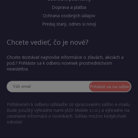
Doprava a platba
Ochrana osobných údajov
Predaj starý, odnes si nový
Chcete vedieť, čo je nové?
Chcete dostávať najnovšie informácie o zľavách, akciách a
pod.? Prihláste sa k odberu noviniek prostredníctvom
newslettra.
Prihlásiť sa na odber
Prihlásením k odberu súhlasíte so spracovaním vášho e-mailu.
Bude použitý výhradne nami (ADI Mobile s.r.o.) a výhradne na
zasielanie informácií o novinkách. Súhlas možno kedykoľvek
odvolať.