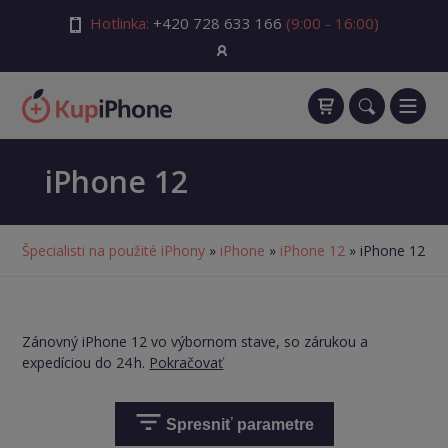
Hotlinka:
+420 728 633 166
(9:00 - 16:00)
iPhone 12
Špecialisti na použité iPhony
»
iPhone
»
iPhone 12
» iPhone 12
Zánovný iPhone 12 vo výbornom stave, so zárukou a
expedíciou do 24 h.
Pokračovať
Spresniť parametre