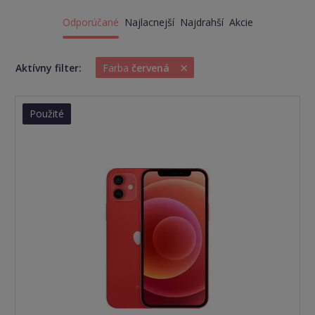
Odporúčané
Najlacnejší
Najdrahší
Akcie
×
Aktívny filter:
Farba
červená
Použité