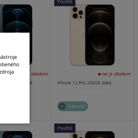
Použité
nástroje
sobeného
zdroja
nie je skladom
nie je skladom
Pro 256GB modrá
iPhone 12 Pro 256GB zlatá
ť
Zobraziť
Použité