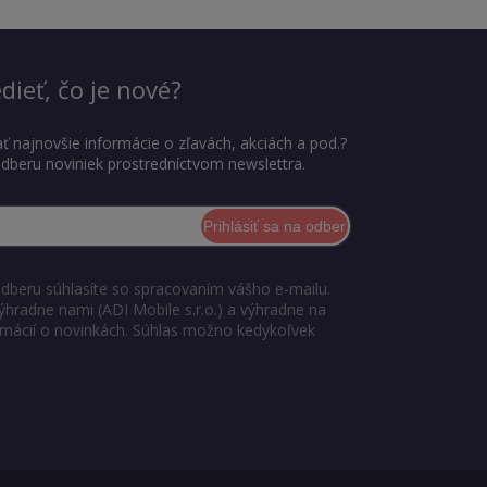
dieť, čo je nové?
ť najnovšie informácie o zľavách, akciách a pod.?
 odberu noviniek prostredníctvom newslettra.
Prihlásiť sa na odber
odberu súhlasíte so spracovaním vášho e-mailu.
ýhradne nami (ADI Mobile s.r.o.) a výhradne na
ormácií o novinkách. Súhlas možno kedykoľvek