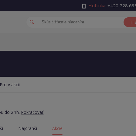
Hotlinka:
+420 728 63
Hľ
Pro v akcii
ou do 24 h.
Pokračovať
ší
Najdrahší
Akcie