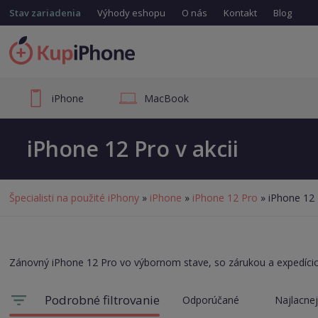
Stav zariadenia
Výhody eshopu
O nás
Kontakt
Blog
iPhone
MacBook
iPhone 12 Pro v akcii
Špecialisti na použité iPhony
»
iPhone
»
iPhone 12 Pro
» iPhone 12 
Zánovný iPhone 12 Pro vo výbornom stave, so zárukou a expedíci
Podrobné filtrovanie
Odporúčané
Najlacnej