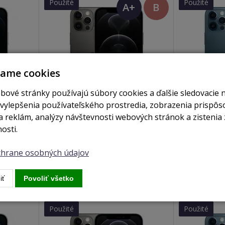
Použité
Použité
A+
B
(TOP
stav)
vame cookies
bové stránky používajú súbory cookies a ďalšie sledovacie 
 vylepšenia používateľského prostredia, zobrazenia prispô
 reklám, analýzy návštevnosti webových stránok a zistenia 
je skladom
skladom
osti.
r
iPhone 12 Pro 256GB sivá
iPhone 12 
ochrane osobných údajov
255 €
Zobraziť
Zobrazi
iť
Povoliť všetko
Použité
Použité