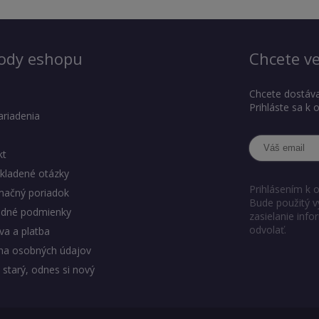
ody eshopu
Chcete ve
Chcete dostáva
Prihláste sa k
ariadenia
kt
kladené otázky
Prihlásením k 
mačný poriadok
Bude použitý v
dné podmienky
zasielanie inf
odvolať.
a a platba
na osobných údajov
 starý, odnes si nový