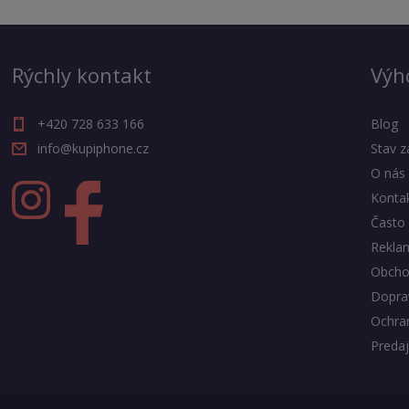
Rýchly kontakt
Výh
+420 728 633 166
Blog
info@kupiphone.cz
Stav z
O nás
Konta
Často 
Rekla
Obcho
Doprav
Ochra
Predaj