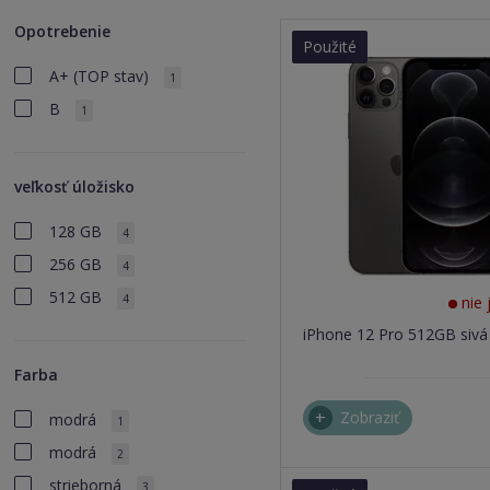
Opotrebenie
Použité
A+ (TOP stav)
1
B
1
veľkosť úložisko
128 GB
4
256 GB
4
512 GB
4
nie 
iPhone 12 Pro 512GB sivá
Farba
Zobraziť
modrá
1
modrá
2
strieborná
3