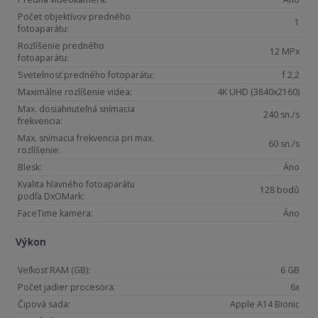
Počet objektívov predného
1
fotoaparátu:
Rozlíšenie predného
12 MPx
fotoaparátu:
Svetelnosť predného fotoparátu:
f 2,2
Maximálne rozlíšenie videa:
4K UHD (3840x2160)
Max. dosiahnuteľná snímacia
240 sn./s
frekvencia:
Max. snímacia frekvencia pri max.
60 sn./s
rozlíšenie:
Blesk:
Áno
Kvalita hlavného fotoaparátu
128 bodů
podľa DxOMark:
FaceTime kamera:
Áno
Výkon
Veľkosť RAM (GB):
6 GB
Počet jadier procesora:
6x
Čipová sada:
Apple A14 Bionic