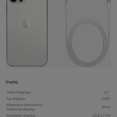
Displej
Veľkosť displeja:
6,1"
Typ displeja:
OLED
Maximálna obnovovacia
60 Hz
frekvencia displeja:
Rozlíšenie displeja:
2532 x 1170