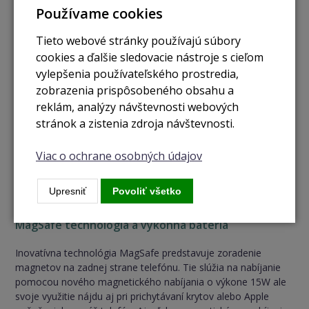
Používame cookies
Tieto webové stránky používajú súbory
cookies a ďalšie sledovacie nástroje s cieľom
vylepšenia používateľského prostredia,
zobrazenia prispôsobeného obsahu a
reklám, analýzy návštevnosti webových
stránok a zistenia zdroja návštevnosti.
Viac o ochrane osobných údajov
Upresniť
Povoliť všetko
MagSafe technológia a výkonná batéria
Inovatívna technológia MagSafe predstavuje zoradenie
magnetov na zadnej strane telefónu. Tie slúžia na nabíjanie
pomocou nového magnetického nabíjania o výkone 15W ale
svoje využitie nájdu aj pri prichytávaní krytov alebo Apple