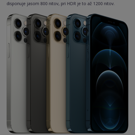
disponuje jasom 800 nitov, pri HDR je to až 1200 nitov.