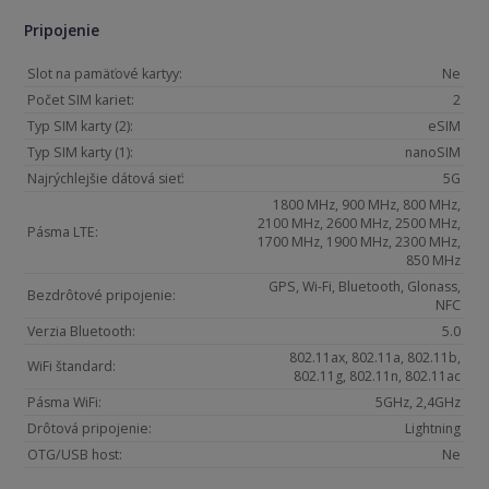
Pripojenie
Slot na pamäťové kartyy:
Ne
Počet SIM kariet:
2
Typ SIM karty (2):
eSIM
Typ SIM karty (1):
nanoSIM
Najrýchlejšie dátová sieť:
5G
1800 MHz, 900 MHz, 800 MHz,
2100 MHz, 2600 MHz, 2500 MHz,
Pásma LTE:
1700 MHz, 1900 MHz, 2300 MHz,
850 MHz
GPS, Wi-Fi, Bluetooth, Glonass,
Bezdrôtové pripojenie:
NFC
Verzia Bluetooth:
5.0
802.11ax, 802.11a, 802.11b,
WiFi štandard:
802.11g, 802.11n, 802.11ac
Pásma WiFi:
5GHz, 2,4GHz
Drôtová pripojenie:
Lightning
OTG/USB host:
Ne