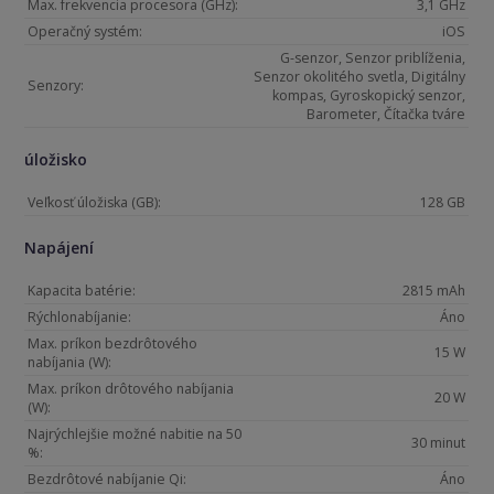
Max. frekvencia procesora (GHz):
3,1 GHz
Operačný systém:
iOS
G-senzor, Senzor priblíženia,
Senzor okolitého svetla, Digitálny
Senzory:
kompas, Gyroskopický senzor,
Barometer, Čítačka tváre
úložisko
Veľkosť úložiska (GB):
128 GB
Napájení
Kapacita batérie:
2815 mAh
Rýchlonabíjanie:
Áno
Max. príkon bezdrôtového
15 W
nabíjania (W):
Max. príkon drôtového nabíjania
20 W
(W):
Najrýchlejšie možné nabitie na 50
30 minut
%:
Bezdrôtové nabíjanie Qi:
Áno