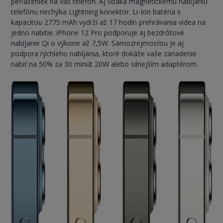
peňaženiek na váš telefón. Aj vďaka magnetickému nabíjaniu
telefónu nechýba Lightning konektor. Li-Ion batéria s
kapacitou 2775 mAh vydrží až 17 hodín prehrávania videa na
jedno nabitie. iPhone 12 Pro podporuje aj bezdrôtové
nabíjanie Qi o výkone až 7,5W. Samozrejmosťou je aj
podpora rýchleho nabíjania, ktoré dokáže vaše zariadenie
nabiť na 50% za 30 minút 20W alebo silnejším adaptérom.