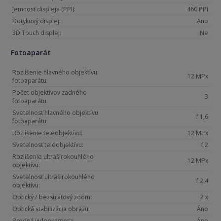
Jemnosť displeja (PPI):
460 PPI
Dotykový displej:
Ano
3D Touch displej:
Ne
Fotoaparát
Rozlíšenie hlavného objektívu
12 MPx
fotoaparátu:
Počet objektívov zadného
3
fotoaparátu:
Svetelnosť hlavného objektívu
f 1,6
fotoaparátu:
Rozlíšenie teleobjektívu:
12 MPx
Svetelnosť teleobjektívu:
f 2
Rozlíšenie ultraširokouhlého
12 MPx
objektívu:
Svetelnosť ultraširokouhlého
f 2,4
objektívu:
Optický / bezstratový zoom:
2 x
Optická stabilizácia obrazu:
Áno
Predná videokamera:
Áno