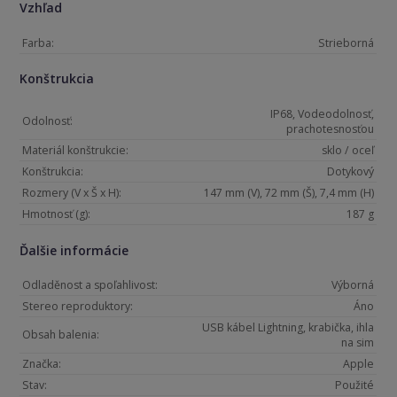
Vzhľad
Farba:
Strieborná
Konštrukcia
IP68, Vodeodolnosť,
Odolnosť:
prachotesnosťou
Materiál konštrukcie:
sklo / oceľ
Konštrukcia:
Dotykový
Rozmery (V x Š x H):
147 mm (V), 72 mm (Š), 7,4 mm (H)
Hmotnosť (g):
187 g
Ďalšie informácie
Odladěnost a spoľahlivost:
Výborná
Stereo reproduktory:
Áno
USB kábel Lightning, krabička, ihla
Obsah balenia:
na sim
Značka:
Apple
Stav:
Použité