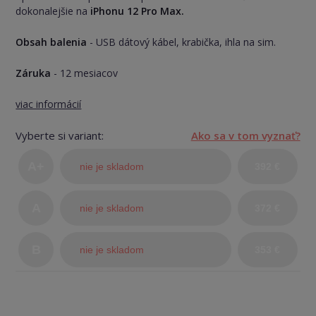
dokonalejšie na
iPhonu 12 Pro Max.
Obsah balenia
- USB dátový kábel, krabička, ihla na sim.
Záruka
- 12 mesiacov
viac informácií
Vyberte si variant:
Ako sa v tom vyznať?
A+
nie je skladom
392 €
(TOP
A
nie je skladom
372 €
stav)
B
nie je skladom
353 €