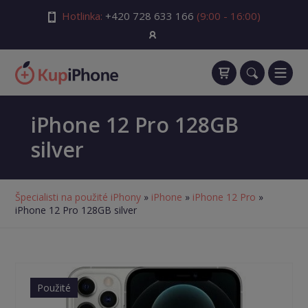
Hotlinka:
+420 728 633 166
(9:00 - 16:00)
iPhone 12 Pro 128GB
silver
Špecialisti na použité iPhony
»
iPhone
»
iPhone 12 Pro
»
iPhone 12 Pro 128GB silver
Použité