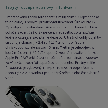
Trojitý fotoaparát s novými funkciami
Prepracovaný zadný fotoaparát s rozlíšením 12 Mpx prináša
tri objektívy s novými praktickými funkciami. Širokouhlý 12
Mpx objektív s ohniskom 26 mm disponuje clonou f / 1.6 a
dokáže zachytiť až o 27 percent viac svetla, čo umožňuje
lepšie a ostrejšie zachytenie detailov. Ultraširokouhlý objektív
disponuje clonou ƒ / 2,4 so 120 ° uhlom pohľadu a
ohniskovou vzdialenosťou 13 mm. Tretím je teleobjektív,
ktorý má clonu ƒ / 2,0 /2x optický zoom/. Inovatívna funkcia
Apple ProRAW prichádza s možnosťou kombinácie záberov
zo všetkých troch fotoaparátov do jedného. Predný selfie
fotoaparát je vybavený 12 Mpx TrueDepth objektívom s
clonou ƒ / 2,2, novinkou je aj nočný režim alebo časozberné
video.