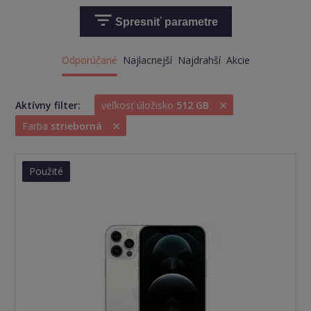
Spresniť parametre
Odporúčané
Najlacnejší
Najdrahší
Akcie
×
Aktívny filter:
veľkosť úložisko
512 GB
×
Farba
strieborná
Použité