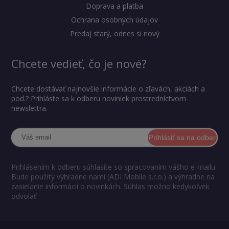
Doprava a platba
Ochrana osobných údajov
Predaj starý, odnes si nový
Chcete vedieť, čo je nové?
Chcete dostávať najnovšie informácie o zľavách, akciách a
pod.? Prihláste sa k odberu noviniek prostredníctvom
newslettra.
Prihlásiť sa na odber
Prihlásením k odberu súhlasíte so spracovaním vášho e-mailu.
Bude použitý výhradne nami (ADI Mobile s.r.o.) a výhradne na
zasielanie informácií o novinkách. Súhlas možno kedykoľvek
odvolať.