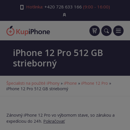
Hotlinka:
+420 728 633 166
(9:00 - 16:00)
iPhone 12 Pro 512 GB
strieborný
Špecialisti na použité iPhony
»
iPhone
»
iPhone 12 Pro
»
iPhone 12 Pro 512 GB strieborný
Zánovný iPhone 12 Pro vo výbornom stave, so zárukou a
expedíciou do 24 h.
Pokračovať