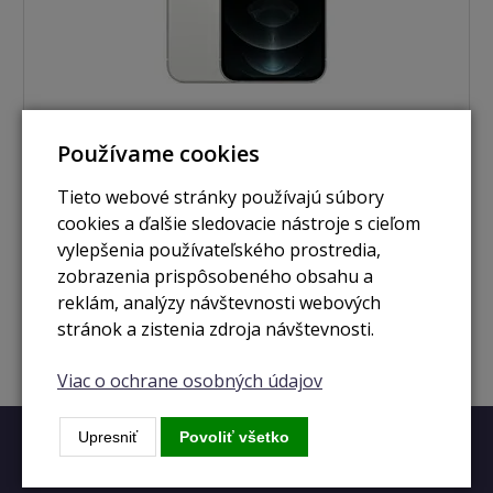
Používame cookies
nie je skladom
Tieto webové stránky používajú súbory
iPhone 12 Pro 512GB silver
cookies a ďalšie sledovacie nástroje s cieľom
vylepšenia používateľského prostredia,
zobrazenia prispôsobeného obsahu a
Zobraziť
reklám, analýzy návštevnosti webových
stránok a zistenia zdroja návštevnosti.
Viac o ochrane osobných údajov
Upresniť
Povoliť všetko
Rýchly kontakt