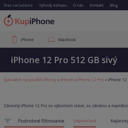
Stav zariadenia
Výhody eshopu
O nás
Kontakt
Blog
iPhone
MacBook
iPhone 12 Pro 512 GB sivý
Špecialisti na použité iPhony
»
iPhone
»
iPhone 12 Pro
» iPhone 12 
Zánovný iPhone 12 Pro vo výbornom stave, so zárukou a expedíci
Podrobné filtrovanie
Odporúčané
Najlacnej