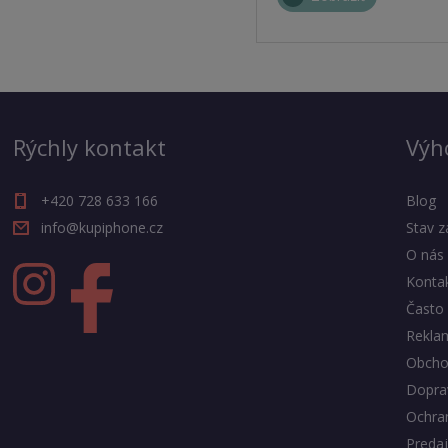
Rýchly kontakt
Výh
+420 728 633 166
Blog
info@kupiphone.cz
Stav z
O nás
Konta
Často 
Rekla
Obcho
Doprav
Ochra
Predaj