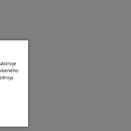
nástroje
sobeného
zdroja