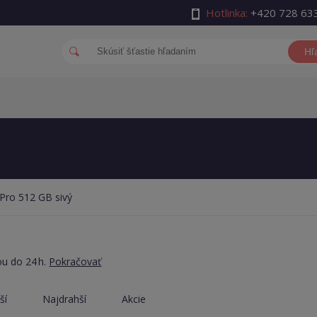
Hotlinka:
+420 728 63
Hľ
Pro 512 GB sivý
ou do 24 h.
Pokračovať
ší
Najdrahší
Akcie