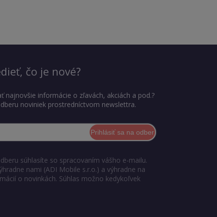
dieť, čo je nové?
ť najnovšie informácie o zľavách, akciách a pod.?
 odberu noviniek prostredníctvom newslettra.
Prihlásiť sa na odber
odberu súhlasíte so spracovaním vášho e-mailu.
ýhradne nami (ADI Mobile s.r.o.) a výhradne na
ormácií o novinkách. Súhlas možno kedykoľvek