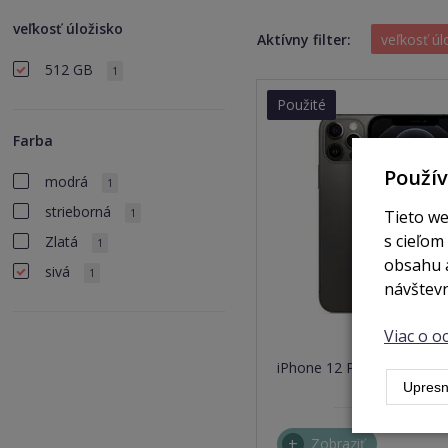
veľkosť úložisko
Aktívny filter:
veľkosť ú
512 GB
1
Použité
Farba
Použí
modrá
1
strieborná
1
Tieto we
s cieľom
Zlatá
1
obsahu a
sivá
1
návštevn
Viac o 
nie 
iPhone 12 Pro 512GB sivá
Upresn
Zobraziť