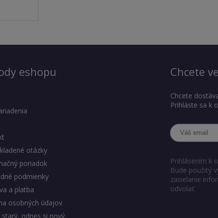
ody eshopu
Chcete ve
Chcete dostáva
Prihláste sa k
ariadenia
kt
kladené otázky
Prihlásením k 
mačný poriadok
Bude použitý v
dné podmienky
zasielanie inf
odvolať.
a a platba
na osobných údajov
 starý, odnes si nový