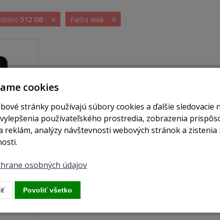
×
×
ložisko
512 GB
Farba
sivá
vame cookies
bové stránky používajú súbory cookies a ďalšie sledovacie 
 vylepšenia používateľského prostredia, zobrazenia prispô
 reklám, analýzy návštevnosti webových stránok a zistenia 
osti.
ochrane osobných údajov
je skladom
iť
Povoliť všetko