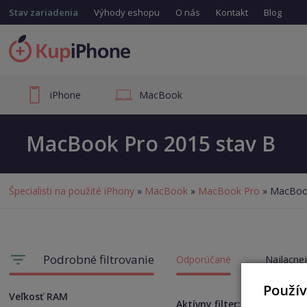
Stav zariadenia
Výhody eshopu
O nás
Kontakt
Blog
iPhone
MacBook
MacBook Pro 2015 stav B
Špecialisti na použité iPhony
»
MacBook
»
MacBook Pro
» MacBook
Podrobné filtrovanie
Odporúčané
Najlacnej
Použí
Veľkosť RAM
Aktívny filter:
Opotrebe