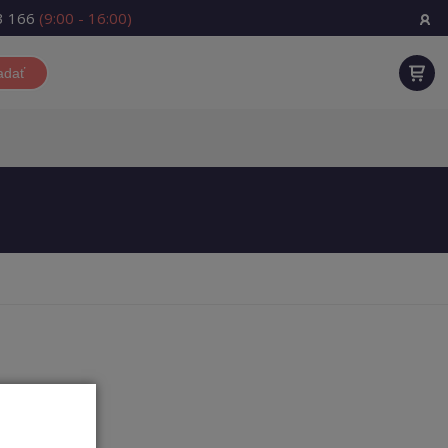
3 166
(9:00 - 16:00)
adať