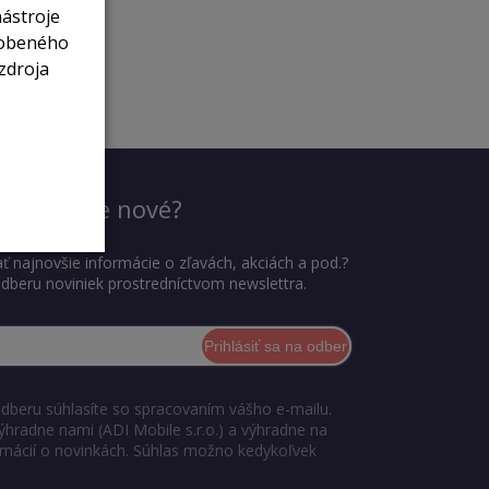
nástroje
sobeného
zdroja
dieť, čo je nové?
ť najnovšie informácie o zľavách, akciách a pod.?
 odberu noviniek prostredníctvom newslettra.
Prihlásiť sa na odber
odberu súhlasíte so spracovaním vášho e-mailu.
ýhradne nami (ADI Mobile s.r.o.) a výhradne na
ormácií o novinkách. Súhlas možno kedykoľvek