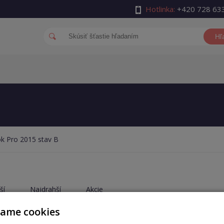
Hotlinka:
+420 728 63
Hľ
 Pro 2015 stav B
ší
Najdrahší
Akcie
vame cookies
×
×
×
nie
B
Rok
2015
Veľkosť RAM
16 GB