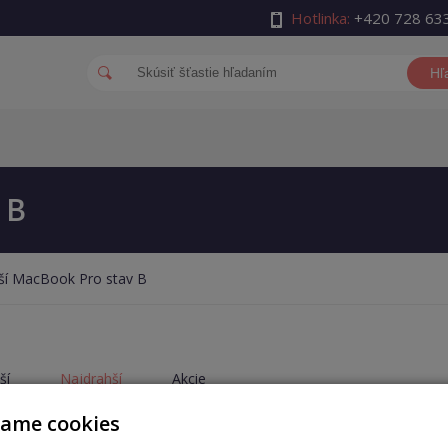
Hotlinka:
+420 728 63
Hľ
 B
ší MacBook Pro stav B
ší
Najdrahší
Akcie
vame cookies
×
×
nie
B
Veľkosť displeja
14''