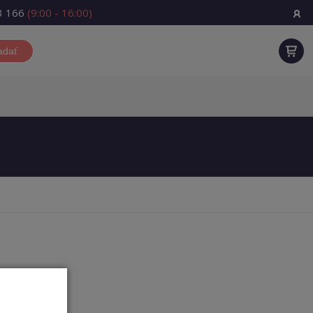
3 166
(9:00 - 16:00)
adať