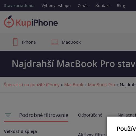
Stav zariadenia
Výhody eshopu
O nás
Kontakt
Blog
iPhone
MacBook
Najdrahší MacBook Pro stav
Špecialisti na použité iPhony
»
MacBook
»
MacBook Pro
» Najdrah
Podrobné filtrovanie
Odporúčané
Najlacnej
Použí
Veľkosť displeja
Aktívny filter:
Opotrebe