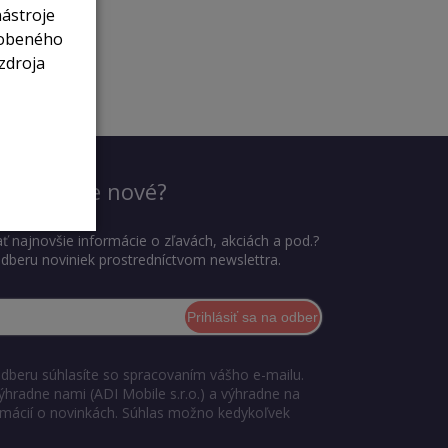
nástroje
sobeného
zdroja
dieť, čo je nové?
ť najnovšie informácie o zľavách, akciách a pod.?
 odberu noviniek prostredníctvom newslettra.
Prihlásiť sa na odber
odberu súhlasíte so spracovaním vášho e-mailu.
ýhradne nami (ADI Mobile s.r.o.) a výhradne na
ormácií o novinkách. Súhlas možno kedykoľvek