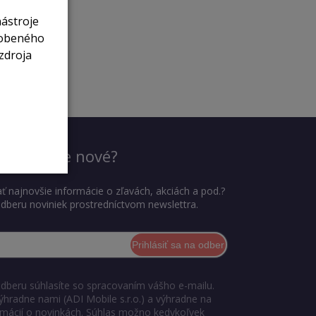
nástroje
sobeného
zdroja
dieť, čo je nové?
ť najnovšie informácie o zľavách, akciách a pod.?
 odberu noviniek prostredníctvom newslettra.
Prihlásiť sa na odber
odberu súhlasíte so spracovaním vášho e-mailu.
ýhradne nami (ADI Mobile s.r.o.) a výhradne na
ormácií o novinkách. Súhlas možno kedykoľvek