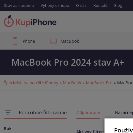
Stav zariadenia
Výhody eshopu
O nás
Kontakt
Blog
iPhone
MacBook
MacBook Pro 2024 stav A+
Špecialisti na použité iPhony
»
MacBook
»
MacBook Pro
» MacBook
Podrobné filtrovanie
Odporúčané
Najlacnej
Rok
Použí
Aktívny filter:
Opotrebe