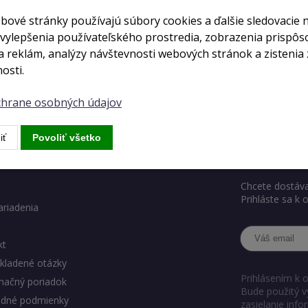
bové stránky používajú súbory cookies a ďalšie sledovacie 
 vylepšenia používateľského prostredia, zobrazenia prispô
 reklám, analýzy návštevnosti webových stránok a zistenia 
osti.
ochrane osobných údajov
iť
Povoliť všetko
ody eshopu
Chcete ve
Chcete dostáva
Prihláste sa k
ariadenia
kt
kladené otázky
Prihlásením k 
mačný poriadok
Bude použitý v
dné podmienky
zasielanie inf