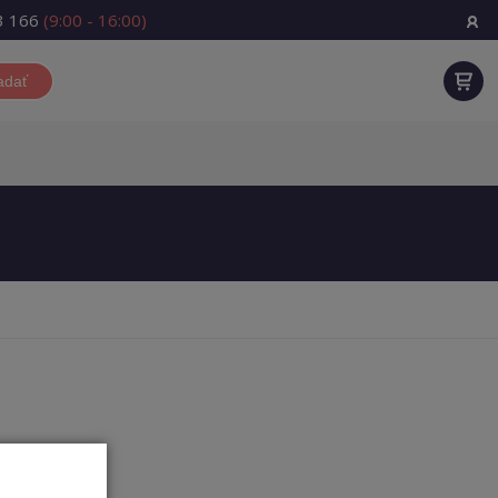
3 166
(9:00 - 16:00)
adať