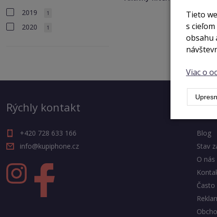
2019
Tieto we
1
s cieľom
2020
1
obsahu a
návštevn
Viac o 
Upresn
Rýchly kontakt
Výh
+420 728 633 166
Blog
info@kupiphone.cz
Stav z
O nás
Konta
Často 
Rekla
Obcho