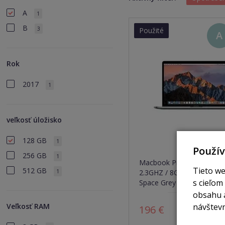
A
1
B
3
Použité
A
Rok
2017
1
veľkosť úložisko
128 GB
1
Použí
256 GB
1
Macbook Pro RETINA 13.3"
Tieto we
512 GB
1
2.3GHZ / 8GB RAM / 128G
s cieľom
Space Grey / (2017)
obsahu a
Veľkosť RAM
návštevn
196 €
Z