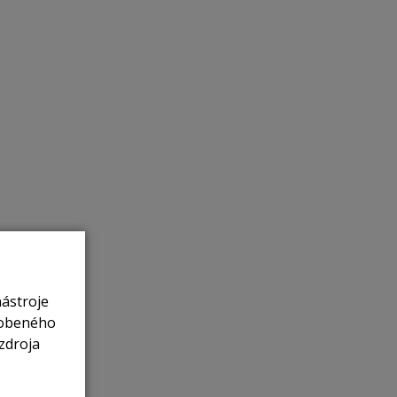
nástroje
sobeného
zdroja