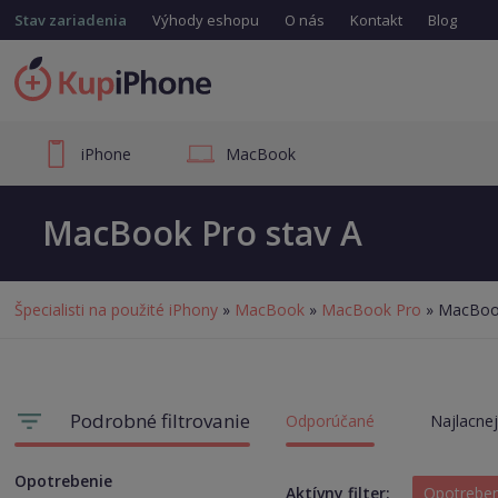
Stav zariadenia
Výhody eshopu
O nás
Kontakt
Blog
iPhone
MacBook
MacBook Pro stav A
Špecialisti na použité iPhony
»
MacBook
»
MacBook Pro
» MacBook
Podrobné filtrovanie
Odporúčané
Najlacnej
Opotrebenie
Aktívny filter:
Opotrebe