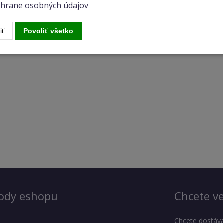
ochrane osobných údajov
iť
Povoliť všetko
ody eshopu
Chcete ve
Chcete dostáva