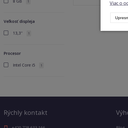
8 GB
1
Viac o 
Upresn
Veľkosť displeja
13,3''
1
Procesor
Intel Core i5
1
Rýchly kontakt
Výh
+420 728 633 166
Blog