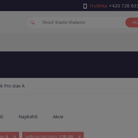
Hotlinka:
+420 728 63
Hľ
 Pro stav A
ší
Najdrahší
Akcie
×
×
nie
A
veľkosť úložisko
128 GB