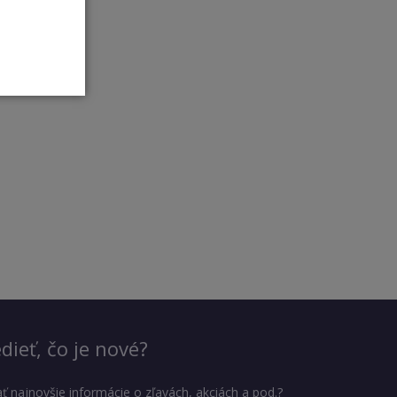
dieť, čo je nové?
ť najnovšie informácie o zľavách, akciách a pod.?