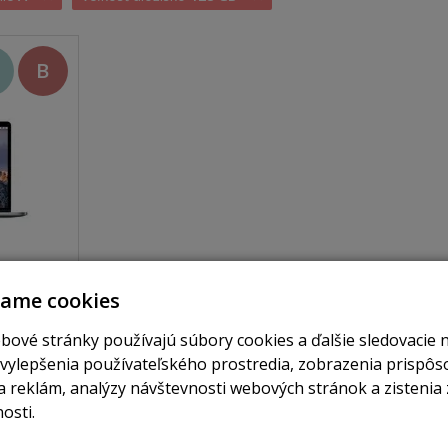
B
skladom
vame cookies
 / I5
bové stránky používajú súbory cookies a ďalšie sledovacie 
B SSD /
 vylepšenia používateľského prostredia, zobrazenia prispô
 reklám, analýzy návštevnosti webových stránok a zistenia 
osti.
obraziť