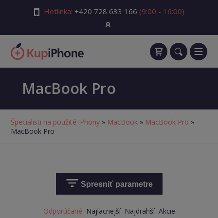
Hotlinka:
+420 728 633 166
(9:00 - 16:00)
MacBook Pro
Špecialisti na použité iPhony
»
MacBook
»
MacBook Pro
»
MacBook Pro
Spresniť parametre
Odporúčané
Najlacnejší
Najdrahší
Akcie