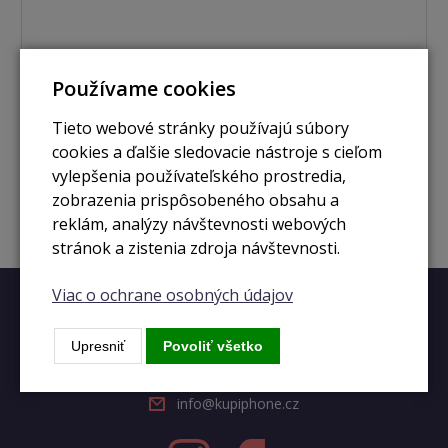
nie je skladom
Používame cookies
Macbook Pro 15" 2,3GHz i9 / 16 GB / 512GB SSD /
Radeon Pro 4GB / space grey (2019)
Tieto webové stránky používajú súbory
cookies a ďalšie sledovacie nástroje s cieľom
Zobraziť
vylepšenia používateľského prostredia,
zobrazenia prispôsobeného obsahu a
reklám, analýzy návštevnosti webových
stránok a zistenia zdroja návštevnosti.
Viac o ochrane osobných údajov
Rýchly kontakt
Upresniť
Povoliť všetko
+420 728 633 166
info@kupiphone.cz