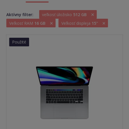
×
Aktívny filter:
veľkosť úložisko
512 GB
×
×
Veľkosť RAM
16 GB
Veľkosť displeja
15''
Použité