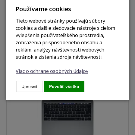
nie je skladom
Používame cookies
MacBook Pro 13,3" Touch Bar / 16GB RAM/ 128GB
space grey (2019) CTO
Tieto webové stránky používajú súbory
cookies a ďalšie sledovacie nástroje s cieľom
Zobraziť
vylepšenia používateľského prostredia,
zobrazenia prispôsobeného obsahu a
reklám, analýzy návštevnosti webových
Použité
stránok a zistenia zdroja návštevnosti.
Viac o ochrane osobných údajov
Upresniť
Povoliť všetko