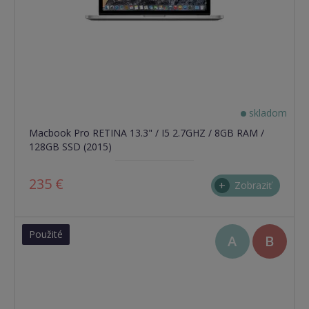
skladom
Macbook Pro RETINA 13.3" / I5 2.7GHZ / 8GB RAM /
128GB SSD (2015)
235 €
Zobraziť
Použité
A
B