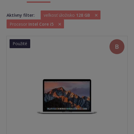
×
Aktívny filter:
veľkosť úložisko
128 GB
×
Procesor
Intel Core i5
Použité
B