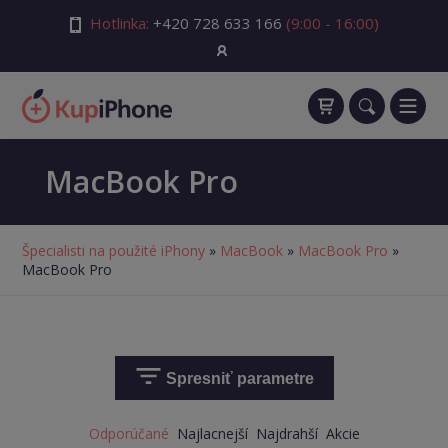
Hotlinka:
+420 728 633 166
(9:00 - 16:00)
MacBook Pro
Špecialisti na použité iPhony
»
MacBook
»
MacBook Pro
»
MacBook Pro
Spresniť parametre
Odporúčané
Najlacnejší
Najdrahší
Akcie