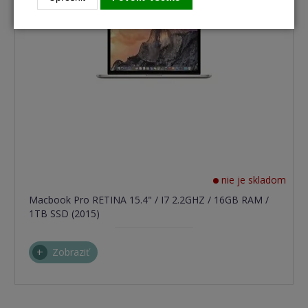
nie je skladom
Macbook Pro RETINA 15.4" / I7 2.2GHZ / 16GB RAM /
1TB SSD (2015)
Zobraziť