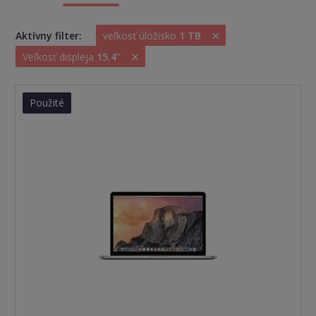
×
Aktívny filter:
veľkosť úložisko
1 TB
×
Veľkosť displeja
15.4''
Použité