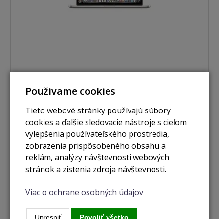
nie je skladom
Používame cookies
Macbook Pro RETINA 15.4" / I7 2.5GHZ / 16GB RAM / 1
TB SSD / GeForce GT 750M 2GB (2014)
Tieto webové stránky používajú súbory
cookies a ďalšie sledovacie nástroje s cieľom
Zobraziť
vylepšenia používateľského prostredia,
zobrazenia prispôsobeného obsahu a
reklám, analýzy návštevnosti webových
Použité
stránok a zistenia zdroja návštevnosti.
Viac o ochrane osobných údajov
Upresniť
Povoliť všetko