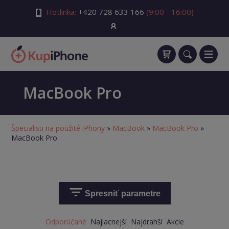
Hotlinka:
+420 728 633 166
(9:00 - 16:00)
MacBook Pro
Špecialisti na použité iPhony
»
MacBook
»
MacBook Pro
»
MacBook Pro
Spresniť parametre
Odporúčané
Najlacnejší
Najdrahší
Akcie