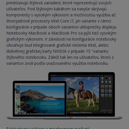
predstavujú štýlová zariadení, ktoré reprezentujú svojich
užívateľov. Pod štýlovým kabátom sa navyše skrývajú
komponenty s vysokým výkonom a možnosťou využitia až
štvorjadrové procesory Intel Core i7, pri variante v rámci
konfigurácie v prípade oboch variantov uhlopriečky displeja.
Notebooky MacBook a MacBook Pro sa pýši tiež vysokým
grafickým výkonom. V závislosti na konfigurácie notebooky
obsahuje buď integrované grafické riešenia Intel, alebo
diskrétnej grafickej karty NVIDIA v prípade 15 "variantu
štýlového notebooku. Záleží tak len na užívateľov, ktorú z
variantov zvolí podľa uvažovaného využitia notebooku.
Exkluzívny výkon v modernom poňatí