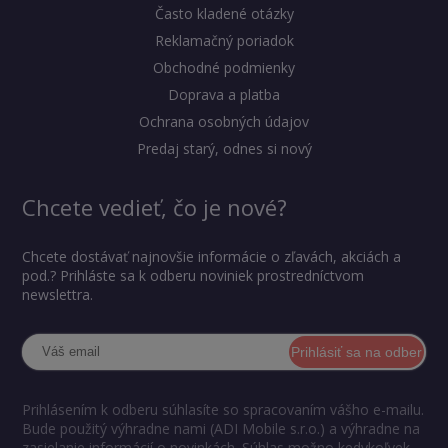
Často kladené otázky
Reklamačný poriadok
Obchodné podmienky
Doprava a platba
Ochrana osobných údajov
Predaj starý, odnes si nový
Chcete vedieť, čo je nové?
Chcete dostávať najnovšie informácie o zľavách, akciách a
pod.? Prihláste sa k odberu noviniek prostredníctvom
newslettra.
Prihlásiť sa na odber
Prihlásením k odberu súhlasíte so spracovaním vášho e-mailu.
Bude použitý výhradne nami (ADI Mobile s.r.o.) a výhradne na
zasielanie informácií o novinkách. Súhlas možno kedykoľvek