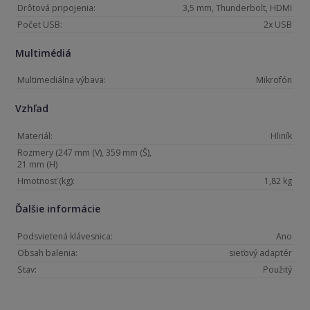
Drôtová pripojenia:
3,5 mm, Thunderbolt, HDMI
Počet USB:
2x USB
Multimédiá
Multimediálna výbava:
Mikrofón
Vzhľad
Materiál:
Hliník
Rozmery (247 mm (V), 359 mm (Š),
21 mm (H)
Hmotnosť (kg):
1,82 kg
Ďalšie informácie
Podsvietená klávesnica:
Ano
Obsah balenia:
sieťový adaptér
Stav:
Použitý