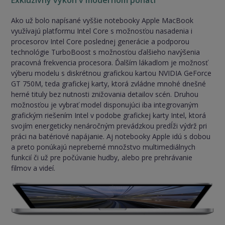
Ako už bolo napísané vyššie notebooky Apple MacBook
využívajú platformu Intel Core s možnosťou nasadenia i
procesorov Intel Core poslednej generácie a podporou
technológie TurboBoost s možnosťou ďalšieho navýšenia
pracovná frekvencia procesora. Ďalším lákadlom je možnosť
výberu modelu s diskrétnou grafickou kartou NVIDIA GeForce
GT 750M, teda grafickej karty, ktorá zvládne mnohé dnešné
herné tituly bez nutnosti znižovania detailov scén. Druhou
možnosťou je vybrať model disponujúci iba integrovaným
grafickým riešením Intel v podobe grafickej karty Intel, ktorá
svojím energeticky nenáročným prevádzkou predĺži výdrž pri
práci na batériové napájanie. Aj notebooky Apple idú s dobou
a preto ponúkajú nepreberné množstvo multimediálnych
funkcií či už pre počúvanie hudby, alebo pre prehrávanie
filmov a videí.