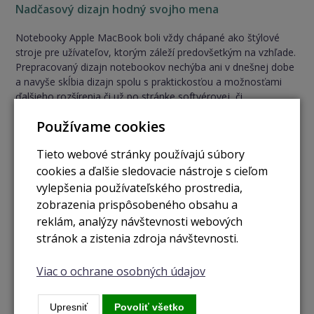
Nadčasový dizajn hodný svojho mena
Notebooky Apple MacBook boli vždy chápané ako štýlové
stroje pre užívateľov, ktorým záleží predovšetkým na vzhľade.
Prepracovaný dizajn notebookov nechýba ani v dnešnej dobe
a navyše skĺbia dizajn spolu s praktickosťou a možnosťami
ďalšieho rozšírenia či už po stránke softvérovej, či
hardvérové. Spomenúť musíme predovšetkým precízne displej
Používame cookies
s vysokým Retina rozlíšením, ktorý sa pri luxusných zariadení
pomaly, ale isto, stáva štandardom.
Tieto webové stránky používajú súbory
cookies a ďalšie sledovacie nástroje s cieľom
vylepšenia používateľského prostredia,
zobrazenia prispôsobeného obsahu a
reklám, analýzy návštevnosti webových
stránok a zistenia zdroja návštevnosti.
Viac o ochrane osobných údajov
Upresniť
Povoliť všetko