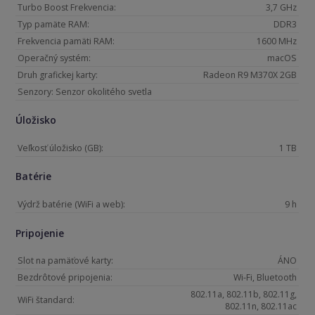
Turbo Boost Frekvencia:
3,7 GHz
Typ pamäte RAM:
DDR3
Frekvencia pamäti RAM:
1600 MHz
Operačný systém:
macOS
Druh grafickej karty:
Radeon R9 M370X 2GB
Senzory: Senzor okolitého svetla
Úložisko
Veľkosť úložisko (GB):
1 TB
Batérie
Výdrž batérie (WiFi a web):
9 h
Pripojenie
Slot na pamäťové karty:
ÁNO
Bezdrôtové pripojenia:
Wi-Fi, Bluetooth
802.11a, 802.11b, 802.11g,
WiFi štandard:
802.11n, 802.11ac