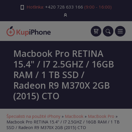
Hotlinka:
+420 728 633 166
(9:00 - 16:00)
Macbook Pro RETINA
15.4" / I7 2.5GHZ / 16GB
RAM / 1 TB SSD /
Radeon R9 M370X 2GB
(2015) CTO
Špecialisti na použité iPhony
»
MacBook
»
MacBook Pro
»
Macbook Pro RETINA 15.4" / I7 2.5GHZ / 16GB RAM / 1 TB
SSD / Radeon R9 M370X 2GB (2015) CTO