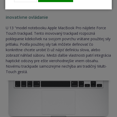
inovatívne ovládanie
U 13 "model notebooku Apple MacBook Pro nájdete Force
Touch trackpad. Tento inovovaný trackpad rozpozná
poklepanie kdekoľvek na svojom povrchu vrátane použitej sily
prítlaku. Podľa použitej sily tak môžete definovať čo
konkrétne chcete urobiť či už nájsť definíciu slova, alebo
zobraziť náhľad súboru. Medzi ďalšie vlastnosti patrí integrácia
haptické odozvy pre ešte vierohodnejšie vnem obsahu.
Novému trackpade samozrejme nechýba ani tradičný Multi-
Touch gestá.