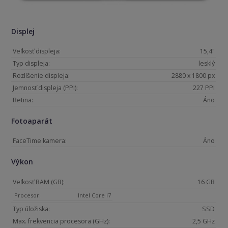
Displej
Veľkosť displeja:
15,4"
Typ displeja:
lesklý
Rozlíšenie displeja:
2880 x 1800 px
Jemnosť displeja (PPI):
227 PPI
Retina:
Áno
Fotoaparát
FaceTime kamera:
Áno
Výkon
Veľkosť RAM (GB):
16 GB
Procesor:
Intel Core i7
Typ úložiska:
SSD
Max. frekvencia procesora (GHz):
2,5 GHz