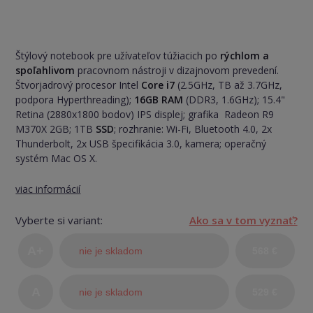
Štýlový notebook pre užívateľov túžiacich po
rýchlom a
spoľahlivom
pracovnom nástroji v dizajnovom prevedení.
Štvorjadrový procesor Intel
Core i7
(2.5GHz, TB až 3.7GHz,
podpora Hyperthreading);
16GB RAM
(DDR3, 1.6GHz); 15.4"
Retina (2880x1800 bodov) IPS displej; grafika Radeon R9
M370X 2GB; 1TB
SSD
; rozhranie: Wi-Fi, Bluetooth 4.0, 2x
Thunderbolt, 2x USB špecifikácia 3.0, kamera; operačný
systém Mac OS X.
viac informácií
Vyberte si variant:
Ako sa v tom vyznať?
A+
nie je skladom
568 €
(TOP
A
nie je skladom
529 €