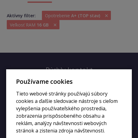
×
Aktívny filter:
Opotrebenie
A+ (TOP stav)
×
Veľkosť RAM
16 GB
Rýchly kontakt
Používame cookies
+420 728 633 166
Tieto webové stránky používajú súbory
info@kupiphone.cz
cookies a ďalšie sledovacie nástroje s cieľom
vylepšenia používateľského prostredia,
zobrazenia prispôsobeného obsahu a
reklám, analýzy návštevnosti webových
stránok a zistenia zdroja návštevnosti.