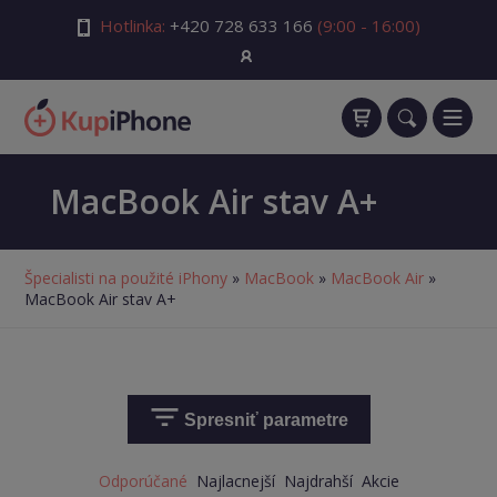
Hotlinka:
+420 728 633 166
(9:00 - 16:00)
MacBook Air stav A+
Špecialisti na použité iPhony
»
MacBook
»
MacBook Air
»
MacBook Air stav A+
Spresniť parametre
Odporúčané
Najlacnejší
Najdrahší
Akcie