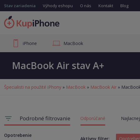
Stav zariadenia
Výhody eshopu
O nás
Kontakt
Blog
iPhone
MacBook
MacBook Air stav A+
Špecialisti na použité iPhony
»
MacBook
»
MacBook Air
» MacBook 
Podrobné filtrovanie
Odporúčané
Najlacnej
Opotrebenie
Aktívny filter:
Opotrebe