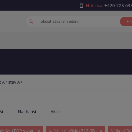
Hotlinka:
+420 728 63
Hľ
Air stav A+
ší
Najdrahší
Akcie
×
×
nie
A+ (TOP stav)
veľkosť úložisko
512 GB
Veľkosť 