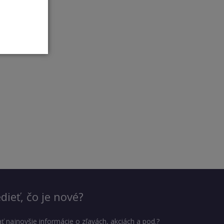
dieť, čo je nové?
ť najnovšie informácie o zľavách, akciách a pod.?