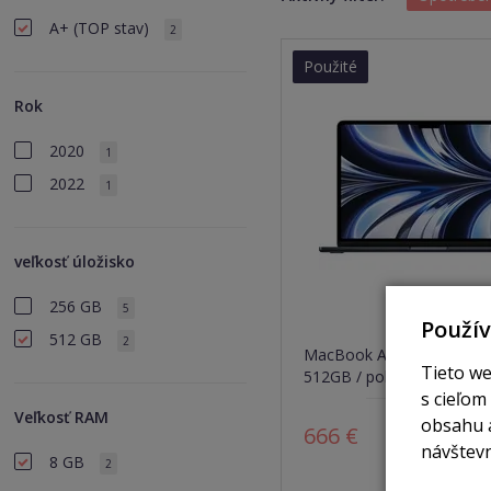
A+ (TOP stav)
2
Použité
Rok
2020
1
2022
1
veľkosť úložisko
256 GB
5
Použí
512 GB
2
MacBook Air 13,6" / M2 /
Tieto we
512GB / polnočný (2022)
s cieľom
Veľkosť RAM
obsahu a
666 €
Z
návštevn
8 GB
2