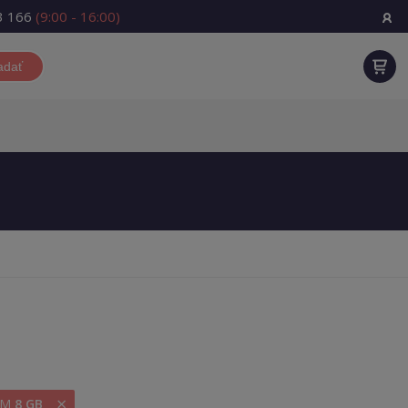
3 166
(9:00 - 16:00)
adať
×
RAM
8 GB