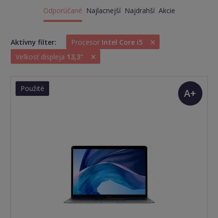
Odporúčané
Najlacnejší
Najdrahší
Akcie
×
Aktívny filter:
Procesor
Intel Core i5
×
Veľkosť displeja
13,3''
Použité
A+
(TOP
stav)