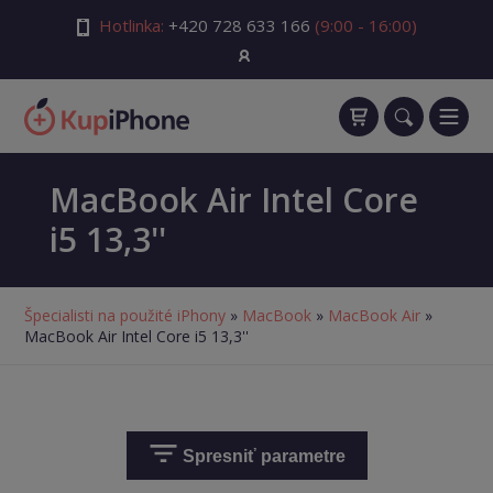
Hotlinka:
+420 728 633 166
(9:00 - 16:00)
MacBook Air Intel Core
i5 13,3''
Špecialisti na použité iPhony
»
MacBook
»
MacBook Air
»
MacBook Air Intel Core i5 13,3''
Spresniť parametre