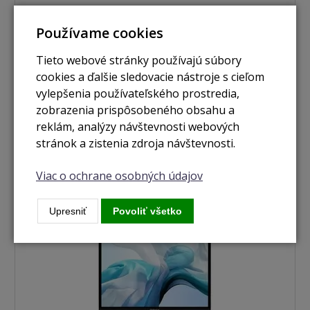
nie je skladom
Používame cookies
MacBook Air 13,3" / 4jádrový i5 / 256GB SSD / 16GB
Tieto webové stránky používajú súbory
RAM gold (2020) CTO
cookies a ďalšie sledovacie nástroje s cieľom
vylepšenia používateľského prostredia,
Zobraziť
zobrazenia prispôsobeného obsahu a
reklám, analýzy návštevnosti webových
stránok a zistenia zdroja návštevnosti.
Použité
Viac o ochrane osobných údajov
Upresniť
Povoliť všetko