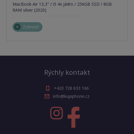
MacBook Air 13,3" / i5 4x jádro / 256GB SSD / 8GB
RAM silver (2020)
Zobraziť
Rýchly kontakt
+420 728 633 166
info@kupiphone.cz