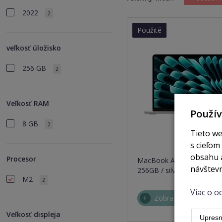
2022
2
Použité
veľkosť úložisko
256 GB
2
Veľkosť RAM
Použí
8 GB
2
Tieto we
s cieľom
nie 
obsahu a
Procesor
MacBook Air 13,6" / M2 /
návštevn
256GB / silver (2022)
M2
2
Viac o 
Zobraziť
Veľkosť displeja
Upresn