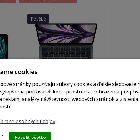
Použité
vame cookies
bové stránky používajú súbory cookies a ďalšie sledovacie 
 vylepšenia používateľského prostredia, zobrazenia prispô
je skladom
nie je skladom
 reklám, analýzy návštevnosti webových stránok a zistenia 
 8GB /
MacBook Air 13,6" / M2 / 8GB /
osti.
256GB / space grey (2022)
ochrane osobných údajov
Zobraziť
iť
Povoliť všetko