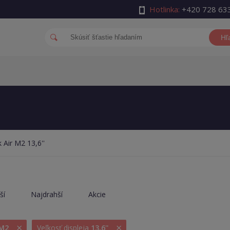
Hotlinka:
+420 728 63
Hľ
Air M2 13,6''
ší
Najdrahší
Akcie
×
×
M2
Veľkosť displeja
13,6''