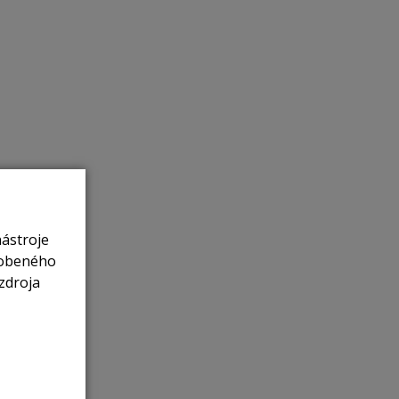
nástroje
sobeného
zdroja