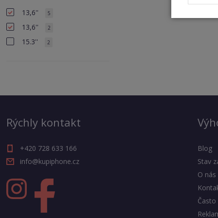
13,6''
5
13,6''
2
15.3''
2
Rýchly kontakt
Výh
+420 728 633 166
Blog
info@kupiphone.cz
Stav z
O nás
Konta
Často 
Rekla