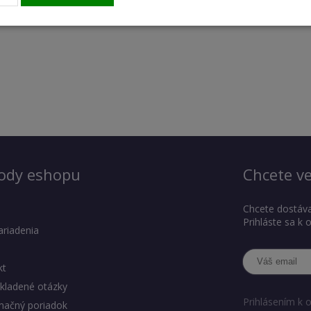
ody eshopu
Chcete ve
Chcete dostáva
Prihláste sa k
ariadenia
kt
kladené otázky
Prihlásením k 
mačný poriadok