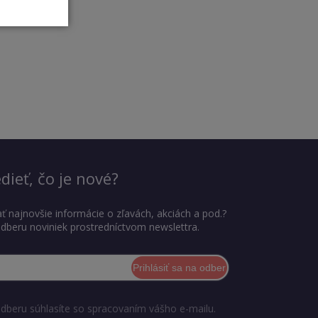
dieť, čo je nové?
ť najnovšie informácie o zľavách, akciách a pod.?
 odberu noviniek prostredníctvom newslettra.
Prihlásiť sa na odber
odberu súhlasíte so spracovaním vášho e-mailu.