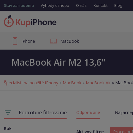
Stav zariadenia
Výhody eshopu
O nás
Kontakt
Blog
iPhone
MacBook
MacBook Air M2 13,6''
Špecialisti na použité iPhony
»
MacBook
»
MacBook Air
» MacBook 
Podrobné filtrovanie
Odporúčané
Najlacnej
Rok
Aktívny filter:
Procesor