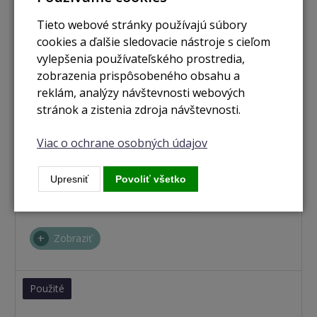
Tieto webové stránky používajú súbory
cookies a ďalšie sledovacie nástroje s cieľom
vylepšenia používateľského prostredia,
zobrazenia prispôsobeného obsahu a
reklám, analýzy návštevnosti webových
stránok a zistenia zdroja návštevnosti.
Viac o ochrane osobných údajov
nie je skladom
Upresniť
Povoliť všetko
MacBook Air 15,3" / M3 / 8GB / 256GB / hviezdne biely
(2024)
Zobraziť
Použité