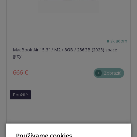
skladom
MacBook Air 15,3" / M2 / 8GB / 256GB (2023) space
grey
666 €
Zobraziť
Použité
Používame cookies