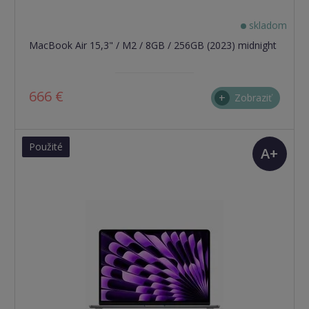
skladom
MacBook Air 15,3" / M2 / 8GB / 256GB (2023) midnight
666 €
Zobraziť
Použité
A+
(TOP
stav)