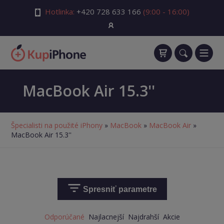
Hotlinka:
+420 728 633 166
(9:00 - 16:00)
MacBook Air 15.3''
Špecialisti na použité iPhony
»
MacBook
»
MacBook Air
»
MacBook Air 15.3''
Spresniť parametre
Odporúčané
Najlacnejší
Najdrahší
Akcie