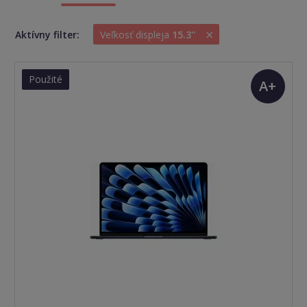
×
Aktívny filter:
Veľkosť displeja
15.3''
Použité
A+
(TOP
stav)