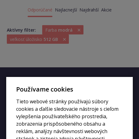
Odporúčané
Najlacnejší
Najdrahší
Akcie
×
Aktívny filter:
Farba
modrá
×
veľkosť úložisko
512 GB
Rýchly kontakt
Používame cookies
Tieto webové stránky používajú súbory
+420 728 633 166
cookies a ďalšie sledovacie nástroje s cieľom
info@kupiphone.cz
vylepšenia používateľského prostredia,
zobrazenia prispôsobeného obsahu a
reklám, analýzy návštevnosti webových
stránok a zistenia zdroja návštevnosti.