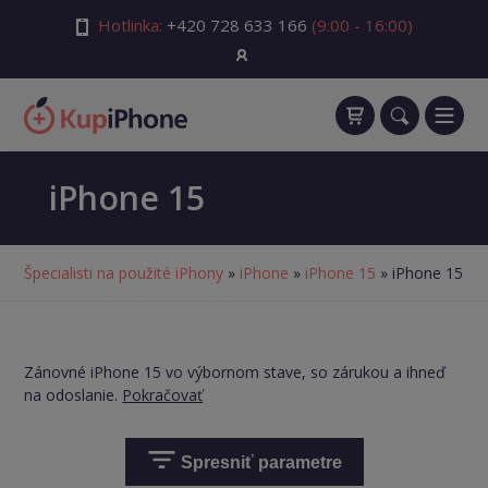
Hotlinka:
+420 728 633 166
(9:00 - 16:00)
iPhone 15
Špecialisti na použité iPhony
»
iPhone
»
iPhone 15
» iPhone 15
Zánovné iPhone 15 vo výbornom stave, so zárukou a ihneď
na odoslanie.
Pokračovať
Spresniť parametre