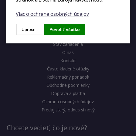
Viac o ochrane osobných údajov
Výhody eshopu
Upresniť
Povoliť všetko
Blog
Stav zariadenia
O nás
Kontakt
Často kladené otázky
Reklamačný poriadok
Obchodné podmienky
Doprava a platba
Ochrana osobných údajov
Predaj starý, odnes si nový
Chcete vedieť, čo je nové?