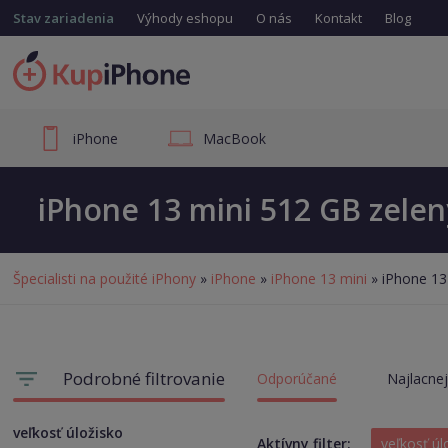
Stav zariadenia
Výhody eshopu
O nás
Kontakt
Blog
iPhone
MacBook
iPhone 13 mini 512 GB zelen
Špecialisti na použité iPhony
»
iPhone
»
iPhone 13 mini
» iPhone 13
Podrobné filtrovanie
Odporúčané
Najlacnej
veľkosť úložisko
Aktívny filter:
veľkosť ú