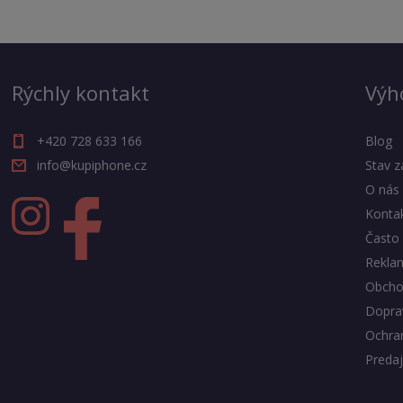
Rýchly kontakt
Výh
+420 728 633 166
Blog
info@kupiphone.cz
Stav z
O nás
Konta
Často 
Rekla
Obcho
Doprav
Ochra
Predaj