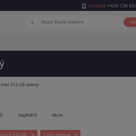
Hotlinka:
+420 728 63
Hľ
ý
 mini 512 GB zelený
ší
Najdrahší
Akcie
×
×
ložisko
512 GB
Farba
zelená