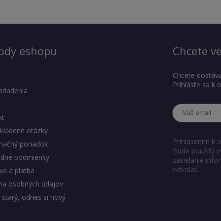
ody eshopu
Chcete ve
Chcete dostáva
Prihláste sa k
ariadenia
kt
kladené otázky
Prihlásením k 
mačný poriadok
Bude použitý v
dné podmienky
zasielanie inf
odvolať.
a a platba
na osobných údajov
 starý, odnes si nový