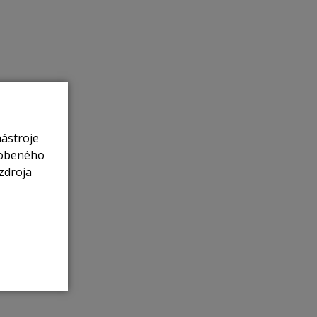
nástroje
sobeného
zdroja