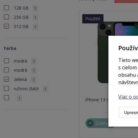
128 GB
1
256 GB
1
Použité
512 GB
1
Použí
Farba
Tieto we
modrá
1
s cieľom
modrá
1
obsahu a
zelená
1
návštevn
ružovo zlatá
1
nie 
Viac o 
1
iPhone 13 mini 512GB gr
Upresn
Zobraziť