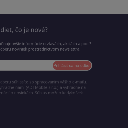
dieť, čo je nové?
ť najnovšie informácie o zľavách, akciách a pod.?
 odberu noviniek prostredníctvom newslettra.
Prihlásiť sa na odber
odberu súhlasíte so spracovaním vášho e-mailu.
ýhradne nami (ADI Mobile s.r.o.) a výhradne na
ormácií o novinkách. Súhlas možno kedykoľvek