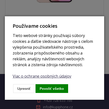
Používame cookies
nie je skladom
iPhone 13 mini 512GB pink
Tieto webové stránky používajú súbory
cookies a ďalšie sledovacie nástroje s cieľom
vylepšenia používateľského prostredia,
Zobraziť
zobrazenia prispôsobeného obsahu a
reklám, analýzy návštevnosti webových
stránok a zistenia zdroja návštevnosti.
Viac o ochrane osobných údajov
Rýchly kontakt
Upresniť
Povoliť všetko
+420 728 633 166
info@kupiphone.cz