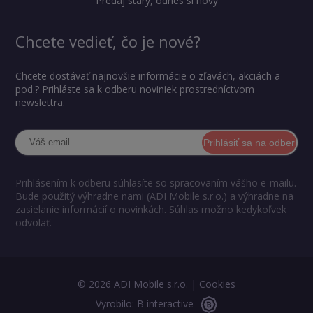
Predaj starý, odnes si nový
Chcete vedieť, čo je nové?
Chcete dostávať najnovšie informácie o zľavách, akciách a
pod.? Prihláste sa k odberu noviniek prostredníctvom
newslettra.
Prihlásiť sa na odber
Prihlásením k odberu súhlasíte so spracovaním vášho e-mailu.
Bude použitý výhradne nami (ADI Mobile s.r.o.) a výhradne na
zasielanie informácií o novinkách. Súhlas možno kedykoľvek
odvolať.
© 2026 ADI Mobile s.r.o. |
Cookies
Vyrobilo: B interactive