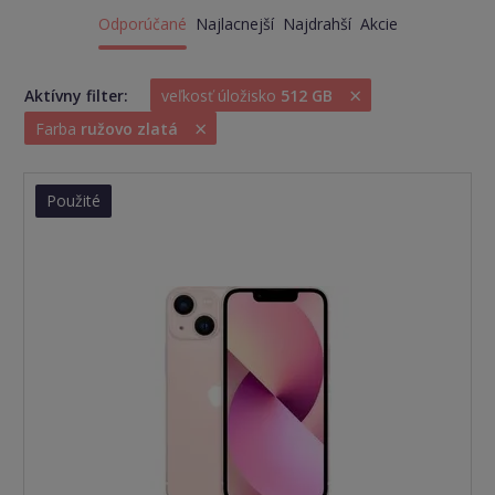
Odporúčané
Najlacnejší
Najdrahší
Akcie
×
Aktívny filter:
veľkosť úložisko
512 GB
×
Farba
ružovo zlatá
Použité