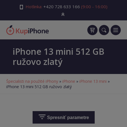
Hotlinka:
+420 728 633 166
(9:00 - 16:00)
iPhone 13 mini 512 GB
ružovo zlatý
Špecialisti na použité iPhony
»
iPhone
»
iPhone 13 mini
»
iPhone 13 mini 512 GB ružovo zlatý
Spresniť parametre