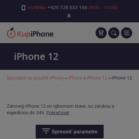
Hotlinka:
+420 728 633 166
(9:00 - 16:00)
iPhone 12
Špecialisti na použité iPhony
»
iPhone
»
iPhone 12
» iPhone 12
Zánovný iPhone 12 vo výbornom stave, so zárukou a
expedíciou do 24 h.
Pokračovať
Spresniť parametre