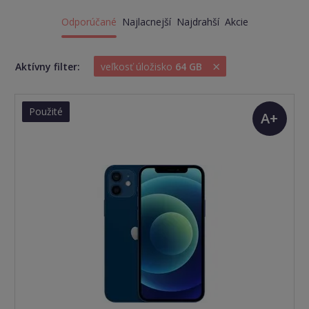
Odporúčané
Najlacnejší
Najdrahší
Akcie
×
Aktívny filter:
veľkosť úložisko
64 GB
Použité
A+
(TOP
stav)