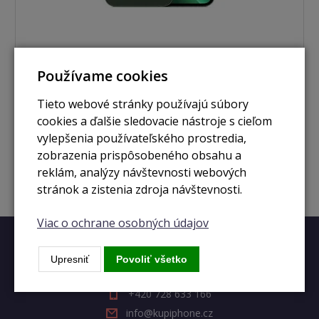
Používame cookies
nie je skladom
iPhone 13 Pro 512GB alpine green
Tieto webové stránky používajú súbory
cookies a ďalšie sledovacie nástroje s cieľom
vylepšenia používateľského prostredia,
Zobraziť
zobrazenia prispôsobeného obsahu a
reklám, analýzy návštevnosti webových
stránok a zistenia zdroja návštevnosti.
Viac o ochrane osobných údajov
Rýchly kontakt
Upresniť
Povoliť všetko
+420 728 633 166
info@kupiphone.cz