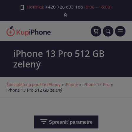
Hotlinka:
+420 728 633 166
(9:00 - 16:00)
iPhone 13 Pro 512 GB
zelený
Špecialisti na použité iPhony
»
iPhone
»
iPhone 13 Pro
»
iPhone 13 Pro 512 GB zelený
Spresniť parametre