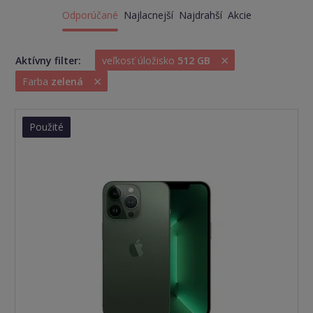
Odporúčané
Najlacnejší
Najdrahší
Akcie
×
Aktívny filter:
veľkosť úložisko
512 GB
×
Farba
zelená
Použité