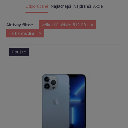
Odporúčané
Najlacnejší
Najdrahší
Akcie
×
Aktívny filter:
veľkosť úložisko
512 GB
×
Farba
modrá
Použité