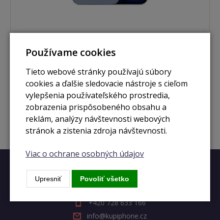
Používame cookies
nie je skladom
iPhone 13 Pro 512GB Sierra Blue
Tieto webové stránky používajú súbory
cookies a ďalšie sledovacie nástroje s cieľom
vylepšenia používateľského prostredia,
Zobraziť
zobrazenia prispôsobeného obsahu a
reklám, analýzy návštevnosti webových
stránok a zistenia zdroja návštevnosti.
Viac o ochrane osobných údajov
Rýchly kontakt
Upresniť
Povoliť všetko
+420 728 633 166
info@kupiphone.cz