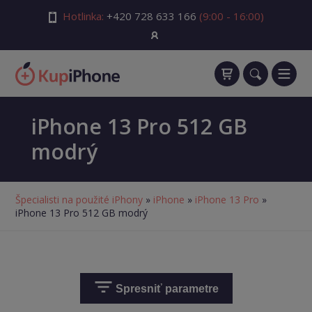
Hotlinka:
+420 728 633 166
(9:00 - 16:00)
iPhone 13 Pro 512 GB
modrý
Špecialisti na použité iPhony
»
iPhone
»
iPhone 13 Pro
»
iPhone 13 Pro 512 GB modrý
Spresniť parametre