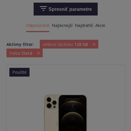
Spresniť parametre
Odporúčané
Najlacnejší
Najdrahší
Akcie
×
Aktívny filter:
veľkosť úložisko
128 GB
×
Farba
Zlatá
Použité