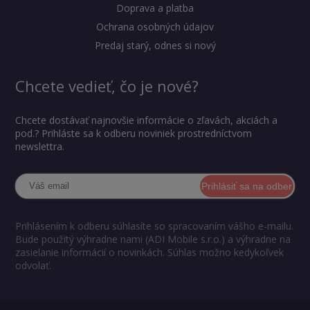
Doprava a platba
Ochrana osobných údajov
Predaj starý, odnes si nový
Chcete vedieť, čo je nové?
Chcete dostávať najnovšie informácie o zľavách, akciách a
pod.? Prihláste sa k odberu noviniek prostredníctvom
newslettra.
Prihlásiť sa na odber
Prihlásením k odberu súhlasíte so spracovaním vášho e-mailu.
Bude použitý výhradne nami (ADI Mobile s.r.o.) a výhradne na
zasielanie informácií o novinkách. Súhlas možno kedykoľvek
odvolať.