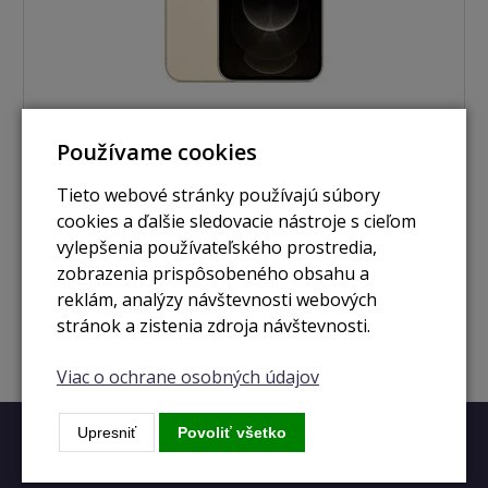
Používame cookies
nie je skladom
Tieto webové stránky používajú súbory
iPhone 12 Pro 128GB zlatá
cookies a ďalšie sledovacie nástroje s cieľom
vylepšenia používateľského prostredia,
zobrazenia prispôsobeného obsahu a
Zobraziť
reklám, analýzy návštevnosti webových
stránok a zistenia zdroja návštevnosti.
Viac o ochrane osobných údajov
Upresniť
Povoliť všetko
Rýchly kontakt