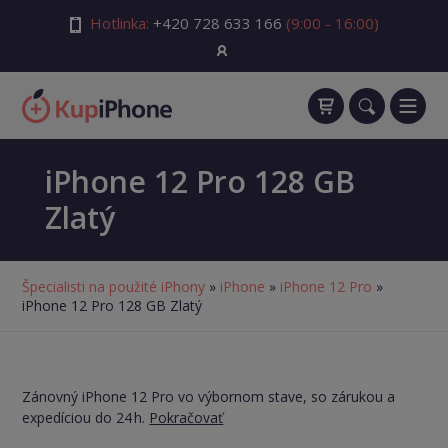
Hotlinka:
+420 728 633 166
(9:00 - 16:00)
iPhone 12 Pro 128 GB
Zlatý
Špecialisti na použité iPhony
»
iPhone
»
iPhone 12 Pro
»
iPhone 12 Pro 128 GB Zlatý
Zánovný iPhone 12 Pro vo výbornom stave, so zárukou a
expedíciou do 24 h.
Pokračovať