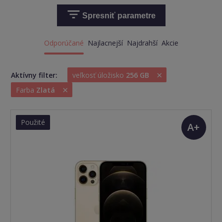
Spresniť parametre
Odporúčané
Najlacnejší
Najdrahší
Akcie
×
Aktívny filter:
veľkosť úložisko
256 GB
×
Farba
Zlatá
Použité
A+
(TOP
stav)