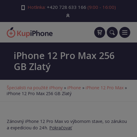
Hotlinka:
+420 728 633 166
(9:00 - 16:00)
iPhone 12 Pro Max 256
GB Zlatý
Špecialisti na použité iPhony
»
iPhone
»
iPhone 12 Pro Max
»
iPhone 12 Pro Max 256 GB Zlatý
Zánovný iPhone 12 Pro Max vo výbornom stave, so zárukou
a expedíciou do 24 h.
Pokračovať