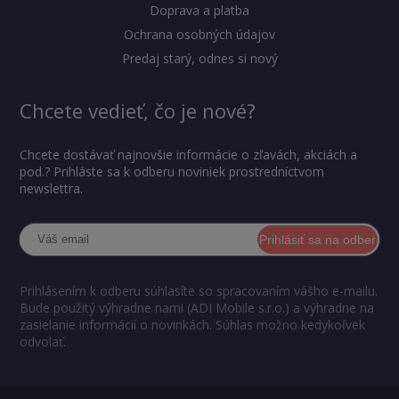
Doprava a platba
Ochrana osobných údajov
Predaj starý, odnes si nový
Chcete vedieť, čo je nové?
Chcete dostávať najnovšie informácie o zľavách, akciách a
pod.? Prihláste sa k odberu noviniek prostredníctvom
newslettra.
Prihlásiť sa na odber
Prihlásením k odberu súhlasíte so spracovaním vášho e-mailu.
Bude použitý výhradne nami (ADI Mobile s.r.o.) a výhradne na
zasielanie informácií o novinkách. Súhlas možno kedykoľvek
odvolať.