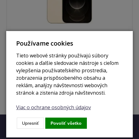
Používame cookies
skladom
Tieto webové stránky používajú súbory
iPhone 12 Pro Max 256GB zlatá
cookies a ďalšie sledovacie nástroje s cieľom
vylepšenia používateľského prostredia,
zobrazenia prispôsobeného obsahu a
313 €
Zobraziť
reklám, analýzy návštevnosti webových
stránok a zistenia zdroja návštevnosti.
Viac o ochrane osobných údajov
Upresniť
Povoliť všetko
Rýchly kontakt