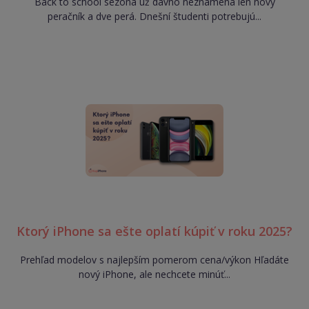
Back to school sezóna už dávno neznamená len nový
peračník a dve perá. Dnešní študenti potrebujú...
Ktorý iPhone sa ešte oplatí kúpiť v roku 2025?
Prehľad modelov s najlepším pomerom cena/výkon Hľadáte
nový iPhone, ale nechcete minúť...