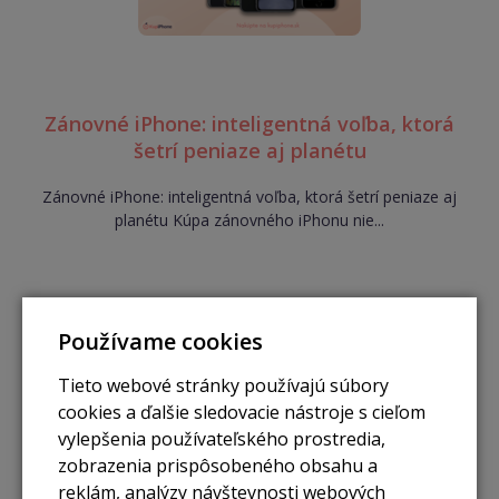
Zánovné iPhone: inteligentná voľba, ktorá
šetrí peniaze aj planétu
Zánovné iPhone: inteligentná voľba, ktorá šetrí peniaze aj
planétu Kúpa zánovného iPhonu nie...
Používame cookies
Tieto webové stránky používajú súbory
cookies a ďalšie sledovacie nástroje s cieľom
vylepšenia používateľského prostredia,
zobrazenia prispôsobeného obsahu a
reklám, analýzy návštevnosti webových