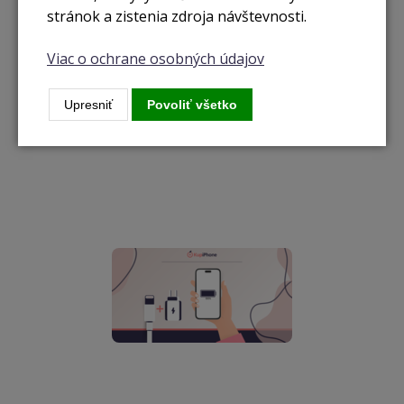
stránok a zistenia zdroja návštevnosti.
Garancia kondície batérie 95–100 %
Viac o ochrane osobných údajov
ZADARMO!
Upresniť
Povoliť všetko
Garancia kondície batérie 95–100 % ZADARMO! 🎉 Máme pre
vás špeciálnu akciu! Pri nákupe na...