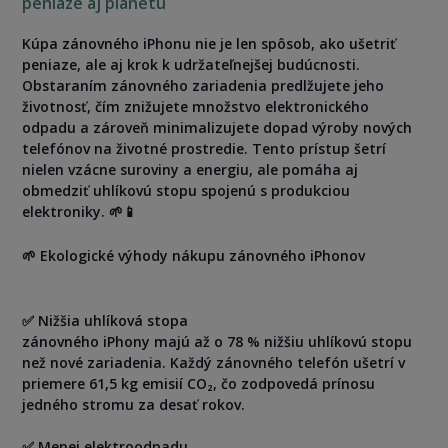
peniaze aj planétu
Kúpa zánovného iPhonu nie je len spôsob, ako ušetriť
peniaze, ale aj krok k udržateľnejšej budúcnosti.
Obstaraním zánovného zariadenia predlžujete jeho
životnosť, čím znižujete množstvo elektronického
odpadu a zároveň minimalizujete dopad výroby nových
telefónov na životné prostredie. Tento prístup šetrí
nielen vzácne suroviny a energiu, ale pomáha aj
obmedziť uhlíkovú stopu spojenú s produkciou
elektroniky. 🌱📱
🌱 Ekologické výhody nákupu zánovného iPhonov
✅ Nižšia uhlíková stopa
zánovného iPhony majú až o 78 % nižšiu uhlíkovú stopu
než nové zariadenia. Každý zánovného telefón ušetrí v
priemere 61,5 kg emisií CO₂, čo zodpovedá prínosu
jedného stromu za desať rokov.
✅ Menej elektroodpadu