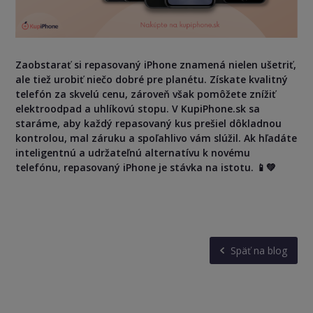
Zaobstarať si repasovaný iPhone znamená nielen ušetriť,
ale tiež urobiť niečo dobré pre planétu. Získate kvalitný
telefón za skvelú cenu, zároveň však pomôžete znížiť
elektroodpad a uhlíkovú stopu. V KupiPhone.sk sa
staráme, aby každý repasovaný kus prešiel dôkladnou
kontrolou, mal záruku a spoľahlivo vám slúžil. Ak hľadáte
inteligentnú a udržateľnú alternatívu k novému
telefónu, repasovaný iPhone je stávka na istotu. 📱💚
Späť na blog