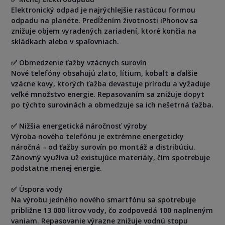
Elektronický odpad je najrýchlejšie rastúcou formou
odpadu na planéte. Predĺžením životnosti iPhonov sa
znižuje objem vyradených zariadení, ktoré končia na
skládkach alebo v spaľovniach.
✅ Obmedzenie ťažby vzácnych surovín
Nové telefóny obsahujú zlato, lítium, kobalt a ďalšie
vzácne kovy, ktorých ťažba devastuje prírodu a vyžaduje
veľké množstvo energie. Repasovaním sa znižuje dopyt
po týchto surovinách a obmedzuje sa ich nešetrná ťažba.
✅ Nižšia energetická náročnosť výroby
Výroba nového telefónu je extrémne energeticky
náročná – od ťažby surovín po montáž a distribúciu.
Zánovný využíva už existujúce materiály, čím spotrebuje
podstatne menej energie.
✅ Úspora vody
Na výrobu jedného nového smartfónu sa spotrebuje
približne 13 000 litrov vody, čo zodpovedá 100 naplneným
vaniam. Repasovanie výrazne znižuje vodnú stopu