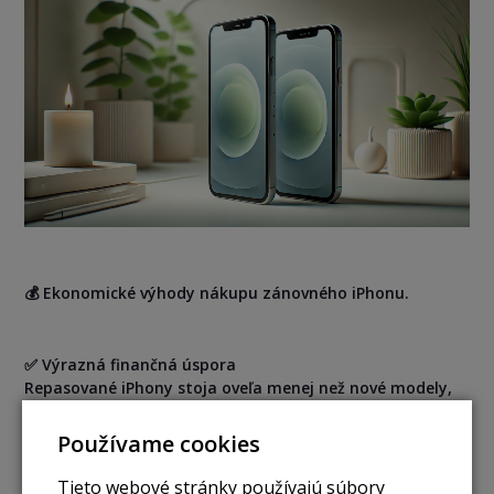
💰 Ekonomické výhody nákupu zánovného iPhonu.
✅ Výrazná finančná úspora
Repasované iPhony stoja oveľa menej než nové modely,
pričom ponúkajú rovnakú funkčnosť. Napríklad iPhone 13
Pro 256GB môžete kúpiť na KupiPhone.sk za 599 €, čo je
Používame cookies
podstatne menej, než jeho pôvodná cena.
Tieto webové stránky používajú súbory