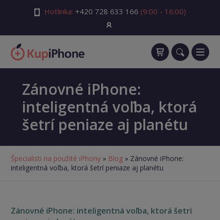
Hotlinka:
+420 728 633 166
(9:00 - 16:00)
Zánovné iPhone:
inteligentná voľba, ktorá
šetrí peniaze aj planétu
Špecialisti na použité iPhony
»
Blog
» Zánovné iPhone:
inteligentná voľba, ktorá šetrí peniaze aj planétu
Zánovné
iPhone: inteligentná voľba, ktorá šetrí