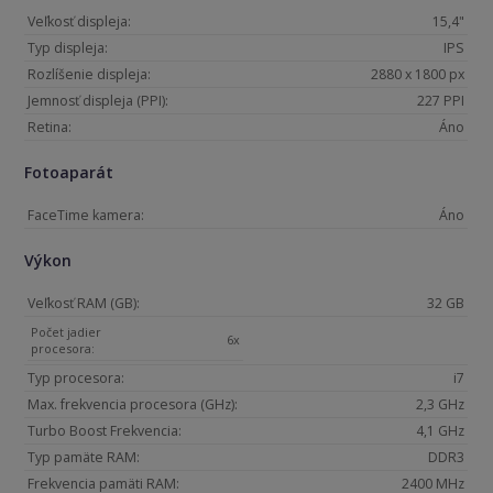
Veľkosť displeja:
15,4"
Typ displeja:
IPS
Rozlíšenie displeja:
2880 x 1800 px
Jemnosť displeja (PPI):
227 PPI
Retina:
Áno
Fotoaparát
FaceTime kamera:
Áno
Výkon
Veľkosť RAM (GB):
32 GB
Počet jadier
6x
procesora:
Typ procesora:
i7
Max. frekvencia procesora (GHz):
2,3 GHz
Turbo Boost Frekvencia:
4,1 GHz
Typ pamäte RAM:
DDR3
Frekvencia pamäti RAM:
2400 MHz