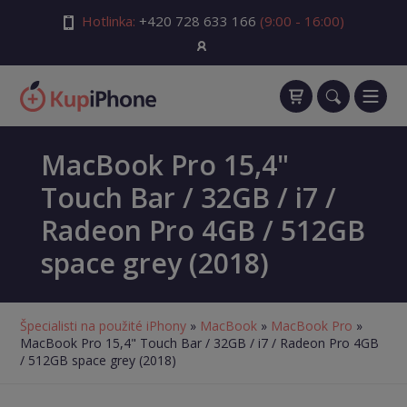
Hotlinka:
+420 728 633 166
(9:00 - 16:00)
MacBook Pro 15,4"
Touch Bar / 32GB / i7 /
Radeon Pro 4GB / 512GB
space grey (2018)
Špecialisti na použité iPhony
»
MacBook
»
MacBook Pro
»
MacBook Pro 15,4" Touch Bar / 32GB / i7 / Radeon Pro 4GB
/ 512GB space grey (2018)