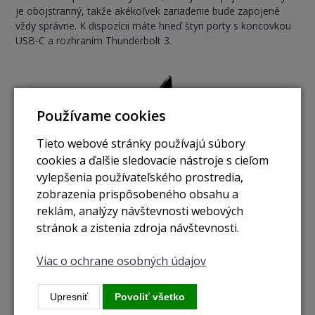
je obojstranný, takže akékoľvek zariadenie bude zapojené
vždy správne. K dispozícii máte hneď štyri porty s koncovkou
USB-C a rozhraním Thunderbolt 3.
Používame cookies
Tieto webové stránky používajú súbory
cookies a ďalšie sledovacie nástroje s cieľom
vylepšenia používateľského prostredia,
zobrazenia prispôsobeného obsahu a
reklám, analýzy návštevnosti webových
stránok a zistenia zdroja návštevnosti.
Viac o ochrane osobných údajov
Upresniť
Povoliť všetko