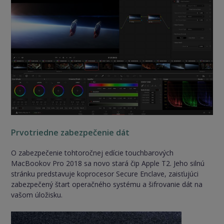
Prvotriedne zabezpečenie dát
O zabezpečenie tohtoročnej edície touchbarových
MacBookov Pro 2018 sa novo stará čip Apple T2. Jeho silnú
stránku predstavuje koprocesor Secure Enclave, zaisťujúci
zabezpečený štart operačného systému a šifrovanie dát na
vašom úložisku.