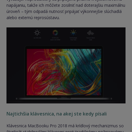
napájaniu, takže ich môžete zosilniť nad doterajšiu maximálnu
úroveň – tým odpadá nutnosť pripájať výkonnejšie slúchadlá
alebo externú reprosústavu.
Najtichšia klávesnica, na akej ste kedy písali
Klávesnica MacBooku Pro 2018 má krídlový mechanizmus so
štyrikrát stabilnejšími klávesmi proti tradičnému nožnicovému