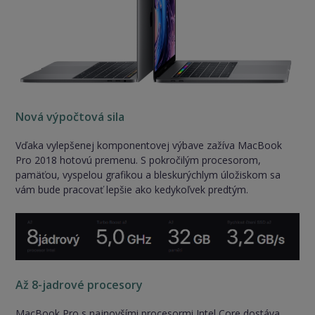
Nová výpočtová sila
Vďaka vylepšenej komponentovej výbave zažíva MacBook
Pro 2018 hotovú premenu. S pokročilým procesorom,
pamäťou, vyspelou grafikou a bleskurýchlym úložiskom sa
vám bude pracovať lepšie ako kedykoľvek predtým.
Až 8-jadrové procesory
MacBook Pro s najnovšími procesormi Intel Core dostáva