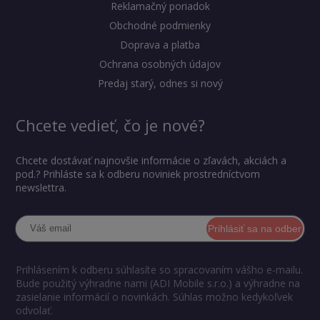
Reklamačný poriadok
Obchodné podmienky
Doprava a platba
Ochrana osobných údajov
Predaj starý, odnes si nový
Chcete vedieť, čo je nové?
Chcete dostávať najnovšie informácie o zľavách, akciách a
pod.? Prihláste sa k odberu noviniek prostredníctvom
newslettra.
Prihlásiť sa na odber
Prihlásením k odberu súhlasíte so spracovaním vášho e-mailu.
Bude použitý výhradne nami (ADI Mobile s.r.o.) a výhradne na
zasielanie informácií o novinkách. Súhlas možno kedykoľvek
odvolať.