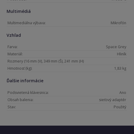
Multimédiá
Multimediálna výbava:
Mikrofón
Vzhľad
Farva:
Space Grey
Materiál:
Hliník
Rozmery (16 mm (V), 349 mm (Š), 241 mm (H)
Hmotnosť (kg):
1,83 kg
Ďalšie informácie
Podsvietená klávesnica:
Ano
Obsah balenia:
sieťový adaptér
Stav:
Použitý