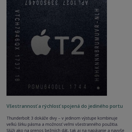
Všestrannosť a rýchlosť spojená do jediného portu
Thunderbolt 3 dokáže divy – v jedinom výstupe kombinuje
veľkú šírku pásma a možnosť veľmi všestranného použitia.
Slúži ako na prenos bežných dát, tak aj na napájanie a navyše