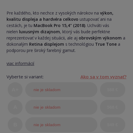
Pre každého, kto nechce z vysokých nárokov na
výkon,
kvalitu displeja a hardvéra celkovo
ustupovať ani na
cestách, je tu
MacBook Pro 15,4" (2018)
. Uchváti vás
nielen
luxusným dizajnom
, ktorý vás bude perfektne
reprezentovať v každej situácii, ale aj
obrovským výkonom
a
dokonalým
Retina displejom
s technológiou
True Tone
a
podporou pre široký farebný gamut.
viac informácií
Vyberte si variant:
Ako sa v tom vyznať?
A+
nie je skladom
588 €
(TOP
A
nie je skladom
568 €
stav)
B
nie je skladom
549 €