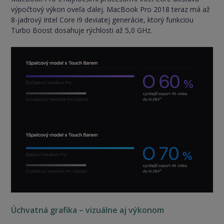
výpočtový výkon oveľa ďalej. MacBook Pro 2018 teraz má až
8-jadrový Intel Core i9 deviatej generácie, ktorý funkciou
Turbo Boost dosahuje rýchlosti až 5,0 GHz.
Úchvatná grafika – vizuálne aj výkonom