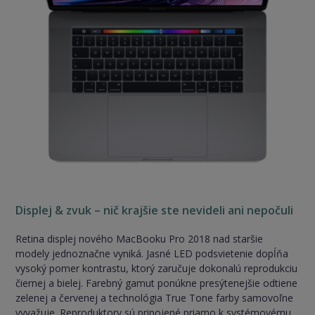
Displej & zvuk – nič krajšie ste nevideli ani nepočuli
Retina displej nového MacBooku Pro 2018 nad staršie
modely jednoznačne vyniká. Jasné LED podsvietenie dopĺňa
vysoký pomer kontrastu, ktorý zaručuje dokonalú reprodukciu
čiernej a bielej. Farebný gamut ponúkne presýtenejšie odtiene
zelenej a červenej a technológia True Tone farby samovoľne
vyvažuje. Reproduktory sú pripojené priamo k systémovému