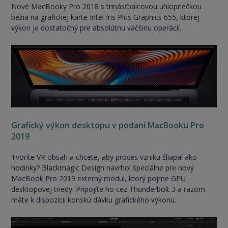
Nové MacBooky Pro 2018 s trinásťpalcovou uhlopriečkou
bežia na grafickej karte Intel Iris Plus Graphics 655, ktorej
výkon je dostatočný pre absolútnu väčšinu operácií.
Grafický výkon desktopu v podaní MacBooku Pro
2019
Tvoríte VR obsah a chcete, aby proces vzniku šliapal ako
hodinky? Blackmagic Design navrhol špeciálne pre nový
MacBook Pro 2019 externý modul, ktorý pojme GPU
desktopovej triedy. Pripojíte ho cez Thunderbolt 3 a razom
máte k dispozícii konskú dávku grafického výkonu.