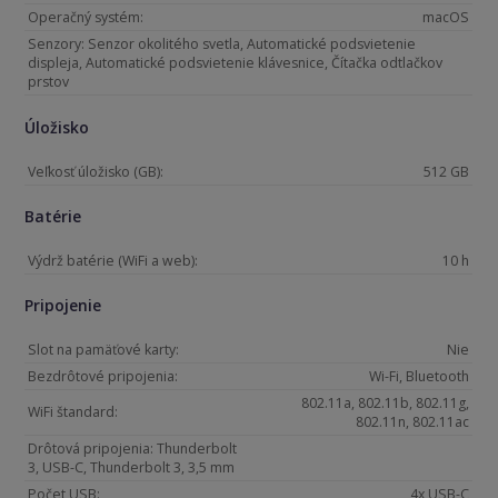
Operačný systém:
macOS
Senzory: Senzor okolitého svetla, Automatické podsvietenie
displeja, Automatické podsvietenie klávesnice, Čítačka odtlačkov
prstov
Úložisko
Veľkosť úložisko (GB):
512 GB
Batérie
Výdrž batérie (WiFi a web):
10 h
Pripojenie
Slot na pamäťové karty:
Nie
Bezdrôtové pripojenia:
Wi-Fi, Bluetooth
802.11a, 802.11b, 802.11g,
WiFi štandard:
802.11n, 802.11ac
Drôtová pripojenia: Thunderbolt
3, USB-C, Thunderbolt 3, 3,5 mm
Počet USB:
4x USB-C