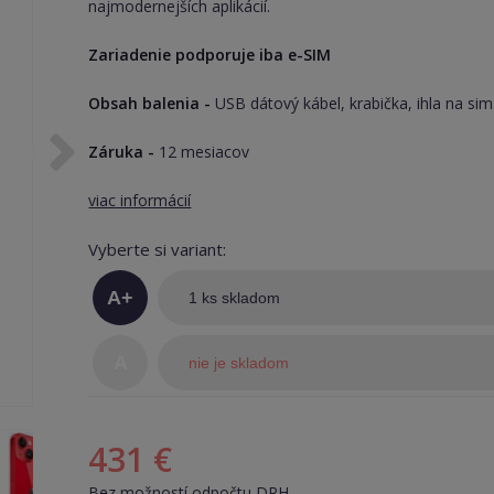
najmodernejších aplikácií.
Zariadenie podporuje iba e-SIM
Obsah balenia -
USB dátový kábel, krabička, ihla na sim
Záruka -
12 mesiacov
viac informácií
Vyberte si variant:
A+
1 ks skladom
(TOP
A
nie je skladom
stav)
431 €
Bez možností odpočtu DPH