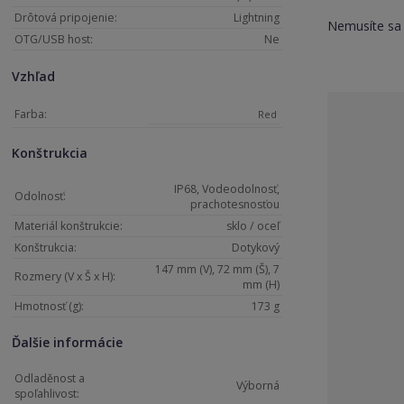
Drôtová pripojenie:
Lightning
Nemusíte sa
OTG/USB host:
Ne
Vzhľad
Farba:
Red
Konštrukcia
IP68, Vodeodolnosť,
Odolnosť:
prachotesnosťou
Materiál konštrukcie:
sklo / oceľ
Konštrukcia:
Dotykový
147 mm (V), 72 mm (Š), 7
Rozmery (V x Š x H):
mm (H)
Hmotnosť (g):
173 g
Ďalšie informácie
Odladěnost a
Výborná
spoľahlivost: