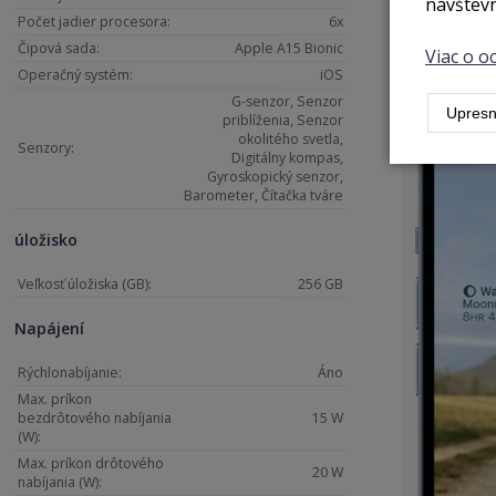
návštevn
Počet jadier procesora:
6x
Zamknutú o
Čipová sada:
Apple A15 Bionic
Viac o 
Operačný systém:
iOS
G-senzor, Senzor
Upresn
priblíženia, Senzor
okolitého svetla,
Senzory:
Digitálny kompas,
Gyroskopický senzor,
Barometer, Čítačka tváre
úložisko
Veľkosť úložiska (GB):
256 GB
Napájení
Rýchlonabíjanie:
Áno
Max. príkon
bezdrôtového nabíjania
15 W
(W):
Max. príkon drôtového
20 W
nabíjania (W):