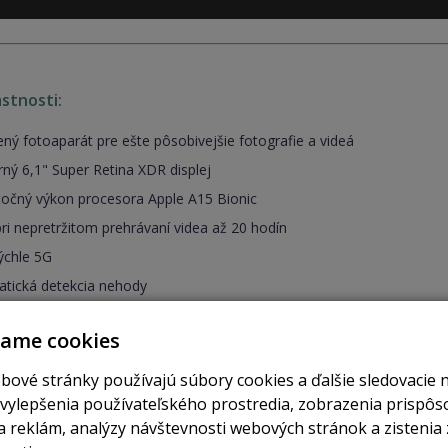
astnosti:
ený fotoaparát pre ešte pôsobivejšie fotografie a videá
ný 6,1" Super Retina XDR displej
očný výkon procesora Apple A15 Bionic
pri nepretržitom prehrávaní videa až 20 hodín
ýchle 5G
tická detekcia nehody
olný dizajn
vame cookies
bové stránky používajú súbory cookies a ďalšie sledovacie 
 vylepšenia používateľského prostredia, zobrazenia prispô
o dokonalom telefóne!
 reklám, analýzy návštevnosti webových stránok a zistenia 