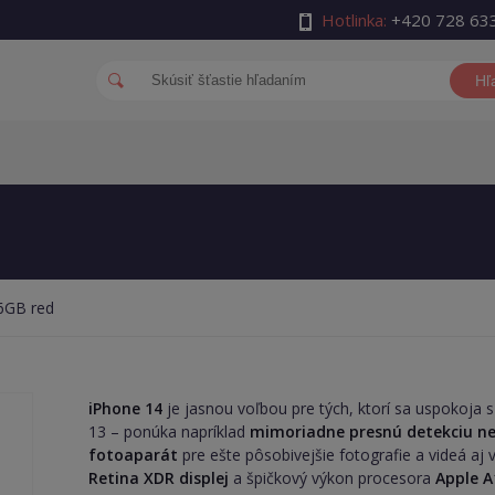
Hotlinka:
+420 728 63
Hľ
6GB red
iPhone 14
je jasnou voľbou pre tých, ktorí sa uspokoja 
13 – ponúka napríklad
mimoriadne presnú detekciu n
fotoaparát
pre ešte pôsobivejšie fotografie a videá a
Retina XDR displej
a špičkový výkon procesora
Apple A