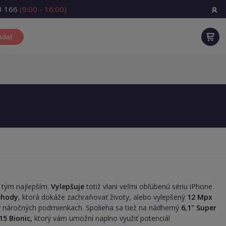
3 166
(9:00 - 16:00)
adať
s tým najlepším.
Vylepšuje
totiž vlani veľmi obľúbenú sériu iPhone
ehody
, ktorá dokáže zachraňovať životy, alebo vylepšený
12 Mpx
j v náročných podmienkach. Spolieha sa tiež na nádherný
6,1" Super
15 Bionic,
ktorý vám umožní naplno využiť potenciál