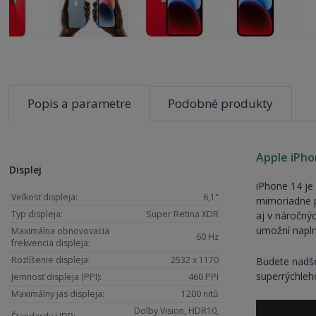
Popis a parametre
Podobné produkty
Apple iPho
Displej
iPhone 14 je 
Veľkosť displeja:
6,1"
mimoriadne p
Typ displeja:
Super Retina XDR
aj v náročný
umožní naplno
Maximálna obnovovacia
60 Hz
frekvencia displeja:
Rozlíšenie displeja:
2532 x 1170
Budete nadše
superrýchleh
Jemnosť displeja (PPI):
460 PPI
Maximálny jas displeja:
1200 nitů
Dolby Vision, HDR10,