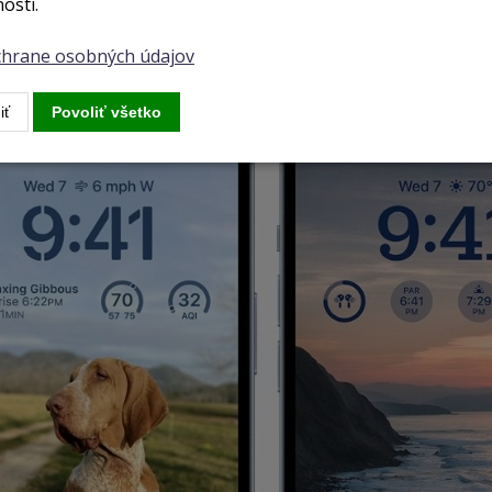
osti.
brazovku si najnovšie môžete prispôsobiť tak, ako vám 
ochrane osobných údajov
iť
Povoliť všetko