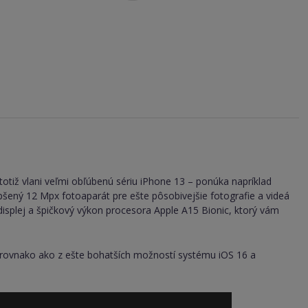
totiž vlani veľmi obľúbenú sériu iPhone 13 – ponúka napríklad
šený 12 Mpx fotoaparát pre ešte pôsobivejšie fotografie a videá
displej a špičkový výkon procesora Apple A15 Bionic, ktorý vám
, rovnako ako z ešte bohatších možností systému iOS 16 a