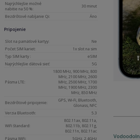
Najrýchlejšie možné
30 minut
nabitie na 50 %:
Bezdrôtové nabíjanie Qi:
Áno
Pripojenie
Slot na pamäťové kartyy:
Ne
Počet SIM kariet:
1x slot na sim
Typ SIM karty :
eSIM
Najrýchlejšie dátová sieť:
5G
1800 MHz, 900 MHz, 800
MHz, 2100 MHz, 2600
Pásma LTE:
MHz, 2500 MHz, 1700
MHz, 1900 MHz, 2300
MHz, 850 MHz
GPS, Wi-Fi, Bluetooth,
Bezdrôtové pripojenie:
Glonass, NFC
Verzia Bluetooth:
5.3
802.11ax, 802.11a,
WiFi štandard:
802.11b, 802.11g,
802.11n, 802.11ac
Vodoodoln
Pásma WiFi:
5GHz, 2,4GHz