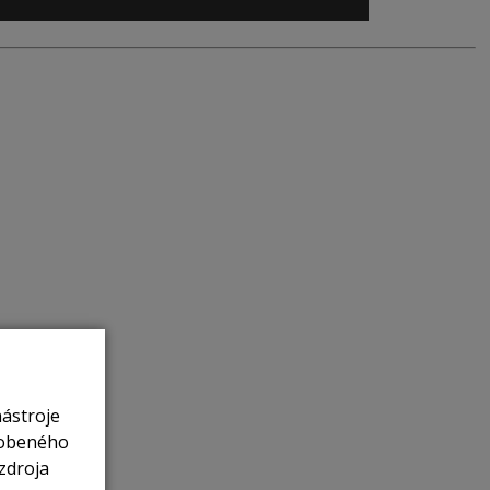
nástroje
sobeného
zdroja