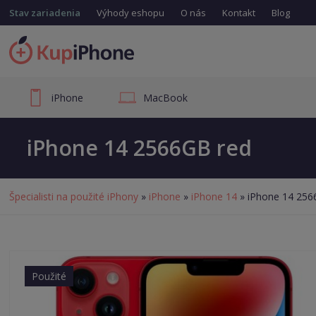
Stav zariadenia
Výhody eshopu
O nás
Kontakt
Blog
iPhone
MacBook
iPhone 14 2566GB red
Špecialisti na použité iPhony
»
iPhone
»
iPhone 14
» iPhone 14 256
Použité