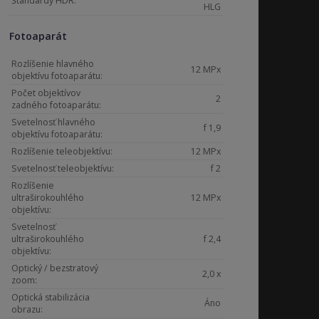
Štandardy HDR:
HLG
Fotoaparát
Rozlíšenie hlavného
12 MPx
objektívu fotoaparátu:
Počet objektívov
2
zadného fotoaparátu:
Svetelnosť hlavného
f 1,9
objektívu fotoaparátu:
Rozlíšenie teleobjektívu:
12 MPx
Svetelnosť teleobjektívu:
f 2
Rozlíšenie
ultraširokouhlého
12 MPx
objektívu:
Svetelnosť
ultraširokouhlého
f 2,4
objektívu:
Optický / bezstratový
2,0 x
zoom:
Optická stabilizácia
Áno
obrazu: