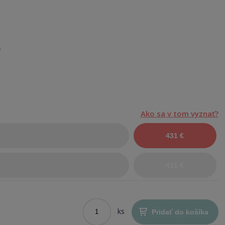
.
Ako sa v tom vyznať?
431 €
411 €
ks
Pridať do košíka