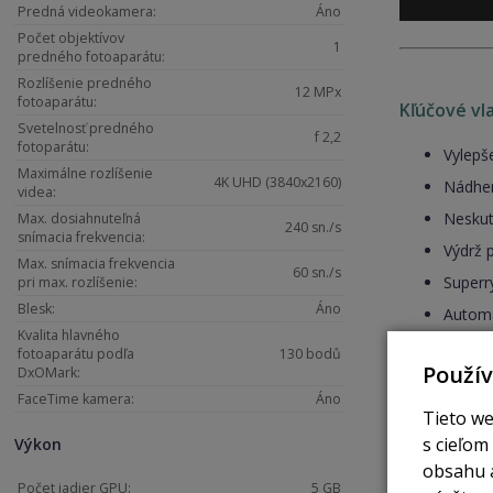
Predná videokamera:
Áno
Počet objektívov
1
predného fotoaparátu:
Rozlíšenie predného
12 MPx
fotoaparátu:
Kľúčové vl
Svetelnosť predného
f 2,2
fotoparátu:
Vylepš
Maximálne rozlíšenie
4K UHD (3840x2160)
Nádher
videa:
Neskut
Max. dosiahnuteľná
240 sn./s
snímacia frekvencia:
Výdrž 
Max. snímacia frekvencia
60 sn./s
Superr
pri max. rozlíšenie:
Blesk:
Áno
Automa
Kvalita hlavného
Vodood
fotoaparátu podľa
130 bodů
Použí
DxOMark:
FaceTime kamera:
Áno
Tieto we
s cieľom
Splnený sen 
Výkon
obsahu a
Počet jadier GPU:
5 GB