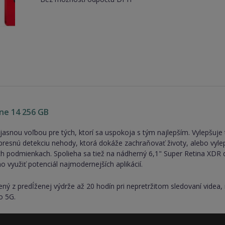
ne 14 256 GB
jasnou voľbou pre tých, ktorí sa uspokoja s tým najlepším. Vylepšuje 
resnú detekciu nehody, ktorá dokáže zachraňovať životy, alebo vylep
ch podmienkach. Spolieha sa tiež na nádherný 6,1" Super Retina XDR 
 využiť potenciál najmodernejších aplikácií.
ný z predĺženej výdrže až 20 hodín pri nepretržitom sledovaní videa
o 5G.