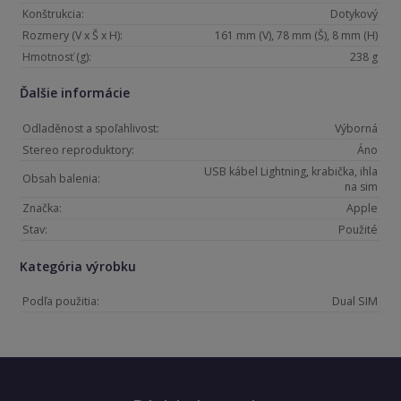
Konštrukcia:
Dotykový
Rozmery (V x Š x H):
161 mm (V), 78 mm (Š), 8 mm (H)
Hmotnosť (g):
238 g
Ďalšie informácie
Odladěnost a spoľahlivost:
Výborná
Stereo reproduktory:
Áno
USB kábel Lightning, krabička, ihla
Obsah balenia:
na sim
Značka:
Apple
Stav:
Použité
Kategória výrobku
Podľa použitia:
Dual SIM