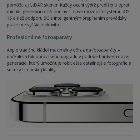
pomôže aj LIDAR skener. Každý ocení výdrž predĺženú oproti
minulej generácii o 2,5 hodiny či nové možnosti systému iOS
15 a tiež podporu 5G s inteligentným prepínaním prevádzky
práve pre vyššiu efektivitu.
Profesionálne fotoaparáty
Apple tradične kládol maximálny dôraz na fotoaparáty –
dočkali sa tak obrovského upgradu v podobe hardvéru novej
generácie, ktorý umožňuje robiť ešte detailnejšie fotografie a
snímky filmárskej kvality.