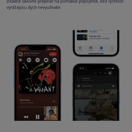
zvládne šikovne prepínať na pomalšie pripojenie, keď rýchlosť
vyrážajúcu dych nevyužívate.