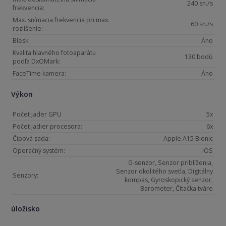
240 sn./s
frekvencia:
Max. snímacia frekvencia pri max.
60 sn./s
rozlíšenie:
Blesk:
Áno
Kvalita hlavného fotoaparátu
130 bodů
podľa DxOMark:
FaceTime kamera:
Áno
Výkon
Počet jader GPU
5x
Počet jadier procesora:
6x
Čipová sada:
Apple A15 Bionic
Operačný systém:
iOS
G-senzor, Senzor priblíženia,
Senzor okolitého svetla, Digitálny
Senzory:
kompas, Gyroskopický senzor,
Barometer, Čítačka tváre
úložisko