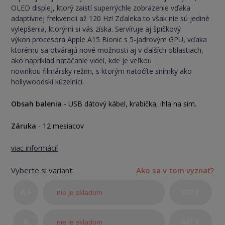
OLED displej, ktorý zaistí superrýchle zobrazenie vďaka
adaptívnej frekvencii až 120 Hz! Zďaleka to však nie sú jediné
vylepšenia, ktorými si vás získa. Servíruje aj špičkový
výkon procesora Apple A15 Bionic s 5-jadrovým GPU, vďaka
ktorému sa otvárajú nové možnosti aj v ďalších oblastiach,
ako napríklad natáčanie videí, kde je veľkou
novinkou filmársky režim, s ktorým natočíte snímky ako
hollywoodski kúzelníci.
Obsah balenia
- USB dátový kábel, krabička, ihla na sim.
Záruka
- 12 mesiacov
viac informácií
Vyberte si variant:
Ako sa v tom vyznať?
A+
nie je skladom
627 €
(TOP
A
nie je skladom
607 €