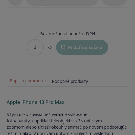
stav)
Bez možností odpočtu DPH
ks
Pridať do košíka
Popis a parametre
Podobné produkty
Apple iPhone 13 Pro Max
S tým úzko súvisia tiež výrazne vylepšené
fotoaparáty, napríklad teleobjektív s 3× optickým
zoomom alebo ultraširokouhlý snímač po novom podporujúci
režim makro. V noci vám potom k najlepším výsledkom