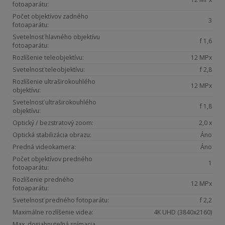
fotoaparátu:
Počet objektívov zadného
3
fotoaparátu:
Svetelnosť hlavného objektívu
f 1,6
fotoaparátu:
Rozlíšenie teleobjektívu:
12 MPx
Svetelnosť teleobjektívu:
f 2,8
Rozlíšenie ultraširokouhlého
12 MPx
objektívu:
Svetelnosť ultraširokouhlého
f 1,8
objektívu:
Optický / bezstratový zoom:
2,0 x
Optická stabilizácia obrazu:
Áno
Predná videokamera:
Áno
Počet objektívov predného
1
fotoaparátu:
Rozlíšenie predného
12 MPx
fotoaparátu:
Svetelnosť predného fotoparátu:
f 2,2
Maximálne rozlíšenie videa:
4K UHD (3840x2160)
Max. dosiahnuteľná snímacia