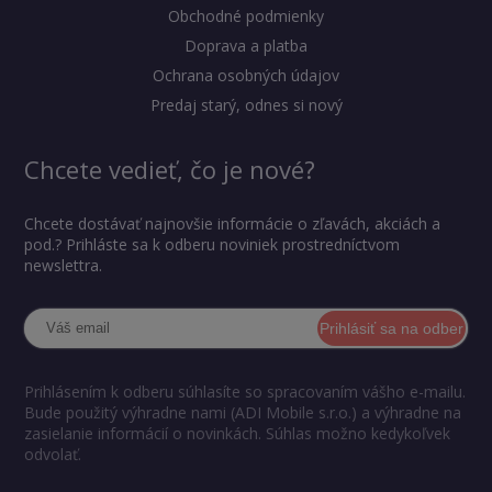
Obchodné podmienky
Doprava a platba
Ochrana osobných údajov
Predaj starý, odnes si nový
Chcete vedieť, čo je nové?
Chcete dostávať najnovšie informácie o zľavách, akciách a
pod.? Prihláste sa k odberu noviniek prostredníctvom
newslettra.
Prihlásiť sa na odber
Prihlásením k odberu súhlasíte so spracovaním vášho e-mailu.
Bude použitý výhradne nami (ADI Mobile s.r.o.) a výhradne na
zasielanie informácií o novinkách. Súhlas možno kedykoľvek
odvolať.