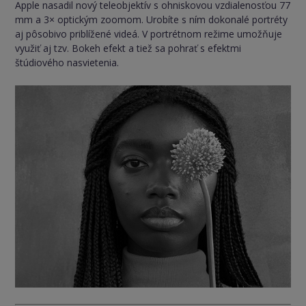
Apple nasadil nový teleobjektív s ohniskovou vzdialenosťou 77
mm a 3× optickým zoomom. Urobíte s ním dokonalé portréty
aj pôsobivo priblížené videá. V portrétnom režime umožňuje
využiť aj tzv. Bokeh efekt a tiež sa pohrať s efektmi
štúdiového nasvietenia.