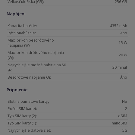
Veľkosť úložiska (GB):
256 GB
Napájení
Kapacita batérie:
4352 mAh
Rýchlonabíjanie:
Áno
Max. príkon bezdrôtového
15 W
nabíjania (W):
Max. príkon drôtového nabíjania
20 W
(W):
Najrýchlejšie možné nabitie na 50
30 minut
%:
Bezdrôtové nabíjanie Qi:
Áno
Pripojenie
Slot na pamäťové kartyy:
Ne
Počet SIM kariet:
2
Typ SIM karty (2):
eSIM
Typ SIM karty (1):
nanoSIM
Najrýchlejšie dátová sieť:
5G