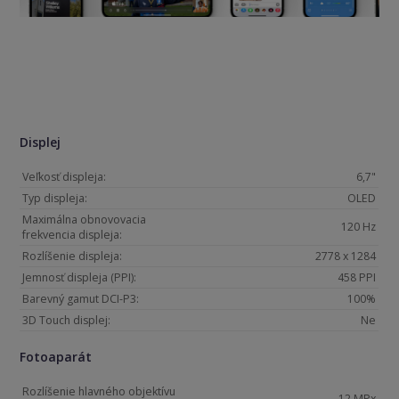
Displej
Veľkosť displeja:
6,7"
Typ displeja:
OLED
Maximálna obnovovacia
120 Hz
frekvencia displeja:
Rozlíšenie displeja:
2778 x 1284
Jemnosť displeja (PPI):
458 PPI
Barevný gamut DCI-P3:
100%
3D Touch displej:
Ne
Fotoaparát
Rozlíšenie hlavného objektívu
12 MPx