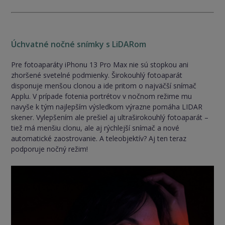
Úchvatné nočné snímky s LiDARom
Pre fotoaparáty iPhonu 13 Pro Max nie sú stopkou ani
zhoršené svetelné podmienky. Širokouhlý fotoaparát
disponuje menšou clonou a ide pritom o najväčší snímač
Applu. V prípade fotenia portrétov v nočnom režime mu
navyše k tým najlepším výsledkom výrazne pomáha LIDAR
skener. Vylepšením ale prešiel aj ultraširokouhlý fotoaparát –
tiež má menšiu clonu, ale aj rýchlejší snímač a nové
automatické zaostrovanie. A teleobjektív? Aj ten teraz
podporuje nočný režim!