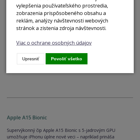
vylepšenia používateľského prostredia,
generácii prináša až o 25 % jasnejšie zobrazenie.
zobrazenia prispôsobeného obsahu a
reklám, analýzy návštevnosti webových
stránok a zistenia zdroja návštevnosti.
Viac o ochrane osobných údajov
Upresniť
Povoliť všetko
Apple A15 Bionic
Supervýkonný čip Apple A15 Bionic s 5-jadrovým GPU
umožňuje iPhonu úplne nové veci – napríklad prináša