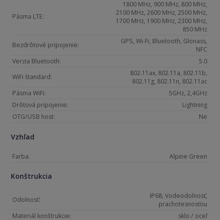
1800 MHz, 900 MHz, 800 MHz,
2100 MHz, 2600 MHz, 2500 MHz,
Pásma LTE:
1700 MHz, 1900 MHz, 2300 MHz,
850 MHz
GPS, Wi-Fi, Bluetooth, Glonass,
Bezdrôtové pripojenie:
NFC
Verzia Bluetooth:
5.0
802.11ax, 802.11a, 802.11b,
WiFi štandard:
802.11g, 802.11n, 802.11ac
Pásma WiFi:
5GHz, 2,4GHz
Drôtová pripojenie:
Lightning
OTG/USB host:
Ne
Vzhľad
Farba:
Alpine Green
Konštrukcia
IP68, Vodeodolnosť,
Odolnosť:
prachotesnosťou
Materiál konštrukcie:
sklo / oceľ