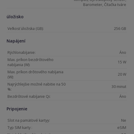
Barometer, Čítačka tváre
úložisko
Veľkosť úložiska (GB):
256 GB
Napájení
Rýchlonabíjanie:
Áno
Max. príkon bezdrôtového
15 W
nabíjania (W):
Max. príkon drôtového nabíjania
20 W
(W):
Najrýchlejšie možné nabitie na 50
30 minut
%:
Bezdrôtové nabíjanie Qi:
Áno
Pripojenie
Slot na pamäťové kartyy:
Ne
Typ SIM karty :
eSIM