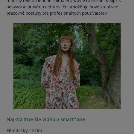
mobilný telefón iPhone sníma ProRAW v rozlíšení 48 Mpx s
nebývalou úrovňou detailov, čo umožňuje nové kreatívne
pracovné postupy pre profesionálnych používateľov.
Najkvalitnejšie video v smartfóne
Filmársky režim