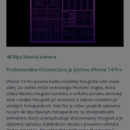
48 Mpx hlavná kamera
Profesionálna fotosústava je pýchou iPhone 14 Pro
iPhone 14 Pro posúva kvalitu mobilnej fotografie ešte oveľa
ďalej. Za všetko môže technológia Photonic Engine, ktorá
vďaka hlbokej integrácii hardvéru a softvéru ponúka obrovský
skok v kvalite fotografií pri strednom a slabom osvetlení pri
všetkých fotoaparátoch. Rad Pro je vôbec prvýkrát vybavený
novým 48 Mpx hlavným fotoaparátom so štvorpixelovým
snímačom, ktorý sa prispôsobuje zhotovovanej fotografii a je
vybavený optickou stabilizáciou obrazu s posunom snímača