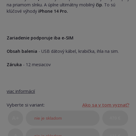
na priamom slnku. A úplne ultimátny mobilný
čip
. To sú
kľúčové výhody
iPhone 14 Pro.
Zariadenie podporuje iba e-SIM
Obsah balenia
- USB dátový kábel, krabička, ihla na sim.
Záruka
- 12 mesiacov
viac informácií
Vyberte si variant:
Ako sa v tom vyznať?
A+
nie je skladom
470 €
(TOP