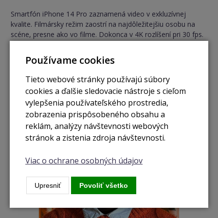
Smartfón iPhone 14 Pro zaznamená video v exkluzívnej
kvalite. Filmársky režim zaostrí na najdôležitejšiu osobu na
scéne, presne ako vo filme. Dokonca v 4K rozlíšení pri 30 fps.
A v akčnom režime potom aj z ruky zachytíte skvelé akčné
videá.
Používame cookies
Tieto webové stránky používajú súbory
cookies a ďalšie sledovacie nástroje s cieľom
vylepšenia používateľského prostredia,
zobrazenia prispôsobeného obsahu a
reklám, analýzy návštevnosti webových
stránok a zistenia zdroja návštevnosti.
Viac o ochrane osobných údajov
Upresniť
Povoliť všetko