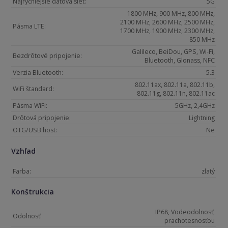
Najrýchlejšie dátová sieť:
5G
1800 MHz, 900 MHz, 800 MHz,
2100 MHz, 2600 MHz, 2500 MHz,
Pásma LTE:
1700 MHz, 1900 MHz, 2300 MHz,
850 MHz
Galileco, BeiDou, GPS, Wi-Fi,
Bezdrôtové pripojenie:
Bluetooth, Glonass, NFC
Verzia Bluetooth:
5.3
802.11ax, 802.11a, 802.11b,
WiFi štandard:
802.11g, 802.11n, 802.11ac
Pásma WiFi:
5GHz, 2,4GHz
Drôtová pripojenie:
Lightning
OTG/USB host:
Ne
Vzhľad
Farba:
zlatý
Konštrukcia
IP68, Vodeodolnosť,
Odolnosť:
prachotesnosťou