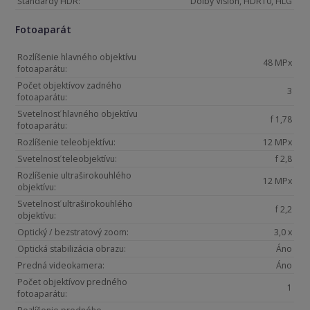
Štandardy HDR:
Dolby Vision, HDR10, HLG
Fotoaparát
Rozlíšenie hlavného objektívu
48 MPx
fotoaparátu:
Počet objektívov zadného
3
fotoaparátu:
Svetelnosť hlavného objektívu
f 1,78
fotoaparátu:
Rozlíšenie teleobjektívu:
12 MPx
Svetelnosť teleobjektívu:
f 2,8
Rozlíšenie ultraširokouhlého
12 MPx
objektívu:
Svetelnosť ultraširokouhlého
f 2,2
objektívu:
Optický / bezstratový zoom:
3,0 x
Optická stabilizácia obrazu:
Áno
Predná videokamera:
Áno
Počet objektívov predného
1
fotoaparátu: