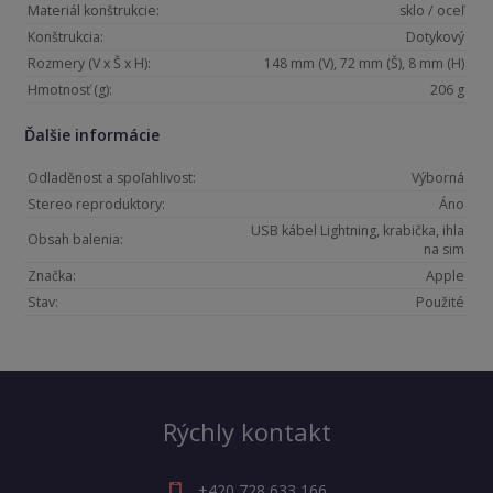
Materiál konštrukcie:
sklo / oceľ
Konštrukcia:
Dotykový
Rozmery (V x Š x H):
148 mm (V), 72 mm (Š), 8 mm (H)
Hmotnosť (g):
206 g
Ďalšie informácie
Odladěnost a spoľahlivost:
Výborná
Stereo reproduktory:
Áno
USB kábel Lightning, krabička, ihla
Obsah balenia:
na sim
Značka:
Apple
Stav:
Použité
Rýchly kontakt
+420 728 633 166