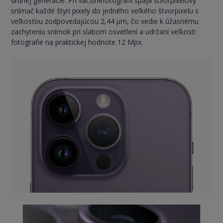
druhej generácie. Pri väčšinefotografií spája štvorpixelový
snímač každé štyri pixely do jedného veľkého štvorpixelu s
veľkosťou zodpovedajúcou 2,44 µm, čo vedie k úžasnému
zachyteniu snímok pri slabom osvetlení a udržaní veľkosti
fotografie na praktickej hodnote 12 Mpx.