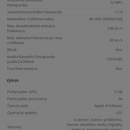
Rozlíšenie predného
12 MPx
fotoaparátu:
Svetelnosť predného fotoparátu:
f 1,9
Maximálne rozlíšenie videa:
4K UHD (3840x2160)
Max. dosiahnuteľná snímacia
240 sn./s
frekvencia:
Max. snímacia frekvencia pri max.
60 sn./s
rozlíšenie:
Blesk:
Áno
Kvalita hlavného fotoaparátu
130 bodů
podľa DxOMark:
FaceTime kamera:
Áno
Výkon
Počet jadier GPU:
5 GB
Počet jadier procesora:
6x
Čipová sada:
Apple A16 Bionic
Operačný systém:
iOS
G-senzor, Senzor priblíženia,
Senzor okolitého svetla, Digitálny
Senzory:
kompas, Gyroskopický senzor,