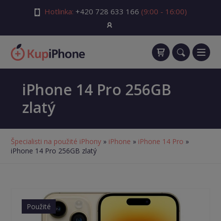
Hotlinka:
+420 728 633 166
(9:00 - 16:00)
iPhone 14 Pro 256GB
zlatý
Špecialisti na použité iPhony
»
iPhone
»
iPhone 14 Pro
»
iPhone 14 Pro 256GB zlatý
Použité