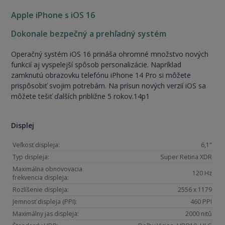
Apple iPhone s iOS 16
Dokonale bezpečný a prehľadný systém
Operačný systém iOS 16 prináša ohromné množstvo nových
funkcií aj vyspelejší spôsob personalizácie. Napríklad
zamknutú obrazovku telefónu iPhone 14 Pro si môžete
prispôsobiť svojim potrebám. Na prísun nových verzií iOS sa
môžete tešiť ďalších približne 5 rokov.14p1
Displej
Veľkosť displeja:
6,1"
Typ displeja:
Super Retina XDR
Maximálna obnovovacia
120 Hz
frekvencia displeja:
Rozlíšenie displeja:
2556 x 1179
Jemnosť displeja (PPI):
460 PPI
Maximálny jas displeja:
2000 nitů