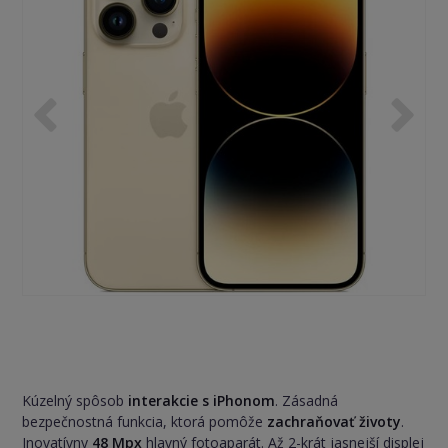
Kúzelný spôsob
interakcie s iPhonom
. Zásadná
bezpečnostná funkcia, ktorá pomôže
zachraňovať životy
.
Inovatívny
48 Mpx
hlavný fotoaparát. Až 2-krát jasnejší displej