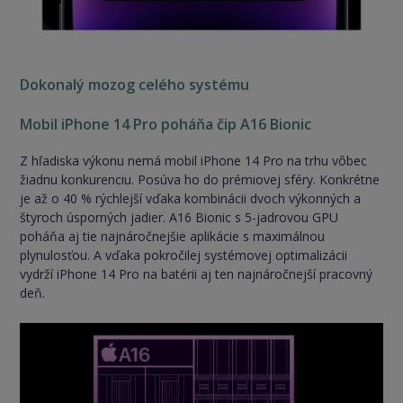
Dokonalý mozog celého systému
Mobil iPhone 14 Pro poháňa čip A16 Bionic
Z hľadiska výkonu nemá mobil iPhone 14 Pro na trhu vôbec
žiadnu konkurenciu. Posúva ho do prémiovej sféry. Konkrétne
je až o 40 % rýchlejší vďaka kombinácii dvoch výkonných a
štyroch úsporných jadier. A16 Bionic s 5-jadrovou GPU
poháňa aj tie najnáročnejšie aplikácie s maximálnou
plynulosťou. A vďaka pokročilej systémovej optimalizácii
vydrží iPhone 14 Pro na batérii aj ten najnáročnejší pracovný
deň.