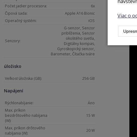
návštevn
Počet jadier procesora:
6x
Čipová sada:
Apple A16 Bionic
Viac o 
Operačný systém:
iOS
G-senzor, Senzor
Upresn
priblíženia, Senzor
okolitého svetla,
Senzory:
Digitálny kompas,
Gyroskopický senzor,
Barometer, Čítačka tváre
úložisko
Veľkosť úložiska (GB):
256 GB
Napájení
Rýchlonabíjanie:
Áno
Max. príkon
bezdrôtového nabíjania
15 W
(W):
Max. príkon drôtového
20 W
nabíjania (W):