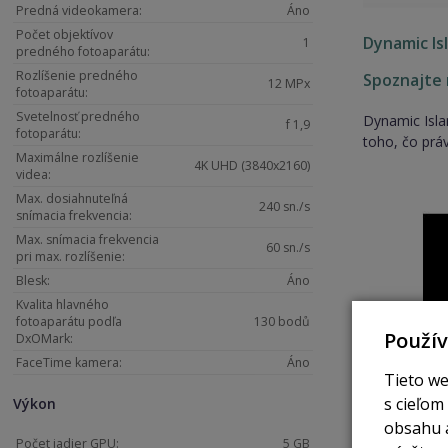
Predná videokamera:
Áno
Počet objektívov
Dynamic Is
1
predného fotoaparátu:
Rozlíšenie predného
Spoznajte 
12 MPx
fotoaparátu:
Svetelnosť predného
Dynamic Isla
f 1,9
fotoparátu:
toho, čo práv
Maximálne rozlíšenie
4K UHD (3840x2160)
videa:
Max. dosiahnuteľná
240 sn./s
snímacia frekvencia:
Max. snímacia frekvencia
60 sn./s
pri max. rozlíšenie:
Blesk:
Áno
Kvalita hlavného
fotoaparátu podľa
130 bodů
Použí
DxOMark:
FaceTime kamera:
Áno
Tieto we
s cieľom
Výkon
obsahu a
Počet jadier GPU:
5 GB