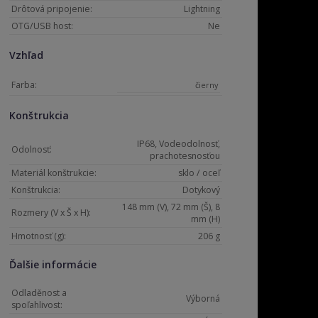
Drôtová pripojenie:
Lightning
OTG/USB host:
Ne
Vzhľad
Farba:
čierny
Konštrukcia
IP68, Vodeodolnosť,
Odolnosť:
prachotesnosťou
Materiál konštrukcie:
sklo / oceľ
Konštrukcia:
Dotykový
148 mm (V), 72 mm (Š), 8
Rozmery (V x Š x H):
mm (H)
Hmotnosť (g):
206 g
Ďalšie informácie
Odladěnost a
Výborná
spoľahlivost: