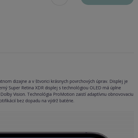
tnom dizajne a v štvorici krásnych povrchových úprav. Displej je
dherný Super Retina XDR displej s technológiou OLED má úplne
a Dolby Vision. Technológia ProMotion zaistí adaptívnu obnovovaciu
ifikácií bez dopadu na výdrž batérie.