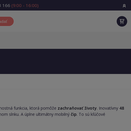
3 166
(9:00 - 16:00)
adať
nostná funkcia, ktorá pomôže
zachraňovať životy
. Inovatívny
48
iamom slnku. A úplne ultimátny mobilný
čip
. To sú kľúčové