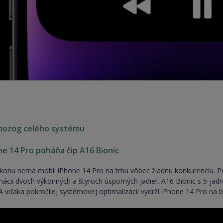
mozog celého systému
ne 14 Pro poháňa čip A16 Bionic
ýkonu nemá mobil iPhone 14 Pro na trhu vôbec žiadnu konkurenciu. Po
ácii dvoch výkonných a štyroch úsporných jadier. A16 Bionic s 5-jad
A vďaka pokročilej systémovej optimalizácii vydrží iPhone 14 Pro na b