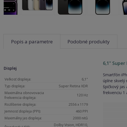
Popis a parametre
Podobné produkty
6,1" Super
Displej
Smartfón iPho
Veľkosť displeja:
6,1"
úplne skvelý
Typ displeja:
Super Retina XDR
špičkový jas
frekvenciu 1
Maximálna obnovovacia
120 Hz
frekvencia displeja:
Rozlíšenie displeja:
2556 x 1179
Jemnosť displeja (PPI):
460 PPI
Maximálny jas displeja:
2000 nitů
Dolby Vision, HDR10,