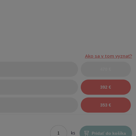
.
Ako sa v tom vyznať?
470 €
392 €
353 €
ks
Pridať do košíka