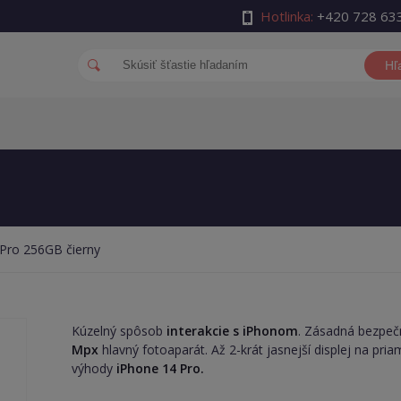
Hotlinka:
+420 728 63
Hľ
Pro 256GB čierny
Kúzelný spôsob
interakcie s iPhonom
. Zásadná bezpeč
Mpx
hlavný fotoaparát. Až 2-krát jasnejší displej na pr
výhody
iPhone 14 Pro.