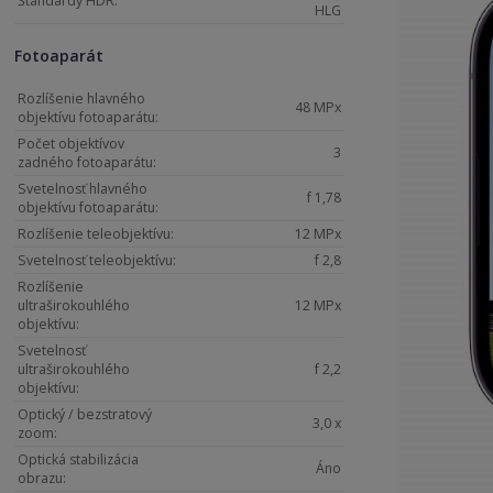
Štandardy HDR:
HLG
Fotoaparát
Rozlíšenie hlavného
48 MPx
objektívu fotoaparátu:
Počet objektívov
3
zadného fotoaparátu:
Svetelnosť hlavného
f 1,78
objektívu fotoaparátu:
Rozlíšenie teleobjektívu:
12 MPx
Svetelnosť teleobjektívu:
f 2,8
Rozlíšenie
ultraširokouhlého
12 MPx
objektívu:
Svetelnosť
ultraširokouhlého
f 2,2
objektívu:
Optický / bezstratový
3,0 x
zoom:
Optická stabilizácia
Áno
obrazu: