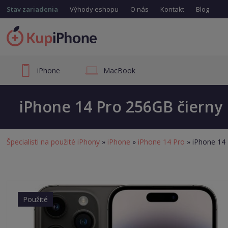
Stav zariadenia
Výhody eshopu
O nás
Kontakt
Blog
iPhone
MacBook
iPhone 14 Pro 256GB čierny
Špecialisti na použité iPhony
»
iPhone
»
iPhone 14 Pro
» iPhone 14 
Použité