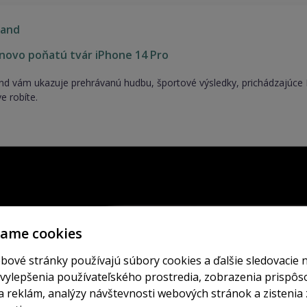
land
novo poňatú tvár iPhone 14 Pro
nd vám ukazuje prehrávanú hudbu, športové výsledky, prichádzajúce
e robíte.
vame cookies
bové stránky používajú súbory cookies a ďalšie sledovacie 
 vylepšenia používateľského prostredia, zobrazenia prispô
 reklám, analýzy návštevnosti webových stránok a zistenia 