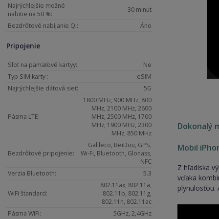
Najrýchlejšie možné
30 minut
nabitie na 50 %:
Bezdrôtové nabíjanie Qi:
Áno
Pripojenie
Slot na pamäťové kartyy:
Ne
Typ SIM karty :
eSIM
Najrýchlejšie dátová sieť:
5G
1800 MHz, 900 MHz, 800
MHz, 2100 MHz, 2600
Pásma LTE:
MHz, 2500 MHz, 1700
Dokonalý 
MHz, 1900 MHz, 2300
MHz, 850 MHz
Galileco, BeiDou, GPS,
Mobil iPho
Bezdrôtové pripojenie:
Wi-Fi, Bluetooth, Glonass,
NFC
Z hľadiska v
Verzia Bluetooth:
5.3
vďaka kombin
802.11ax, 802.11a,
plynulosťou. 
WiFi štandard:
802.11b, 802.11g,
802.11n, 802.11ac
Pásma WiFi:
5GHz, 2,4GHz