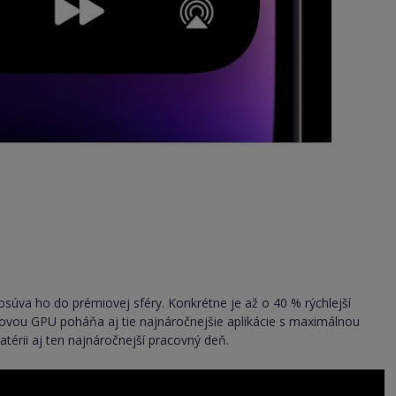
súva ho do prémiovej sféry. Konkrétne je až o 40 % rýchlejší
rovou GPU poháňa aj tie najnáročnejšie aplikácie s maximálnou
atérii aj ten najnáročnejší pracovný deň.