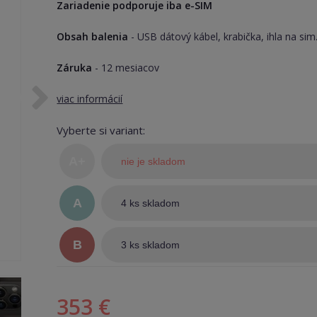
Zariadenie podporuje iba e-SIM
Obsah balenia
- USB dátový kábel, krabička, ihla na sim
Záruka
- 12 mesiacov
viac informácií
Vyberte si variant:
A+
nie je skladom
(TOP
A
4 ks skladom
stav)
B
3 ks skladom
353 €