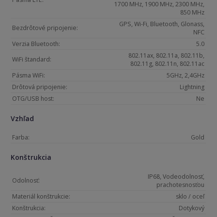
1700 MHz, 1900 MHz, 2300 MHz,
850 MHz
GPS, Wi-Fi, Bluetooth, Glonass,
Bezdrôtové pripojenie:
NFC
Verzia Bluetooth:
5.0
802.11ax, 802.11a, 802.11b,
WiFi štandard:
802.11g, 802.11n, 802.11ac
Pásma WiFi:
5GHz, 2,4GHz
Drôtová pripojenie:
Lightning
OTG/USB host:
Ne
Vzhľad
Farba:
Gold
Konštrukcia
IP68, Vodeodolnosť,
Odolnosť:
prachotesnosťou
Materiál konštrukcie:
sklo / oceľ
Konštrukcia:
Dotykový