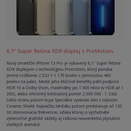
6,1" Super Retina XDR displej s ProMotion.
Nový smartfón iPhone 13 Pro je vybavený 6,1" Super Retina
XDR displejom s technológiou Promotion, ktorý ponúka
jemné rozlíšenie 2 532 × 1 170 bodov s jemnosťou 460
pixelov na palec. Medzi jeho kľúčové benefity patrí podpora
HDR 10 a Dolby Vison, maximálny jas 1 000 nitov (v HDR až 1
200), alebo ohromný kontrastný pomer 2 000 000 : 1. Celú
čelnú stranu potom kryje špeciálne vyvinuté sklo s názvom
Ceramic Shield. Najväčšiu lahôdku potom predstavuje až 120
Hz obnovovacia frekvencie, vďaka ktorej si vychutnáte
výnimočné grafické zážitky aj celkovú neuveriteľnú plynulosť
všetkých animácií.