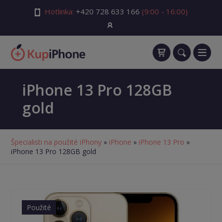
Hotlinka:
+420 728 633 166
(9:00 - 16:00)
iPhone 13 Pro 128GB
gold
Špecialisti na použité iPhony
»
iPhone
»
iPhone 13 Pro
»
iPhone 13 Pro 128GB gold
Použité