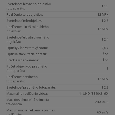
Svetelnosť hlavného objektívu
f 1,5
fotoaparátu:
Rozlíšenie teleobjektívu:
12 MPx
Svetelnosť teleobjektívu:
f 2,8
Rozlíšenie ultraširokouhlého
12 MPx
objektívu:
Svetelnosť ultraširokouhlého
f 2,4
objektívu:
Optický / bezstratový zoom:
2,0 x
Optická stabilizácia obrazu:
Áno
Predná videokamera:
Áno
Počet objektívov predného
1
fotoaparátu:
Rozlíšenie predného
12 MPx
fotoaparátu:
Svetelnosť predného fotoparátu:
f 2,2
Maximálne rozlíšenie videa:
4K UHD (3840x2160)
Max. dosiahnuteľná snímacia
240 sn./s
frekvencia:
Max. snímacia frekvencia pri max.
60 sn./s
rozlíšenie: