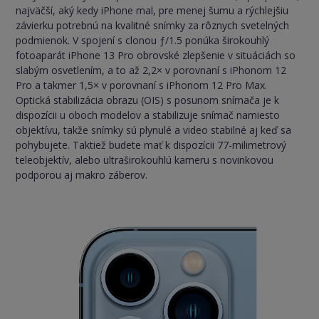
najväčší, aký kedy iPhone mal, pre menej šumu a rýchlejšiu
závierku potrebnú na kvalitné snímky za rôznych svetelných
podmienok. V spojení s clonou ƒ/1.5 ponúka širokouhlý
fotoaparát iPhone 13 Pro obrovské zlepšenie v situáciách so
slabým osvetlením, a to až 2,2× v porovnaní s iPhonom 12
Pro a takmer 1,5× v porovnaní s iPhonom 12 Pro Max.
Optická stabilizácia obrazu (OIS) s posunom snímača je k
dispozícii u oboch modelov a stabilizuje snímač namiesto
objektívu, takže snímky sú plynulé a video stabilné aj keď sa
pohybujete. Taktiež budete mať k dispozícii 77-milimetrový
teleobjektív, alebo ultraširokouhlú kameru s novinkovou
podporou aj makro záberov.