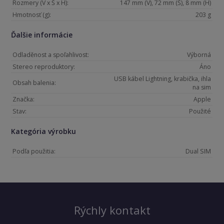
Rozmery (V x Š x H):
147 mm (V), 72 mm (Š), 8 mm (H)
Hmotnosť (g):
203 g
Ďalšie informácie
Odladěnost a spoľahlivost:
Výborná
Stereo reproduktory:
Áno
USB kábel Lightning, krabička, ihla
Obsah balenia:
na sim
Značka:
Apple
Stav:
Použité
Kategória výrobku
Podľa použitia:
Dual SIM
Rýchly kontakt