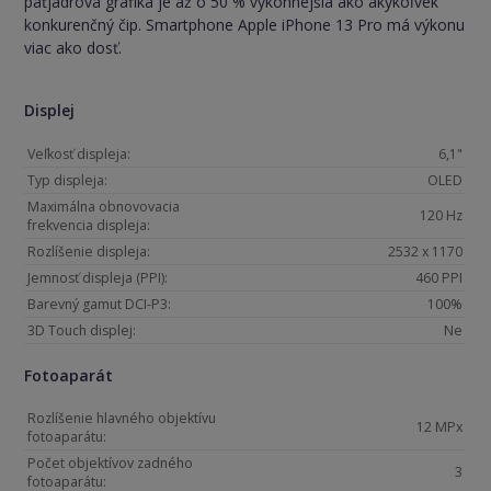
päťjadrová grafika je až o 50 % výkonnejšia ako akýkoľvek
konkurenčný čip. Smartphone Apple iPhone 13 Pro má výkonu
viac ako dosť.
Displej
Veľkosť displeja:
6,1"
Typ displeja:
OLED
Maximálna obnovovacia
120 Hz
frekvencia displeja:
Rozlíšenie displeja:
2532 x 1170
Jemnosť displeja (PPI):
460 PPI
Barevný gamut DCI-P3:
100%
3D Touch displej:
Ne
Fotoaparát
Rozlíšenie hlavného objektívu
12 MPx
fotoaparátu:
Počet objektívov zadného
3
fotoaparátu: