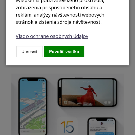
vylepšenia používateľského prostredia,
zobrazenia prispôsobeného obsahu a
Mobilná sieť rýchlejšia než WiFi.
reklám, analýzy návštevnosti webových
stránok a zistenia zdroja návštevnosti.
Samozrejmosťou pre iPhone 13 Pro je integrovaná podpora
mobilných sietí 5. generácie, pre ktoré Apple využíva svoj
Viac o ochrane osobných údajov
vlastný čip s nízkou spotrebou energie. Vďaka tomu má
technológiu úplne pod kontrolou. Zaujímavosťou je funkcia
Smart Data Mode s automatickým prepínaním medzi
Upresniť
Povoliť všetko
vhodnými sieťami.