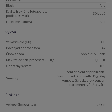
Blesk:
Áno
Kvalita hlavného fotoaparátu
130 bodů
podľa DxOMark:
FaceTime kamera:
Áno
Výkon
Veľkosť RAM (GB):
6 GB
Počet jadier procesora:
6x
Čipová sada:
Apple A15 Bionic
Max. frekvencia procesora (GHz):
3,1 GHz
Operačný systém:
iOS
G-senzor, Senzor priblíženia,
Senzor okolitého svetla, Digitálny
Senzory:
kompas, Gyroskopický senzor,
Barometer, Čítačka tváre
úložisko
Veľkosť úložiska (GB):
128 GB