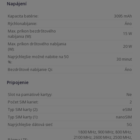
Napájení
Kapacita batérie:
3095 mAh
Rýchlonabíjanie:
Áno
Max. príkon bezdrôtového
15 W
nabíjania (W):
Max. príkon drôtového nabíjania
20 W
(W):
Najrýchlejšie možné nabitie na 50
30 minut
%:
Bezdrôtové nabíjanie Qi:
Áno
Pripojenie
Slot na pamäťové kartyy:
Ne
Počet SIM kariet:
2
Typ SIM karty (2):
eSIM
Typ SIM karty (1):
nanoSIM
Najrýchlejšie dátová sieť:
5G
1800 MHz, 900 MHz, 800 MHz,
2100 MHz, 2600 MHz, 2500 MHz,
Pásma LTE: