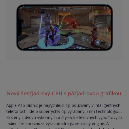
Nový šesťjadrový CPU s päťjadrovou grafikou.
Apple A15 Bionic je najrýchlejší čip používaný v inteligentných
telefónoch. Ide o superrýchly čip vyrábaný 5 nm technológiou,
zložený z dvoch výkonných a štyroch efektívnych výpočtových
jadier. Tie sprevádza výrazne silnejší neurálny engine. A