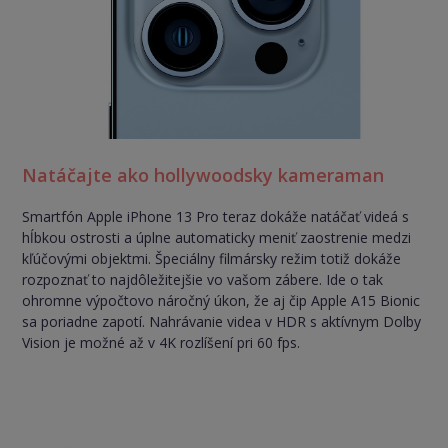
Natáčajte ako hollywoodsky kameraman
Smartfón Apple iPhone 13 Pro teraz dokáže natáčať videá s
hĺbkou ostrosti a úplne automaticky meniť zaostrenie medzi
kľúčovými objektmi. Špeciálny filmársky režim totiž dokáže
rozpoznať to najdôležitejšie vo vašom zábere. Ide o tak
ohromne výpočtovo náročný úkon, že aj čip Apple A15 Bionic
sa poriadne zapotí. Nahrávanie videa v HDR s aktívnym Dolby
Vision je možné až v 4K rozlíšení pri 60 fps.