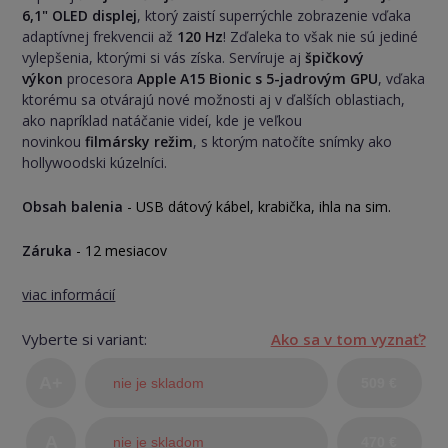
6,1" OLED displej
, ktorý zaistí superrýchle zobrazenie vďaka
adaptívnej frekvencii až
120 Hz
! Zďaleka to však nie sú jediné
vylepšenia, ktorými si vás získa. Servíruje aj
špičkový
výkon
procesora
Apple A15 Bionic s 5-jadrovým GPU
, vďaka
ktorému sa otvárajú nové možnosti aj v ďalších oblastiach,
ako napríklad natáčanie videí, kde je veľkou
novinkou
filmársky režim
, s ktorým natočíte snímky ako
hollywoodski kúzelníci.
Obsah balenia
- USB dátový kábel, krabička, ihla na sim.
Záruka
- 12 mesiacov
viac informácií
Vyberte si variant:
Ako sa v tom vyznať?
A+
nie je skladom
509 €
(TOP
A
nie je skladom
470 €