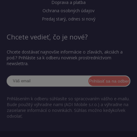
Doprava a platba
Ochrana osobných údajov
Predaj starý, odnes si nový
Chcete vedieť, čo je nové?
Chcete dostávať najnovšie informácie o zľavách, akciách a
pod.? Prihláste sa k odberu noviniek prostredníctvom
newslettra.
Prihlásiť sa na odber
Prihlásením k odberu súhlasíte so spracovaním vášho e-mailu.
Bude použitý výhradne nami (ADI Mobile s.r.o.) a výhradne na
zasielanie informácií o novinkách. Súhlas možno kedykoľvek
odvolať.