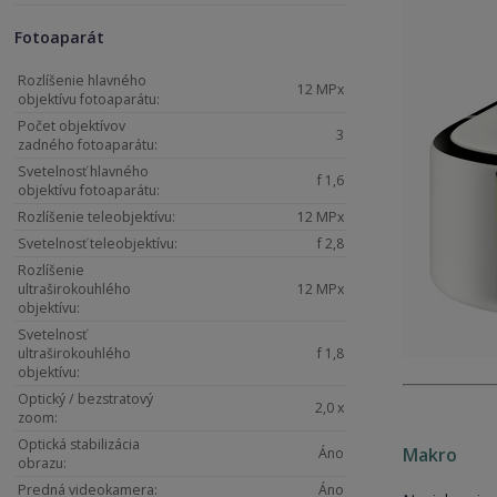
Fotoaparát
Rozlíšenie hlavného
12 MPx
objektívu fotoaparátu:
Počet objektívov
3
zadného fotoaparátu:
Svetelnosť hlavného
f 1,6
objektívu fotoaparátu:
Rozlíšenie teleobjektívu:
12 MPx
Svetelnosť teleobjektívu:
f 2,8
Rozlíšenie
ultraširokouhlého
12 MPx
objektívu:
Svetelnosť
ultraširokouhlého
f 1,8
objektívu:
Optický / bezstratový
2,0 x
zoom:
Optická stabilizácia
Makro
Áno
obrazu:
Predná videokamera:
Áno