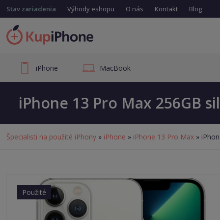
Stav zariadenia
Výhody eshopu
O nás
Kontakt
Blog
iPhone
MacBook
iPhone 13 Pro Max 256GB si
Špecialisti na použité iPhony
»
iPhone
»
iPhone 13 Pro Max
» iPhon
Použité