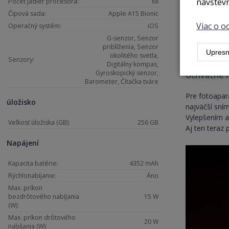
návštevn
Počet jadier procesora:
6x
Čipová sada:
Apple A15 Bionic
Viac o 
Operačný systém:
iOS
G-senzor, Senzor
priblíženia, Senzor
Upresn
okolitého svetla,
Senzory:
Digitálny kompas,
Gyroskopický senzor,
Úchvatné 
Barometer, Čítačka tváre
Pre fotoapar
úložisko
najväčší sní
Vylepšením al
Veľkosť úložiska (GB):
256 GB
Aj ten teraz
Napájení
Kapacita batérie:
4352 mAh
Rýchlonabíjanie:
Áno
Max. príkon
bezdrôtového nabíjania
15 W
(W):
Max. príkon drôtového
20 W
nabíjania (W):