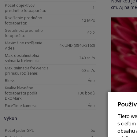
Novinkou je 
Počet objektívov
cm. Aj najme
1
predného fotoaparátu:
Rozlíšenie predného
12 MPx
fotoaparátu:
Svetelnosť predného
f 2,2
fotoparátu:
Maximálne rozlíšenie
4K UHD (3840x2160)
videa:
Max. dosiahnuteľná
240 sn./s
snímacia frekvencia:
Max. snímacia frekvencia
60 sn./s
pri max. rozlíšenie:
Blesk:
Áno
Kvalita hlavného
fotoaparátu podľa
130 bodů
DxOMark:
Použí
FaceTime kamera:
Áno
Tieto we
Výkon
s cieľom
obsahu a
Počet jader GPU
5x