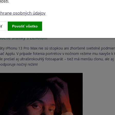
osti.
ochrane osobných údajov
iť
Povoliť všetko
nočné snímky s LiDARom
áty iPhonu 13 Pro Max nie sú stopkou ani zhoršené svetelné podmien
mač Applu. V prípade fotenia portrétov v nočnom režime mu navyše 
e prešiel aj ultraširokouhlý fotoaparát – tiež má menšiu clonu, ale aj
 podporuje nočný režim!