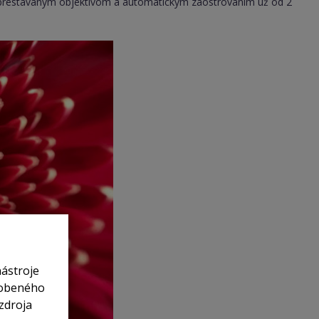
s prestavaným objektívom a automatickým zaostrovaním už od 2
nástroje
sobeného
zdroja