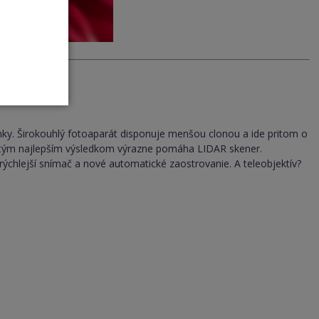
ky. Širokouhlý fotoaparát disponuje menšou clonou a ide pritom o
k tým najlepším výsledkom výrazne pomáha LIDAR skener.
 rýchlejší snímač a nové automatické zaostrovanie. A teleobjektív?