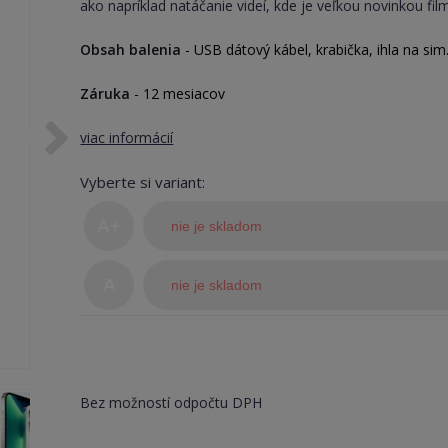
ako napríklad natáčanie videí, kde je veľkou novinkou fil
Obsah balenia
- USB dátový kábel, krabička, ihla na sim
Záruka
- 12 mesiacov
viac informácií
Vyberte si variant:
A+
nie je skladom
(TOP
A
nie je skladom
stav)
Bez možností odpočtu DPH