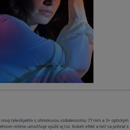
m
l nový teleobjektív s ohniskovou vzdialenosťou 77 mm a 3× optickým
trétnom režime umožňuje využiť aj tzv. Bokeh efekt a tiež sa pohrať s