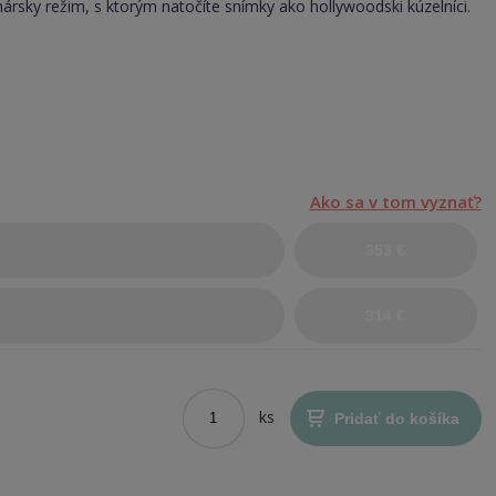
mársky režim, s ktorým natočíte snímky ako hollywoodski kúzelníci.
.
Ako sa v tom vyznať?
353 €
314 €
ks
Pridať do košíka