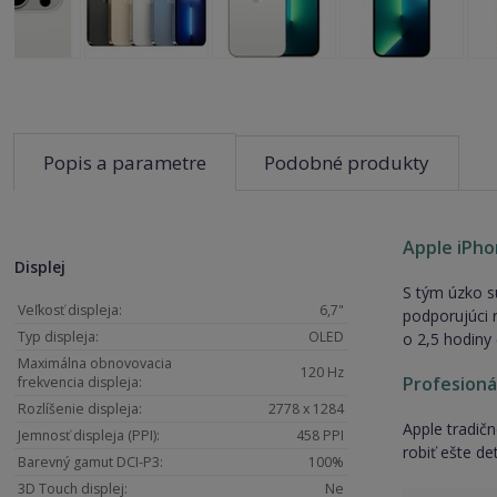
Popis a parametre
Podobné produkty
Apple iPho
Displej
S tým úzko s
Veľkosť displeja:
6,7"
podporujúci 
Typ displeja:
OLED
o 2,5 hodiny
Maximálna obnovovacia
120 Hz
Profesioná
frekvencia displeja:
Rozlíšenie displeja:
2778 x 1284
Apple tradič
Jemnosť displeja (PPI):
458 PPI
robiť ešte de
Barevný gamut DCI-P3:
100%
3D Touch displej:
Ne