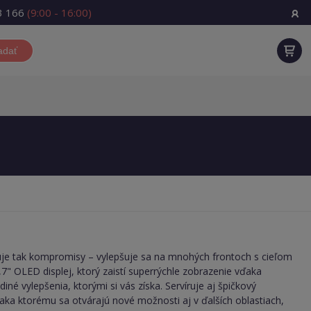
3 166
(9:00 - 16:00)
adať
uje tak kompromisy – vylepšuje sa na mnohých frontoch s cieľom
,7" OLED displej, ktorý zaistí superrýchle zobrazenie vďaka
diné vylepšenia, ktorými si vás získa. Servíruje aj špičkový
ka ktorému sa otvárajú nové možnosti aj v ďalších oblastiach,