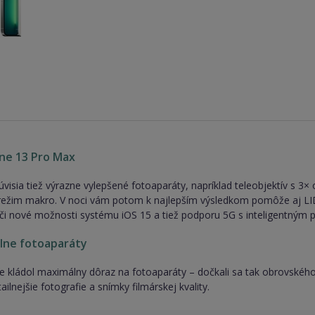
ne 13 Pro Max
úvisia tiež výrazne vylepšené fotoaparáty, napríklad teleobjektív s
režim makro. V noci vám potom k najlepším výsledkom pomôže aj LIDA
 či nové možnosti systému iOS 15 a tiež podporu 5G s inteligentným pr
lne fotoaparáty
ne kládol maximálny dôraz na fotoaparáty – dočkali sa tak obrovské
tailnejšie fotografie a snímky filmárskej kvality.