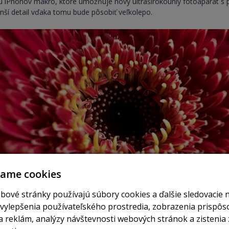
u iPhonov makro, ktoré umožňuje nový ultraširokouhlý fotoaparát 
nší detail vďaka tomu bude pôsobiť veľkolepo.
vame cookies
bové stránky používajú súbory cookies a ďalšie sledovacie 
 vylepšenia používateľského prostredia, zobrazenia prispô
 reklám, analýzy návštevnosti webových stránok a zistenia 