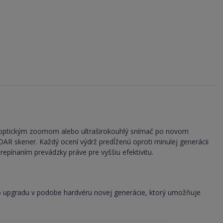
 3× optickým zoomom alebo ultraširokouhlý snímač po novom
R skener. Každý ocení výdrž predĺženú oproti minulej generácii
epínaním prevádzky práve pre vyššiu efektivitu.
ho upgradu v podobe hardvéru novej generácie, ktorý umožňuje