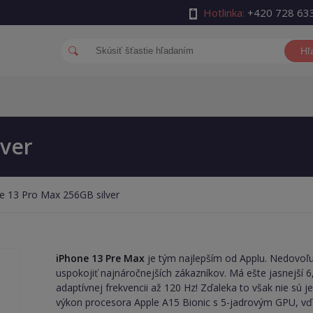
Hotlinka:
+420 728 63
Hľ
lver
e 13 Pro Max 256GB silver
iPhone 13 Pre Max
je tým najlepším od Applu. Nedovoľ
uspokojiť najnáročnejších zákazníkov. Má ešte jasnejší 6
adaptívnej frekvencii až 120 Hz! Zďaleka to však nie sú je
výkon procesora Apple A15 Bionic s 5-jadrovým GPU, vďa