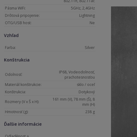
802.11n, 802.11ac
Pásma WiFi:
5GHz, 2,4GHz
Drôtová pripojenie:
Lightning
OTG/USB host:
Ne
Vzhľad
Farba:
Silver
Konštrukcia
IP68, Vodeodolnosť,
Odolnosť:
prachotesnosťou
Materiál konštrukcie:
sklo / oceľ
Konštrukcia:
Dotykový
161 mm (V), 78 mm (Š), 8
Rozmery (V x Š x H):
mm (H)
Hmotnosť (g):
238 g
Ďalšie informácie
Odladěnost a