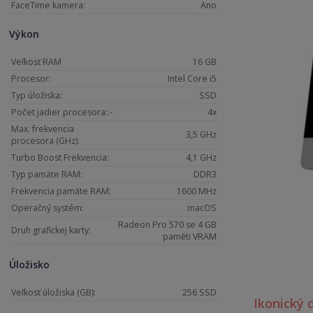
FaceTime kamera:
Ano
Výkon
Veľkosť RAM
16 GB
Procesor:
Intel Core i5
Typ úložiska:
SSD
Počet jadier procesora::-
4x
Max. frekvencia
3,5 GHz
procesora (GHz):
Turbo Boost Frekvencia:
4,1 GHz
Typ pamäte RAM:
DDR3
Frekvencia pamäte RAM:
1600 MHz
Operačný systém:
macOS
Radeon Pro 570 se 4 GB
Druh grafickej karty:
paměti VRAM
Úložisko
Veľkosť úložiska (GB):
256 SSD
Ikonický 