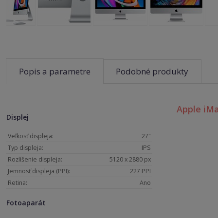
Popis a parametre
Podobné produkty
Apple iMa
Displej
Veľkosť displeja:
27"
Typ displeja:
IPS
Rozlíšenie displeja:
5120 x 2880 px
Jemnosť displeja (PPI):
227 PPI
Retina:
Ano
Fotoaparát