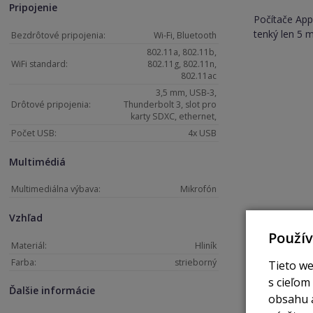
Pripojenie
Počítače App
tenký len 5 
Bezdrôtové pripojenia:
Wi-Fi, Bluetooth
802.11a, 802.11b,
WiFi standard:
802.11g, 802.11n,
802.11ac
3,5 mm, USB-3,
Drôtové pripojenia:
Thunderbolt 3, slot pro
karty SDXC, ethernet,
Počet USB:
4x USB
Multimédiá
Multimediálna výbava:
Mikrofón
Vzhľad
Použí
Materiál:
Hliník
Farba:
strieborný
Tieto we
s cieľom
Ďalšie informácie
obsahu a