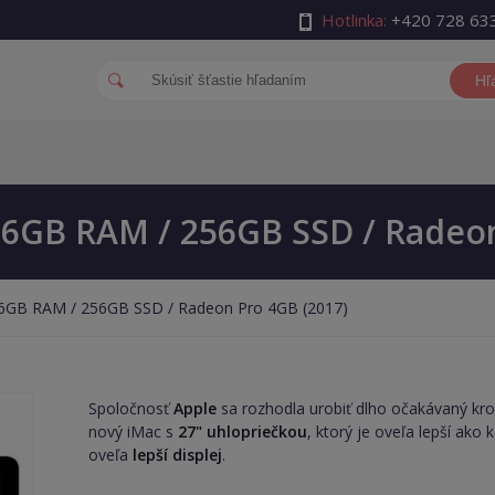
Hotlinka:
+420 728 63
Hľ
 16GB RAM / 256GB SSD / Radeo
 16GB RAM / 256GB SSD / Radeon Pro 4GB (2017)
Spoločnosť
Apple
sa rozhodla urobiť dlho očakávaný kr
nový iMac s
27" uhlopriečkou
, ktorý je oveľa lepší ako
oveľa
lepší displej
.