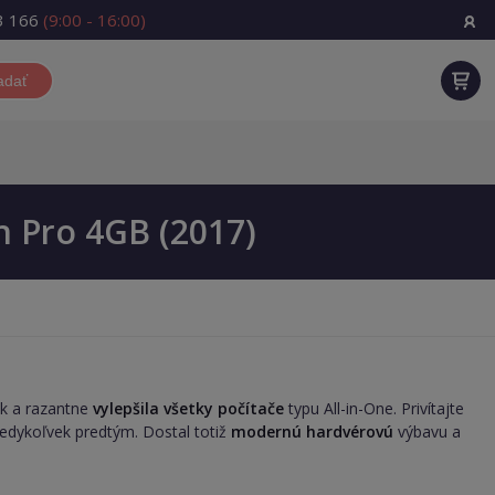
3 166
(9:00 - 16:00)
adať
n Pro 4GB (2017)
ok a razantne
vylepšila všetky počítače
typu All-in-One. Privítajte
 kedykoľvek predtým. Dostal totiž
modernú hardvérovú
výbavu a