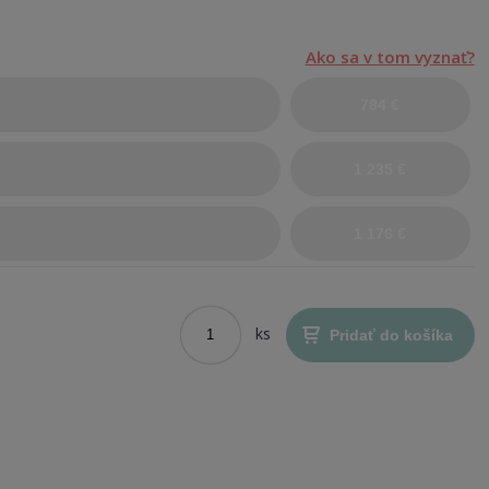
Ako sa v tom vyznať?
784 €
1 235 €
1 176 €
ks
Pridať do košíka