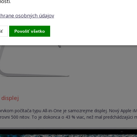
osti.
ochrane osobných údajov
iť
Povoliť všetko
 displej
rvkom počítača typu All-in-One je samozrejme displej. Nový Apple i
rovni 500 nitov. To je dokonca o 43 % viac, než mal predchádzajúci 