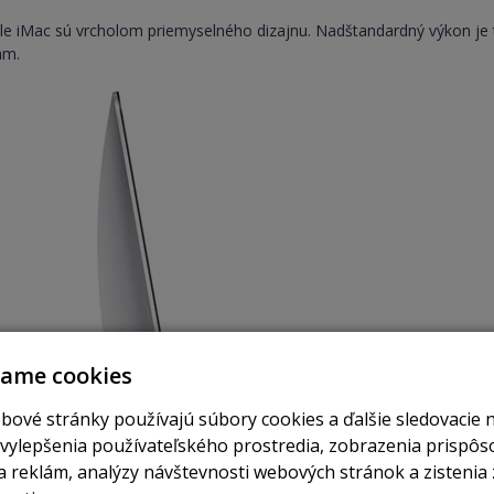
le iMac sú vrcholom priemyselného dizajnu. Nadštandardný výkon je to
mm.
vame cookies
bové stránky používajú súbory cookies a ďalšie sledovacie 
 vylepšenia používateľského prostredia, zobrazenia prispô
 reklám, analýzy návštevnosti webových stránok a zistenia 