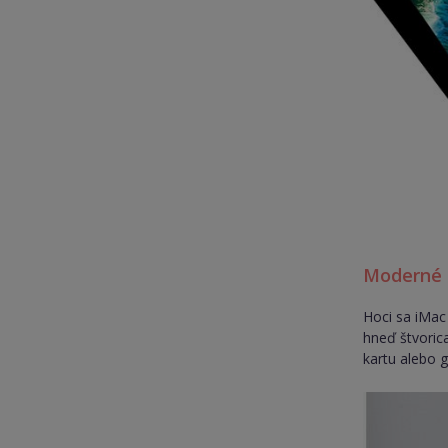
Moderné 
Hoci sa iMac
hneď štvoric
kartu alebo g