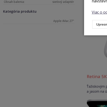
návštevn
Obsah balenia:
sieťový adaptér
Kategória produktu
Viac o 
Apple iMac 27"
Upresn
Retina 5K
Ťažiskovým p
a jasom na ú