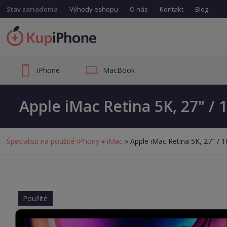
Stav zariadenia
Výhody eshopu
O nás
Kontakt
Blog
iPhone
MacBook
Apple iMac Retina 5K, 27" /
Špecialisti na použité iPhony
»
iMac
» Apple iMac Retina 5K, 27" /
Použité