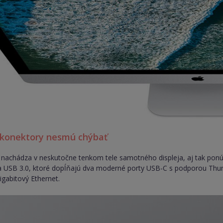
konektory nesmú chýbať
 nachádza v neskutočne tenkom tele samotného displeja, aj tak ponú
a USB 3.0, ktoré dopĺňajú dva moderné porty USB-C s podporou Thunder
igabitový Ethernet.