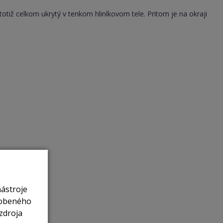
tiž celkom ukrytý v tenkom hliníkovom tele. Pritom je na okraji
nástroje
sobeného
zdroja