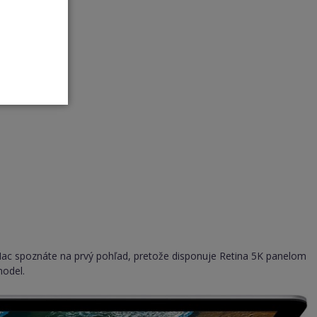
Mac spoznáte na prvý pohľad, pretože disponuje Retina 5K panelom
model.