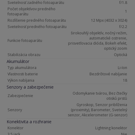
Svetelnosť zadného fotoaparátu
f/1.8
Počet objektívov predného
1
fotoaparátu
Rozlíšenie predného fotoaparátu
12 Mpx (4032 x 3024)
Svetelnosť predného fotoaparátu
f/2.2
širokouhlý objektív, nočný režim,
automatické ostrenie,
Funkcie fotoaparátu
prisvetľovacia dióda, Bokeh efekt,
optický zoom
Stabilizácia obrazu
Optická
Akumulátor
Typ akumulátora
Li-Ion
Vlastnosti baterie
Bezdrôtové nabíjanie
Výkon nabíjania
18
Senzory a zabezpečenie
Odomykanie tvárou, Bez čtečky
Zabezpečenie
otisků prstů
Gyroskop, Senzor priblíženia
Senzory
(proximity), Barometer, Svetelný
senzor, Akcelerometer (G-senzor)
Konektivita a rozhranie
Konektor
Lightning konektor
3,5 jack
Nie