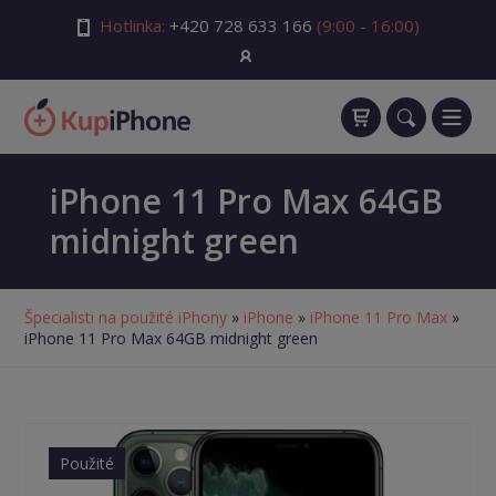
Hotlinka:
+420 728 633 166
(9:00 - 16:00)
iPhone 11 Pro Max 64GB
midnight green
Špecialisti na použité iPhony
»
iPhone
»
iPhone 11 Pro Max
»
iPhone 11 Pro Max 64GB midnight green
Použité