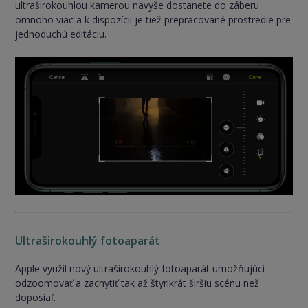
ultraširokouhlou kamerou navyše dostanete do záberu
omnoho viac a k dispozícii je tiež prepracované prostredie pre
jednoduchú editáciu.
Ultraširokouhlý fotoaparát
Apple využil nový ultraširokouhlý fotoaparát umožňujúci
odzoomovať a zachytiť tak až štyrikrát širšiu scénu než
doposiaľ.