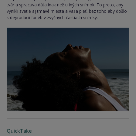
tvár a spracúva dáta inak než u iných snímok. To preto, aby
vynikli svetlé aj tmavé miesta a vaša pleť, bez toho aby došlo
k degradácii farieb v zvyšných častiach snímky.
QuickTake