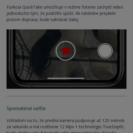
Funkcia QuickTake umožňuje v režime fotenie zachytiť video
jednoducho tým, že podržíte spúšť. Ak následne prejdete
prstom doprava, bude nahrávať ďalej.
Spomalené selfie
Vzhľadom na to, že predná kamera podporuje až 120 snímok
za sekundu a má rozlíšenie 12 Mpx + technológiu TrueDepth,
budú všetky vaše fotografie ešte impozantnejšie. Navyše