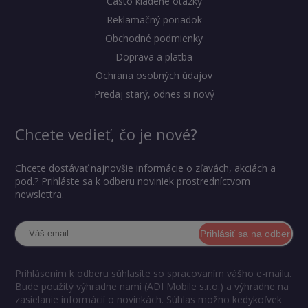
Často kladené otázky
Reklamačný poriadok
Obchodné podmienky
Doprava a platba
Ochrana osobných údajov
Predaj starý, odnes si nový
Chcete vedieť, čo je nové?
Chcete dostávať najnovšie informácie o zľavách, akciách a
pod.? Prihláste sa k odberu noviniek prostredníctvom
newslettra.
Prihlásiť sa na odber
Prihlásením k odberu súhlasíte so spracovaním vášho e-mailu.
Bude použitý výhradne nami (ADI Mobile s.r.o.) a výhradne na
zasielanie informácií o novinkách. Súhlas možno kedykoľvek