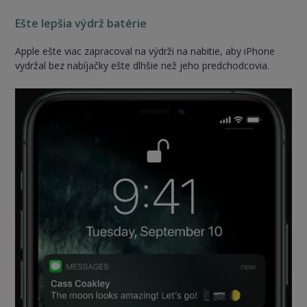
Ešte lepšia výdrž batérie
Apple ešte viac zapracoval na výdrži na nabitie, aby iPhone
vydržal bez nabíjačky ešte dlhšie než jeho predchodcovia.