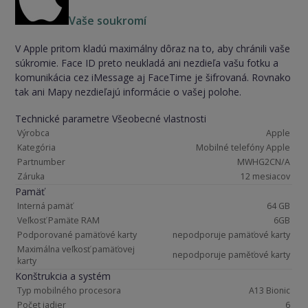
Vaše soukromí
V Apple pritom kladú maximálny dôraz na to, aby chránili vaše
súkromie. Face ID preto neukladá ani nezdieľa vašu fotku a
komunikácia cez iMessage aj FaceTime je šifrovaná. Rovnako
tak ani Mapy nezdieľajú informácie o vašej polohe.
Technické parametre Všeobecné vlastnosti
Výrobca
Apple
Kategória
Mobilné telefóny Apple
Partnumber
MWHG2CN/A
Záruka
12 mesiacov
Pamäť
Interná pamäť
64 GB
Veľkosť Pamäte RAM
6GB
Podporované pamäťové karty
nepodporuje pamäťové karty
Maximálna veľkosť pamäťovej
nepodporuje paměťové karty
karty
Konštrukcia a systém
Typ mobilného procesora
A13 Bionic
Počet jadier
6