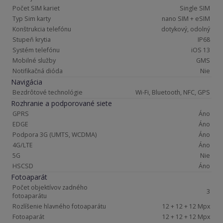
Počet SIM kariet
Single SIM
Typ Sim karty
nano SIM + eSIM
Konštrukcia telefónu
dotykový, odolný
Stupeň krytia
IP68
Systém telefónu
iOS 13
Mobilné služby
GMS
Notifikačná dióda
Nie
Navigácia
Bezdrôtové technológie
Wi-Fi, Bluetooth, NFC, GPS
Rozhranie a podporované siete
GPRS
Áno
EDGE
Áno
Podpora 3G (UMTS, WCDMA)
Áno
4G/LTE
Áno
5G
Nie
HSCSD
Áno
Fotoaparát
Počet objektívov zadného
3
fotoaparátu
Rozlíšenie hlavného fotoaparátu
12 + 12 + 12 Mpx
Fotoaparát
12 + 12 + 12 Mpx