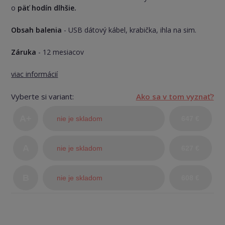
o
päť hodín dlhšie.
Obsah balenia
- USB dátový kábel, krabička, ihla na sim.
Záruka
- 12 mesiacov
viac informácií
Vyberte si variant:
Ako sa v tom vyznať?
A+
nie je skladom
647 €
(TOP
A
nie je skladom
627 €
stav)
B
nie je skladom
608 €