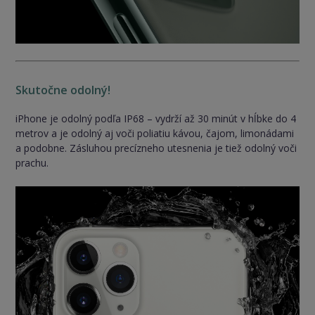
Skutočne odolný!
iPhone je odolný podľa IP68 – vydrží až 30 minút v hĺbke do 4
metrov a je odolný aj voči poliatiu kávou, čajom, limonádami
a podobne. Zásluhou precízneho utesnenia je tiež odolný voči
prachu.