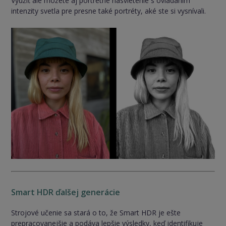
Využiť ale môžete aj portrétne nasvietenie s ovládaním
intenzity svetla pre presne také portréty, aké ste si vysnívali.
Smart HDR ďalšej generácie
Strojové učenie sa stará o to, že Smart HDR je ešte
prepracovanejšie a podáva lepšie výsledky, keď identifikuje