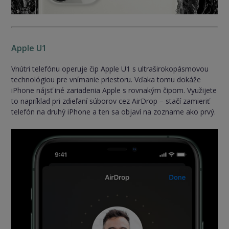
Apple U1
Vnútri telefónu operuje čip Apple U1 s ultraširokopásmovou
technológiou pre vnímanie priestoru. Vďaka tomu dokáže
iPhone nájsť iné zariadenia Apple s rovnakým čipom. Využijete
to napríklad pri zdieľaní súborov cez AirDrop – stačí zamieriť
telefón na druhý iPhone a ten sa objaví na zozname ako prvý.