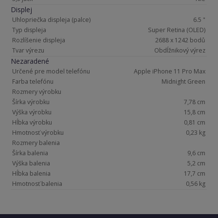
Displej
Uhlopriečka displeja (palce)
6.5 "
Typ displeja
Super Retina (OLED)
Rozlíšenie displeja
2688 x 1242 bodů
Tvar výrezu
Obdĺžnikový výrez
Nezaradené
Určené pre model telefónu
Apple iPhone 11 Pro Max
Farba telefónu
Midnight Green
Rozmery výrobku
Šírka výrobku
7,78 cm
Výška výrobku
15,8 cm
Hĺbka výrobku
0,81 cm
Hmotnosť výrobku
0,23 kg
Rozmery balenia
Šírka balenia
9,6 cm
Výška balenia
5,2 cm
Hĺbka balenia
17,7 cm
Hmotnosť balenia
0,56 kg