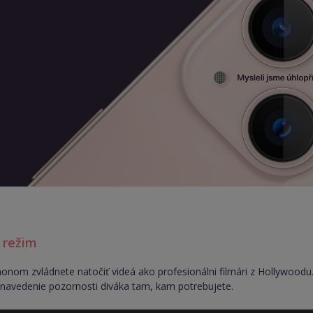
 režim
honom zvládnete natočiť videá ako profesionálni filmári z Hollywoodu
 navedenie pozornosti diváka tam, kam potrebujete.