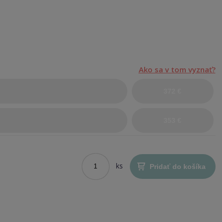
.
Ako sa v tom vyznať?
372 €
353 €
ks
Pridať do košíka