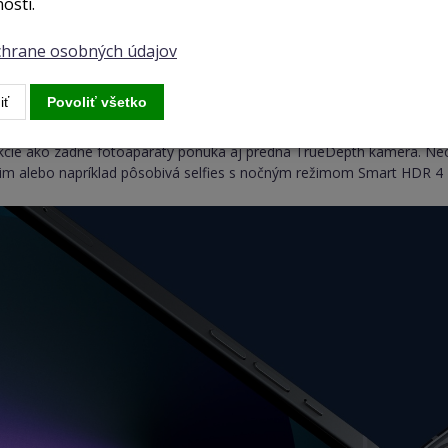
osti.
ochrane osobných údajov
iť
Povoliť všetko
h kamera
kcie ako zadné fotoaparáty ponúka aj predná TrueDepth kamera. Nechý
žim alebo napríklad pôsobivá selfies s nočným režimom Smart HDR 4