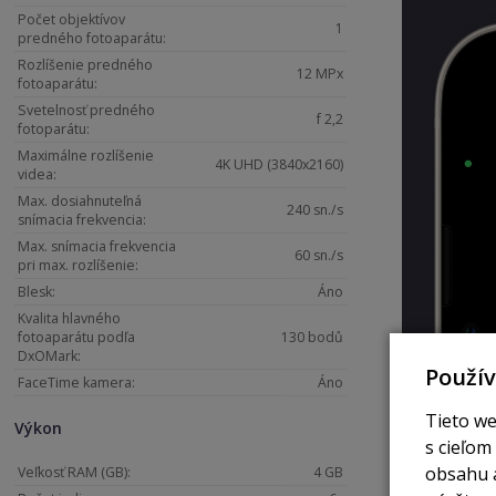
Počet objektívov
1
predného fotoaparátu:
Rozlíšenie predného
12 MPx
fotoaparátu:
Svetelnosť predného
f 2,2
fotoparátu:
Maximálne rozlíšenie
4K UHD (3840x2160)
videa:
Max. dosiahnuteľná
240 sn./s
snímacia frekvencia:
Max. snímacia frekvencia
60 sn./s
pri max. rozlíšenie:
Blesk:
Áno
Kvalita hlavného
fotoaparátu podľa
130 bodů
DxOMark:
Použí
FaceTime kamera:
Áno
Tieto we
Výkon
s cieľom
obsahu a
Veľkosť RAM (GB):
4 GB