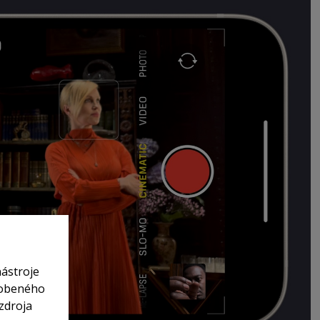
nástroje
sobeného
zdroja