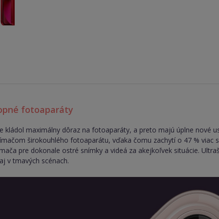
opné fotoaparáty
ne kládol maximálny dôraz na fotoaparáty, a preto majú úplne nové us
ímačom širokouhlého fotoaparátu, vďaka čomu zachytí o 47 % viac svetl
ača pre dokonale ostré snímky a videá za akejkoľvek situácie. Ultraš
 aj v tmavých scénach.