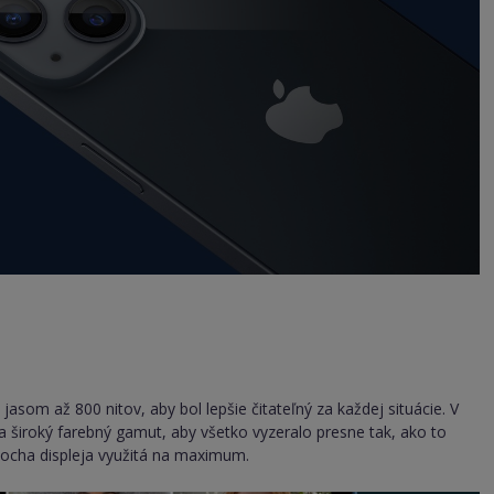
asom až 800 nitov, aby bol lepšie čitateľný za každej situácie. V
ša široký farebný gamut, aby všetko vyzeralo presne tak, ako to
locha displeja využitá na maximum.