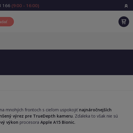
3 166
(9:00 - 16:00)
adať
 na mnohých frontoch s cieľom uspokojiť
najnáročnejších
nšený výrez pre TrueDepth kameru
. Zďaleka to však nie sú
ový výkon
procesora
Apple A15 Bionic.