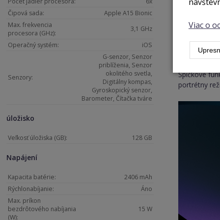
návštevn
Počet jadier procesora:
6x
Čipová sada:
Apple A15 Bionic
Viac o 
Max. frekvencia
3,1 GHz
procesora (GHz):
Operačný systém:
iOS
Upresn
TrueDept
G-senzor, Senzor
priblíženia, Senzor
okolitého svetla,
Špičkové fun
Senzory:
Digitálny kompas,
portrétny re
Gyroskopický senzor,
Barometer, Čítačka tváre
úložisko
Veľkosť úložiska (GB):
128 GB
Napájení
Kapacita batérie:
2406 mAh
Rýchlonabíjanie:
Áno
Max. príkon
bezdrôtového nabíjania
15 W
(W):