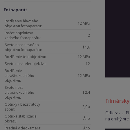
Fotoaparát
Rozlíšenie hlavného
12 MPx
objektívu fotoaparátu:
Počet objektívov
2
zadného fotoaparátu:
Svetelnosť hlavného
f 1,6
objektívu fotoaparátu:
Rozlíšenie teleobjektívu:
12 MPx
Svetelnosť teleobjektívu:
f 2
Rozlíšenie
ultraširokouhlého
12 MPx
objektívu:
Svetelnosť
ultraširokouhlého
f 2,4
objektívu:
Filmársky
Optický / bezstratový
2,0 x
zoom:
Odteraz s iP
Optická stabilizácia
Áno
na druhý pre
obrazu:
Predná videokamera:
Áno