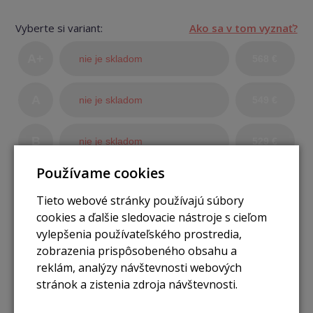
Vyberte si variant:
Ako sa v tom vyznať?
A+
nie je skladom
568 €
(TOP
A
nie je skladom
549 €
stav)
B
nie je skladom
529 €
Používame cookies
Tieto webové stránky používajú súbory
cookies a ďalšie sledovacie nástroje s cieľom
Bez možností odpočtu DPH
vylepšenia používateľského prostredia,
zobrazenia prispôsobeného obsahu a
ks
Pridať do košíka
reklám, analýzy návštevnosti webových
stránok a zistenia zdroja návštevnosti.