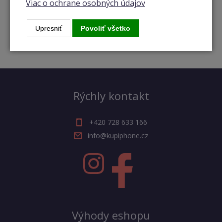
Viac o ochrane osobných údajov
Popis a parametre
Podobné produkty
Upresniť
Povoliť všetko
Rýchly kontakt
+420 728 633 166
info@kupiphone.cz
Výhody eshopu