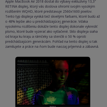
Apple MacBook Air 2018 dostal do výbavy exkluzívny 13,3"
RETINA displej, ktorý vás doslova ohromí svojím vysokým
rozlíšením WQHD, ktoré predstavuje 2560x1600 pixelov.
Tento typ displeja vyniká tiež skvelými farbami, ktoré budú až
o 48% lepšie ako u predchádzajúcej generácie. Vďaka
vysokému rozlíšeniu dokáže tento displej dokonale vykresliť
písmo, ktoré bude vyzerať ako vytlačené. Sklo displeja siaha
od kraja ku kraju a rámčeky sa stenčili o 50 % oproti
predchádzajúcim generáciám. Pohľad na tento displej si tak
zamilujete a práce na ňom bude naozaj príjemná a zábavná.