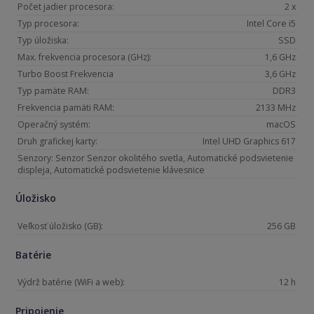
Počet jadier procesora:
2 x
Typ procesora:
Intel Core i5
Typ úložiska:
SSD
Max. frekvencia procesora (GHz):
1,6 GHz
Turbo Boost Frekvencia
3,6 GHz
Typ pamäte RAM:
DDR3
Frekvencia pamäti RAM:
2133 MHz
Operačný systém:
macOS
Druh grafickej karty:
Intel UHD Graphics 617
Senzory: Senzor Senzor okolitého svetla, Automatické podsvietenie
displeja, Automatické podsvietenie klávesnice
Úložisko
Veľkosť úložisko (GB):
256 GB
Batérie
Výdrž batérie (WiFi a web):
12 h
Pripojenie