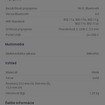
Bezdrôtové pripojenia:
Wi-Fi, Bluetooth
Verzia Bluetooth:
4.0
802.11a, 802.11b, 802.11g,
WiFi štandard:
802.11n, 802.11ac
Drôtová pripojenia:
Thunderbolt 3, USB-C, 3,5 mm
Počet USB:
2x USB-C
Multimédiá
Multimediálna výbava:
Mikrofón
Vzhľad
Materiál:
Hliník
Farva:
Gold
Rozmery 212 mm (V), 304 mm (Š),
15,0 mm (H)
Hmotnosť (kg):
1,25 kg
Ďalšie informácie