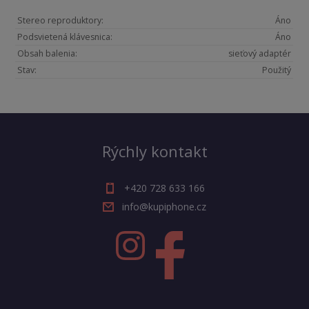
Stereo reproduktory:
Áno
Podsvietená klávesnica:
Áno
Obsah balenia:
sieťový adaptér
Stav:
Použitý
Rýchly kontakt
+420 728 633 166
info@kupiphone.cz