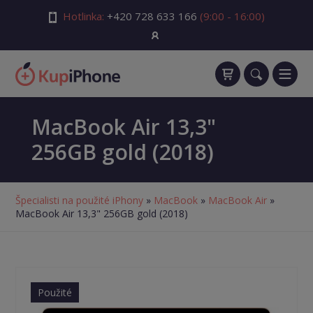
Hotlinka:
+420 728 633 166
(9:00 - 16:00)
MacBook Air 13,3"
256GB gold (2018)
Špecialisti na použité iPhony
»
MacBook
»
MacBook Air
»
MacBook Air 13,3" 256GB gold (2018)
Použité