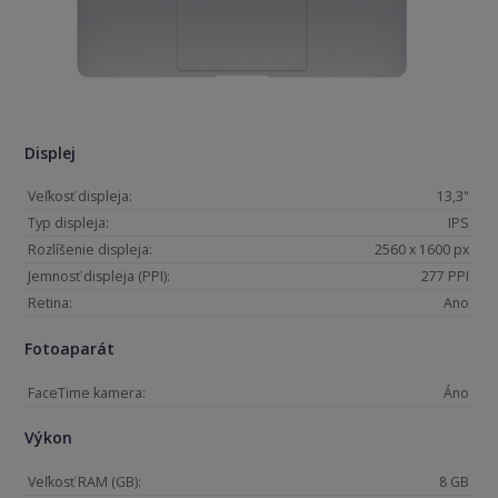
Displej
Veľkosť displeja:
13,3"
Typ displeja:
IPS
Rozlíšenie displeja:
2560 x 1600 px
Jemnosť displeja (PPI):
277 PPI
Retina:
Ano
Fotoaparát
FaceTime kamera:
Áno
Výkon
Veľkosť RAM (GB):
8 GB