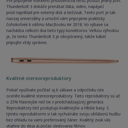
Pre pripojenie všetkého príslušenstva teraz poslúži jediný port.
Thunderbolt 3 dokáže prenášať dáta, video, napájací
prúd napríklad pre externý disk a tiežzvuk. Tento port je tak
naozaj univerzálny a umožní vám pripojenie prakticky
čohokoľvek k vášmu MacBooku Air 2018. Vo výbave sa
nachádza celkom dva tieto typy konektorov. Veľkou výhodou
je, že tento Thunderbolt 3 je obojstranný, takže kábel
pripojíte vždy správne.
Kvalitné stereoreproduktory
Pokiaľ využívate počítač aj k zábave a odpočinku iste
oceníte kvalitné stereoreproduktory. Tieto reproduktory sú až
o 25% hlasnejšie než tie v predchádzajúcej generácii.
Reproduktory tiež poskytujú kvalitnejšie a hlbšie basy. S
týmito reproduktormi si tak vychutnáte svoju obľúbenú hudbu
bez ohľadu na vami preferovaný žáner. Kvalitný zvuk vás
vtiahne do deja aj počas sledovania filmov.