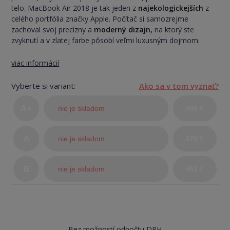
telo. MacBook Air 2018 je tak jeden z
najekologickejších
z
celého portfólia značky Apple. Počítač si samozrejme
zachoval svoj precízny a
moderný dizajn,
na ktorý ste
zvyknutí a v zlatej farbe pôsobí veľmi luxusným dojmom.
viac informácií
Vyberte si variant:
Ako sa v tom vyznať?
A+
nie je skladom
490 €
(TOP
A
nie je skladom
470 €
stav)
B
nie je skladom
451 €
Bez možností odpočtu DPH