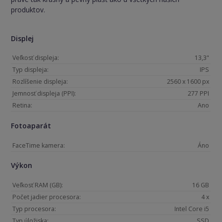
produktov.
Displej
Veľkosť displeja:
13,3"
Typ displeja:
IPS
Rozlíšenie displeja:
2560 x 1600 px
Jemnosť displeja (PPI):
277 PPI
Retina:
Ano
Fotoaparát
FaceTime kamera:
Áno
Výkon
Veľkosť RAM (GB):
16 GB
Počet jadier procesora:
4 x
Typ procesora:
Intel Core i5
Typ úložiska:
SSD