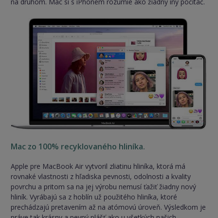
na druhom. Mac si s iPhonem rozumie ako žiadny iný počítač.
Mac zo 100% recyklovaného hliníka.
Apple pre MacBook Air vytvoril zliatinu hliníka, ktorá má
rovnaké vlastnosti z hľadiska pevnosti, odolnosti a kvality
povrchu a pritom sa na jej výrobu nemusí ťažiť žiadny nový
hliník. Vyrábajú sa z hoblín už použitého hliníka, ktoré
prechádzajú pretavením až na atómovú úroveň. Výsledkom je
práve tak krásny a pevný plášť ako u všetkých našich