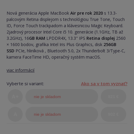
Nová generácia Apple MacBook
Air pre rok 2020
s 13.3-
palcovým Retina displejom s technológiou True Tone, Touch
ID, Force Touch trackpadom a klávesnicou Magic Keyboard.
2jadrový procesor Intel Core i5 10. generácie (1.1GHz, TB až
3.2GHz), 16
GB RAM
LPDDR4X, 13.3" IPS
Retina displej
2560
× 1600 bodov, grafika Intel Iris Plus Graphics, disk
256GB
SSD
PCIe, hliníková , Bluetooth 5.0, 2x Thunderbolt 3/Type-C,
kamera FaceTime HD, operačný systém macOS.
viac informácií
Vyberte si variant:
Ako sa v tom vyznať?
A+
nie je skladom
921 €
(TOP
A
nie je skladom
902 €
stav)