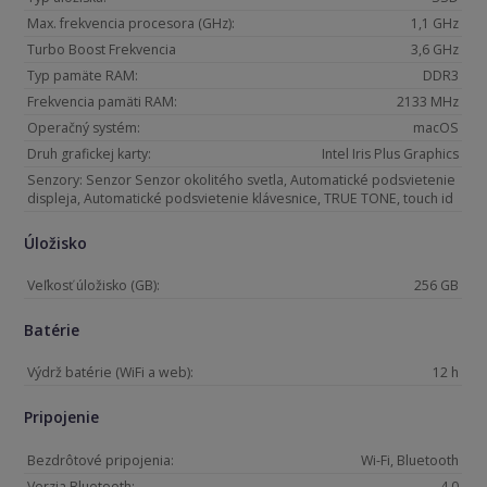
Max. frekvencia procesora (GHz):
1,1 GHz
Turbo Boost Frekvencia
3,6 GHz
Typ pamäte RAM:
DDR3
Frekvencia pamäti RAM:
2133 MHz
Operačný systém:
macOS
Druh grafickej karty:
Intel Iris Plus Graphics
Senzory: Senzor Senzor okolitého svetla, Automatické podsvietenie
displeja, Automatické podsvietenie klávesnice, TRUE TONE, touch id
Úložisko
Veľkosť úložisko (GB):
256 GB
Batérie
Výdrž batérie (WiFi a web):
12 h
Pripojenie
Bezdrôtové pripojenia:
Wi-Fi, Bluetooth
Verzia Bluetooth:
4.0