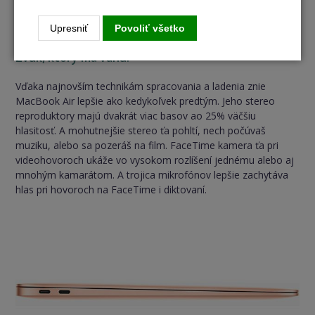
informácie v bezpečí. A vďaka šifrovaniu za behu sa všetky
Upresniť
Povoliť všetko
dáta na SSD automaticky ukladajú plne zašifrované.
Zvuk, ktorý má váhu.
Vďaka najnovším technikám spracovania a ladenia znie
MacBook Air lepšie ako kedykoľvek predtým. Jeho stereo
reproduktory majú dvakrát viac basov ao 25% väčšiu
hlasitosť. A mohutnejšie stereo ťa pohltí, nech počúvaš
muziku, alebo sa pozeráš na film. FaceTime kamera ťa pri
videohovoroch ukáže vo vysokom rozlíšení jednému alebo aj
mnohým kamarátom. A trojica mikrofónov lepšie zachytáva
hlas pri hovoroch na FaceTime i diktovaní.