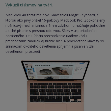
Vykúzli ti úsmev na tvári.
MacBook Air teraz má novú klávesnicu Magic Keyboard, s
ktorou ako prvý prišiel 16-palcový MacBook Pro. Zdokonalený
nožnicový mechanizmus s 1mm zdvihom umožňuje pohodlné
a tiché písanie s presnou odozvou. Šípky v usporiadaní do
obráteného T ti uľahčia prechádzanie riadkov kódu,
prechádzanie tabuliek aj hranie hier. A podsvietené klávesy so
snímačom okolitého osvetlenia spríjemnia písanie v zle
osvetlenom prostredí.