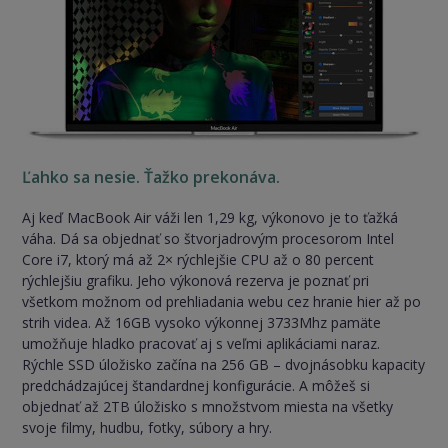
Ľahko sa nesie. Ťažko prekonáva.
Aj keď MacBook Air váži len 1,29 kg, výkonovo je to ťažká
váha. Dá sa objednať so štvorjadrovým procesorom Intel
Core i7, ktorý má až 2× rýchlejšie CPU až o 80 percent
rýchlejšiu grafiku. Jeho výkonová rezerva je poznať pri
všetkom možnom od prehliadania webu cez hranie hier až po
strih videa. Až 16GB vysoko výkonnej 3733Mhz pamäte
umožňuje hladko pracovať aj s veľmi aplikáciami naraz.
Rýchle SSD úložisko začína na 256 GB – dvojnásobku kapacity
predchádzajúcej štandardnej konfigurácie. A môžeš si
objednať až 2TB úložisko s množstvom miesta na všetky
svoje filmy, hudbu, fotky, súbory a hry.