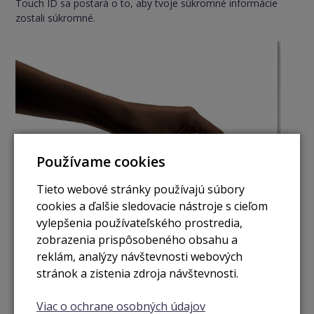
Touch ID sa postará o to, aby tvoje súkromné informácie
zostali súkromné.
Používame cookies
Tieto webové stránky používajú súbory
cookies a ďalšie sledovacie nástroje s cieľom
vylepšenia používateľského prostredia,
Čip Apple T2 Security​.
zobrazenia prispôsobeného obsahu a
MacBook Air má Apple T2 Security – druhú generáciu
reklám, analýzy návštevnosti webových
špeciálneho čipu, ktorý Apple vyvinul, aby bol MacBook Air
stránok a zistenia zdroja návštevnosti.
ešte bezpečnejší. Takže keď Mac pomocou Touch ID
odomkneš, potvrdíš svoju totožnosť pri otváraní dokumentu
Viac o ochrane osobných údajov
alebo zaplatíš obchodníkovi na webe, zostanú tvoje