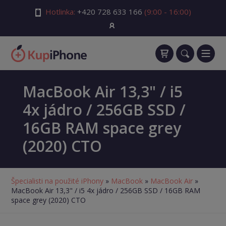
Hotlinka:
+420 728 633 166
(9:00 - 16:00)
MacBook Air 13,3" / i5
4x jádro / 256GB SSD /
16GB RAM space grey
(2020) CTO
Špecialisti na použité iPhony
»
MacBook
»
MacBook Air
»
MacBook Air 13,3" / i5 4x jádro / 256GB SSD / 16GB RAM
space grey (2020) CTO