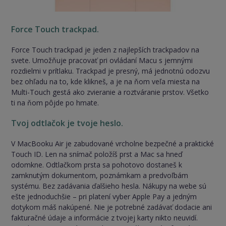
Force Touch trackpad​.
Force Touch trackpad je jeden z najlepších trackpadov na
svete. Umožňuje pracovať pri ovládaní Macu s jemnými
rozdielmi v prítlaku. Trackpad je presný, má jednotnú odozvu
bez ohľadu na to, kde klikneš, a je na ňom veľa miesta na
Multi-Touch gestá ako zvieranie a roztváranie prstov. Všetko
ti na ňom pôjde po hmate.
Tvoj odtlačok je tvoje heslo.
V MacBooku Air je zabudované vrcholne bezpečné a praktické
Touch ID. Len na snímač položíš prst a Mac sa hneď
odomkne. Odtlačkom prsta sa pohotovo dostaneš k
zamknutým dokumentom, poznámkam a predvoľbám
systému. Bez zadávania ďalšieho hesla. Nákupy na webe sú
ešte jednoduchšie – pri platení vyber Apple Pay a jedným
dotykom máš nakúpené. Nie je potrebné zadávať dodacie ani
fakturačné údaje a informácie z tvojej karty nikto neuvidí.