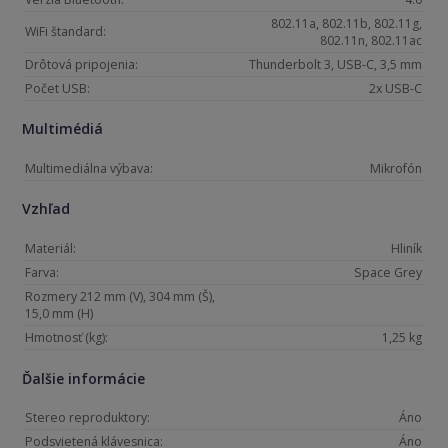
802.11a, 802.11b, 802.11g,
WiFi štandard:
802.11n, 802.11ac
Drôtová pripojenia:
Thunderbolt 3, USB-C, 3,5 mm
Počet USB:
2x USB-C
Multimédiá
Multimediálna výbava:
Mikrofón
Vzhľad
Materiál:
Hliník
Farva:
Space Grey
Rozmery 212 mm (V), 304 mm (Š),
15,0 mm (H)
Hmotnosť (kg):
1,25 kg
Ďalšie informácie
Stereo reproduktory:
Áno
Podsvietená klávesnica:
Áno