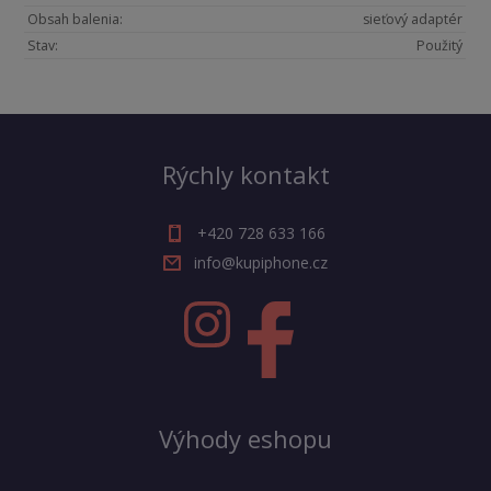
Obsah balenia:
sieťový adaptér
Stav:
Použitý
Rýchly kontakt
+420 728 633 166
info@kupiphone.cz
Výhody eshopu