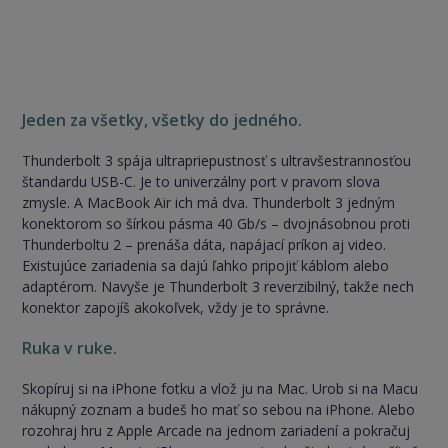
Jeden za všetky, všetky do jedného.
Thunderbolt 3 spája ultrapriepustnosť s ultravšestrannosťou
štandardu USB-C. Je to univerzálny port v pravom slova
zmysle. A MacBook Air ich má dva. Thunderbolt 3 jedným
konektorom so šírkou pásma 40 Gb/s – dvojnásobnou proti
Thunderboltu 2 – prenáša dáta, napájací príkon aj video.
Existujúce zariadenia sa dajú ľahko pripojiť káblom alebo
adaptérom. Navyše je Thunderbolt 3 reverzibilný, takže nech
konektor zapojíš akokoľvek, vždy je to správne.
Ruka v ruke.
Skopíruj si na iPhone fotku a vlož ju na Mac. Urob si na Macu
nákupný zoznam a budeš ho mať so sebou na iPhone. Alebo
rozohraj hru z Apple Arcade na jednom zariadení a pokračuj