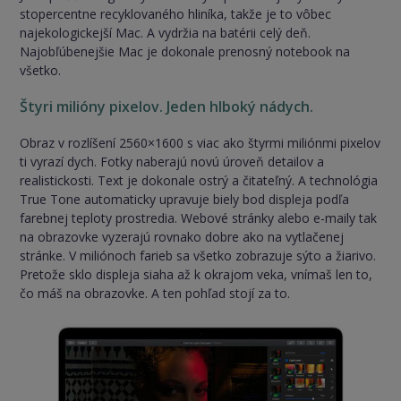
stopercentne recyklovaného hliníka, takže je to vôbec
najekologickejší Mac. A vydržia na batérii celý deň.
Najobľúbenejšie Mac je dokonale prenosný notebook na
všetko.
Štyri milióny pixelov. Jeden hlboký nádych.
Obraz v rozlíšení 2560×1600 s viac ako štyrmi miliónmi pixelov
ti vyrazí dych. Fotky naberajú novú úroveň detailov a
realistickosti. Text je dokonale ostrý a čitateľný. A technológia
True Tone automaticky upravuje biely bod displeja podľa
farebnej teploty prostredia. Webové stránky alebo e-maily tak
na obrazovke vyzerajú rovnako dobre ako na vytlačenej
stránke. V miliónoch farieb sa všetko zobrazuje sýto a žiarivo.
Pretože sklo displeja siaha až k okrajom veka, vnímaš len to,
čo máš na obrazovke. A ten pohľad stojí za to.