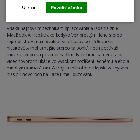
dáta na SSD automaticky ukladajú plne zašifrované.
Upresniť
Povoliť všetko
Zvuk, ktorý má váhu.
Vďaka najnovším technikám spracovania a ladenia znie
MacBook Air lepšie ako kedykoľvek predtým. Jeho stereo
reproduktory majú dvakrát viac basov ao 25% väčšiu
hlasitosť. A mohutnejšie stereo ťa pohltí, nech počúvaš
muziku, alebo sa pozeráš na film. FaceTime kamera ťa pri
videohovoroch ukáže vo vysokom rozlíšení jednému alebo aj
mnohým kamarátom. A trojica mikrofónov lepšie zachytáva
hlas pri hovoroch na FaceTime i diktovaní.