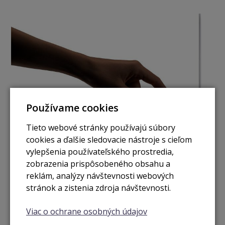
Používame cookies
Tieto webové stránky používajú súbory
cookies a ďalšie sledovacie nástroje s cieľom
Čip Apple T2 Security​.
vylepšenia používateľského prostredia,
zobrazenia prispôsobeného obsahu a
MacBook Air má Apple T2 Security – druhú generáciu
reklám, analýzy návštevnosti webových
špeciálneho čipu, ktorý Apple vyvinul, aby bol MacBook Air
stránok a zistenia zdroja návštevnosti.
ešte bezpečnejší. Takže keď Mac pomocou Touch ID
odomkneš, potvrdíš svoju totožnosť pri otváraní dokumentu
alebo zaplatíš obchodníkovi na webe, zostanú tvoje
Viac o ochrane osobných údajov
informácie v bezpečí. A vďaka šifrovaniu za behu sa všetky