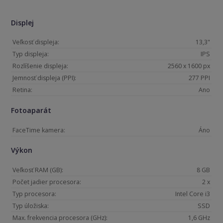
Displej
Veľkosť displeja:
13,3"
Typ displeja:
IPS
Rozlíšenie displeja:
2560 x 1600 px
Jemnosť displeja (PPI):
277 PPI
Retina:
Ano
Fotoaparát
FaceTime kamera:
Áno
Výkon
Veľkosť RAM (GB):
8 GB
Počet jadier procesora:
2 x
Typ procesora:
Intel Core i3
Typ úložiska:
SSD
Max. frekvencia procesora (GHz):
1,6 GHz