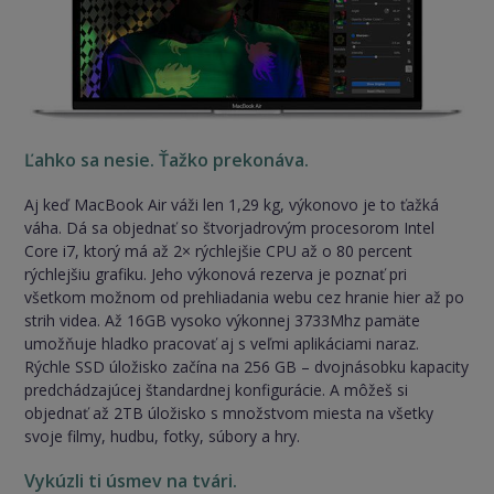
Ľahko sa nesie. Ťažko prekonáva.
Aj keď MacBook Air váži len 1,29 kg, výkonovo je to ťažká
váha. Dá sa objednať so štvorjadrovým procesorom Intel
Core i7, ktorý má až 2× rýchlejšie CPU až o 80 percent
rýchlejšiu grafiku. Jeho výkonová rezerva je poznať pri
všetkom možnom od prehliadania webu cez hranie hier až po
strih videa. Až 16GB vysoko výkonnej 3733Mhz pamäte
umožňuje hladko pracovať aj s veľmi aplikáciami naraz.
Rýchle SSD úložisko začína na 256 GB – dvojnásobku kapacity
predchádzajúcej štandardnej konfigurácie. A môžeš si
objednať až 2TB úložisko s množstvom miesta na všetky
svoje filmy, hudbu, fotky, súbory a hry.
Vykúzli ti úsmev na tvári.