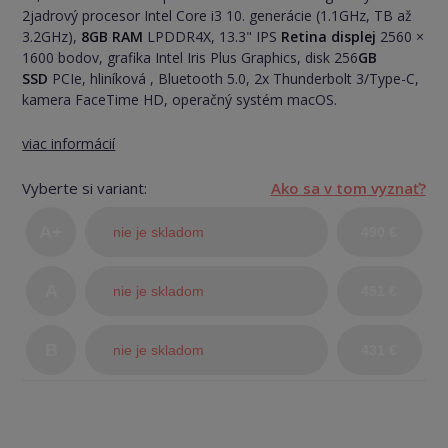
2jadrový procesor Intel Core i3 10. generácie (1.1GHz, TB až
3.2GHz),
8GB RAM
LPDDR4X, 13.3" IPS
Retina displej
2560 ×
1600 bodov, grafika Intel Iris Plus Graphics, disk 256
GB
SSD
PCIe, hliníková , Bluetooth 5.0, 2x Thunderbolt 3/Type-C,
kamera FaceTime HD, operačný systém macOS.
viac informácií
Vyberte si variant:
Ako sa v tom vyznať?
A+
nie je skladom
490 €
(TOP
A
nie je skladom
451 €
stav)
B
nie je skladom
431 €