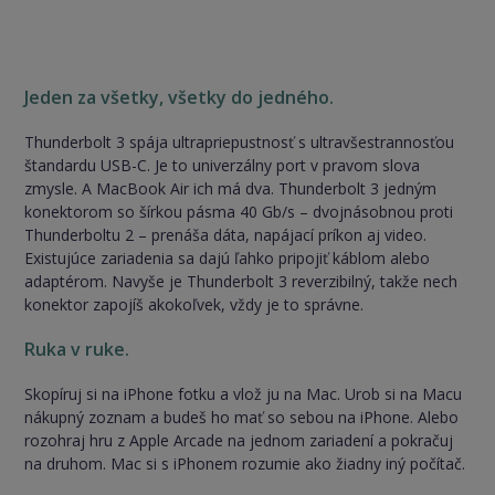
Jeden za všetky, všetky do jedného.
Thunderbolt 3 spája ultrapriepustnosť s ultravšestrannosťou
štandardu USB-C. Je to univerzálny port v pravom slova
zmysle. A MacBook Air ich má dva. Thunderbolt 3 jedným
konektorom so šírkou pásma 40 Gb/s – dvojnásobnou proti
Thunderboltu 2 – prenáša dáta, napájací príkon aj video.
Existujúce zariadenia sa dajú ľahko pripojiť káblom alebo
adaptérom. Navyše je Thunderbolt 3 reverzibilný, takže nech
konektor zapojíš akokoľvek, vždy je to správne.
Ruka v ruke.
Skopíruj si na iPhone fotku a vlož ju na Mac. Urob si na Macu
nákupný zoznam a budeš ho mať so sebou na iPhone. Alebo
rozohraj hru z Apple Arcade na jednom zariadení a pokračuj
na druhom. Mac si s iPhonem rozumie ako žiadny iný počítač.