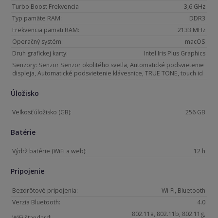
Turbo Boost Frekvencia
3,6 GHz
Typ pamäte RAM:
DDR3
Frekvencia pamäti RAM:
2133 MHz
Operačný systém:
macOS
Druh grafickej karty:
Intel Iris Plus Graphics
Senzory: Senzor Senzor okolitého svetla, Automatické podsvietenie
displeja, Automatické podsvietenie klávesnice, TRUE TONE, touch id
Úložisko
Veľkosť úložisko (GB):
256 GB
Batérie
Výdrž batérie (WiFi a web):
12 h
Pripojenie
Bezdrôtové pripojenia:
Wi-Fi, Bluetooth
Verzia Bluetooth:
4.0
802.11a, 802.11b, 802.11g,
WiFi štandard: