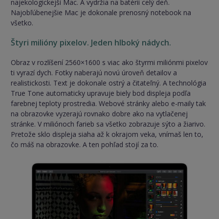
najekologickejší Mac. A vydržia na batérii celý deň.
Najobľúbenejšie Mac je dokonale prenosný notebook na
všetko.
Štyri milióny pixelov. Jeden hlboký nádych.
Obraz v rozlíšení 2560×1600 s viac ako štyrmi miliónmi pixelov
ti vyrazí dych. Fotky naberajú novú úroveň detailov a
realistickosti. Text je dokonale ostrý a čitateľný. A technológia
True Tone automaticky upravuje biely bod displeja podľa
farebnej teploty prostredia. Webové stránky alebo e-maily tak
na obrazovke vyzerajú rovnako dobre ako na vytlačenej
stránke. V miliónoch farieb sa všetko zobrazuje sýto a žiarivo.
Pretože sklo displeja siaha až k okrajom veka, vnímaš len to,
čo máš na obrazovke. A ten pohľad stojí za to.