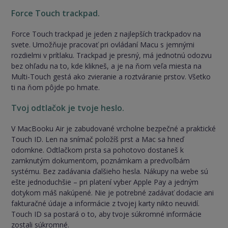
Force Touch trackpad​.
Force Touch trackpad je jeden z najlepších trackpadov na
svete. Umožňuje pracovať pri ovládaní Macu s jemnými
rozdielmi v prítlaku. Trackpad je presný, má jednotnú odozvu
bez ohľadu na to, kde klikneš, a je na ňom veľa miesta na
Multi-Touch gestá ako zvieranie a roztváranie prstov. Všetko
ti na ňom pôjde po hmate.
Tvoj odtlačok je tvoje heslo.
V MacBooku Air je zabudované vrcholne bezpečné a praktické
Touch ID. Len na snímač položíš prst a Mac sa hneď
odomkne. Odtlačkom prsta sa pohotovo dostaneš k
zamknutým dokumentom, poznámkam a predvoľbám
systému. Bez zadávania ďalšieho hesla. Nákupy na webe sú
ešte jednoduchšie – pri platení vyber Apple Pay a jedným
dotykom máš nakúpené. Nie je potrebné zadávať dodacie ani
fakturačné údaje a informácie z tvojej karty nikto neuvidí.
Touch ID sa postará o to, aby tvoje súkromné informácie
zostali súkromné.