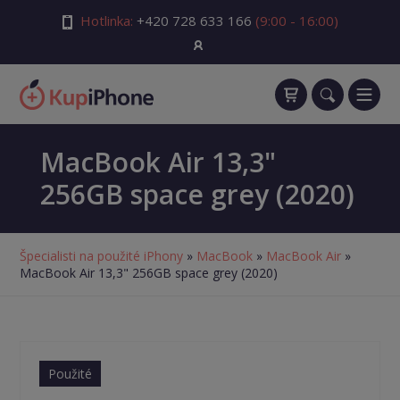
Hotlinka:
+420 728 633 166
(9:00 - 16:00)
MacBook Air 13,3"
256GB space grey (2020)
Špecialisti na použité iPhony
»
MacBook
»
MacBook Air
»
MacBook Air 13,3" 256GB space grey (2020)
Použité