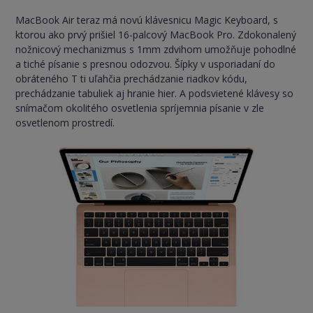
MacBook Air teraz má novú klávesnicu Magic Keyboard, s
ktorou ako prvý prišiel 16-palcový MacBook Pro. Zdokonalený
nožnicový mechanizmus s 1mm zdvihom umožňuje pohodlné
a tiché písanie s presnou odozvou. Šípky v usporiadaní do
obráteného T ti uľahčia prechádzanie riadkov kódu,
prechádzanie tabuliek aj hranie hier. A podsvietené klávesy so
snímačom okolitého osvetlenia spríjemnia písanie v zle
osvetlenom prostredí.