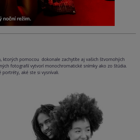
m, ktorých pomocou dokonale zachytíte aj vašich štvornohých
hytených fotografií vytvorí monochromatické snímky ako zo štúdia.
portréty, aké ste si vysnívali.