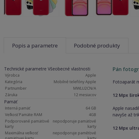
Popis a parametre
Podobné produkty
Technické parametre Všeobecné vlastnosti
Pán fotogr
Výrobca
Apple
Fotoaparát m
Kategória
Mobilné telefóny Apple
Partnumber
MWLU2CN/A
12 Mpx širo
Záruka
12 mesiacov
Pamäť
Apple nasadi
Interná pamäť
64 GB
navyše až tri
Veľkosť Pamäte RAM
4GB
Podporované pamäťové
nepodporuje pamäťové
karty
karty
12 Mpx ultr
Maximálna veľkosť
nepodporuje paměťové
pamäťovej karty
karty