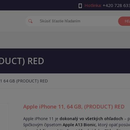
Hotlinka:
+420 728 63
Hľ
ODUCT) RED
 11 64 GB (PRODUCT) RED
Apple iPhone 11, 64 GB, (PRODUCT) RED
Apple iPhone 11 je
dokonalý vo všetkých ohľadoch
– p
špičkovým čipsetom
Apple A13 Bionic
, ktorý opäť posú