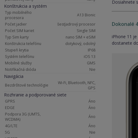
Dosiahnete s 
Konštrukcia a systém
Typ mobilného
A13 Bionic
procesora
Dokonalé 4
Počet jadier
šesťjadrový procesor
Počet SIM kariet
Single SIM
iPhone 11 je 
Typ Sim karty
nano SIM + eSIM
dostanete do
Konštrukcia telefónu
dotykový, odolný
Stupeň krytia
IP68
Systém telefónu
iOS 13
Mobilné služby
GMS
Notifikačná dióda
Nie
Navigácia
Wi-Fi, Bluetooth, NFC,
Bezdrôtové technológie
GPS
Rozhranie a podporované siete
GPRS
Áno
EDGE
Áno
Podpora 3G (UMTS,
Áno
WCDMA)
4G/LTE
Áno
5G
Nie