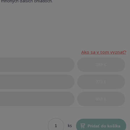
 mnohých ďalších ohľadoch.
.
Ako sa v tom vyznať?
392 €
373 €
353 €
ks
Pridať do košíka