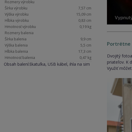
Rozmery výrobku
Šírka výrobku
7,57 cm
Výška výrobku
15,09 cm
Hĺbka výrobku
0,83 cm
Hmotnosť výrobku
0,19 kg
Rozmery balenia
Šírka balenia
9,9 cm
Portrétne 
Výška balenia
5,5 cm
Hĺbka balenia
17,3 cm
Dvojitý foto
Hmotnosť balenia
0,47 kg
priateľov. K 
Obsah balení:škatuľka, USB kábel, ihla na sim
Využiť môžete