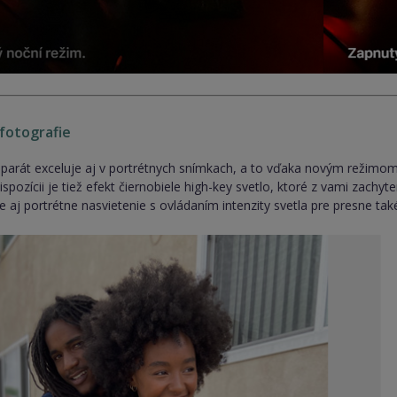
fotografie
aparát exceluje aj v portrétnych snímkach, a to vďaka novým režimo
dispozícii je tiež efekt čiernobiele high-key svetlo, ktoré z vami zac
 aj portrétne nasvietenie s ovládaním intenzity svetla pre presne také 