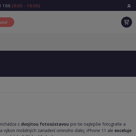
3 166
(9:00 - 16:00)
adať
richádza s
dvojitou fotosústavou
pre tie najlepšie fotografie a
va výkon mobilných zariadení omnoho ďalej. iPhone 11 ale
exceluje