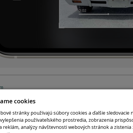
im
 je nový nočný režim, vďaka ktorému fotoaparát prejasní temné scény, 
vame cookies
rného svetla alebo čohokoľvek iného.
bové stránky používajú súbory cookies a ďalšie sledovacie 
 vylepšenia používateľského prostredia, zobrazenia prispô
 reklám, analýzy návštevnosti webových stránok a zistenia 