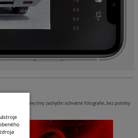
takže aj za úplnej tmy zachytíte úchvatné fotografie, bez potreby
nástroje
sobeného
zdroja