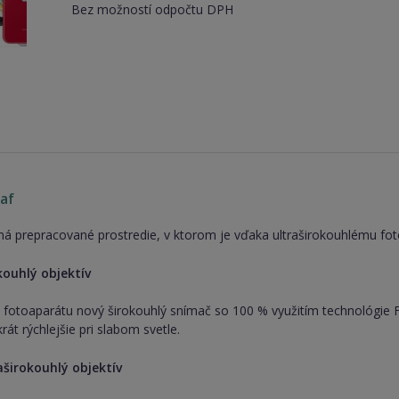
Bez možností odpočtu DPH
af
á prepracované prostredie, v ktorom je vďaka ultraširokouhlému foto
kouhlý objektív
l fotoaparátu nový širokouhlý snímač so 100 % využitím technológie F
krát rýchlejšie pri slabom svetle.
aširokouhlý objektív