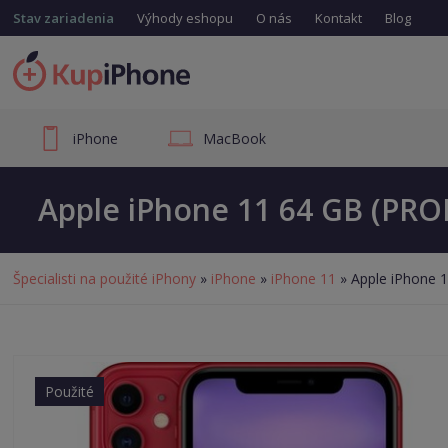
Stav zariadenia
Výhody eshopu
O nás
Kontakt
Blog
iPhone
MacBook
Apple iPhone 11 64 GB (PR
Špecialisti na použité iPhony
»
iPhone
»
iPhone 11
» Apple iPhone
Použité