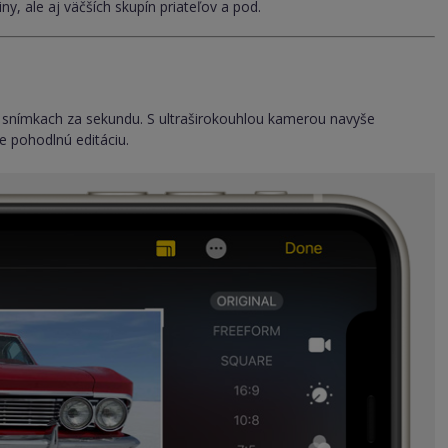
iny, ale aj väčších skupín priateľov a pod.
 60 snímkach za sekundu. S ultraširokouhlou kamerou navyše
e pohodlnú editáciu.