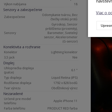
návštevn
Výkon nabíjania
18
Senzory a zabezpečenie
Viac o 
Odomykanie tvárou, Bez
Zabezpečenie
čtečky otisků prstů
Gyroskop, Senzor
Upresn
priblíženia (proximity),
Senzory
Barometer, Svetelný
senzor, Akcelerometer
(G-senzor)
Konektivita a rozhranie
Konektor
Lightning konektor
3,5 jack
Nie
Displej
Uhlopriečka displeja
6.1 "
(palce)
Typ displeja
Liquid Retina (IPS)
Rozlíšenie displeja
1792 x 828 bodů
Tvar výrezu
Obdĺžnikový výrez
Nezaradené
Určené pre model
Apple iPhone 11
telefónu
Farba telefónu
PRODUCT RED farba