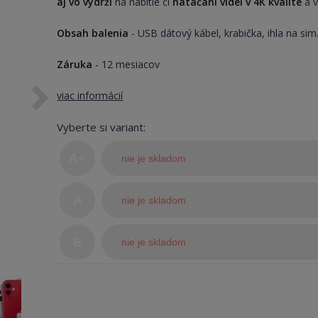
aj vo výdrži
na nabitie či
natáčaní videí v 4K kvalite
a v
Obsah balenia
- USB dátový kábel, krabička, ihla na sim
Záruka
- 12 mesiacov
viac informácií
Vyberte si variant:
A+
nie je skladom
(TOP
A
nie je skladom
stav)
B
nie je skladom