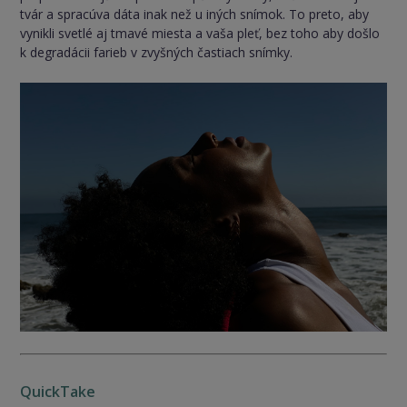
tvár a spracúva dáta inak než u iných snímok. To preto, aby
vynikli svetlé aj tmavé miesta a vaša pleť, bez toho aby došlo
k degradácii farieb v zvyšných častiach snímky.
QuickTake