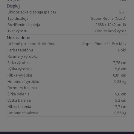
Displej
Uhlopriečka displeja (palce)
6.5 "
Typ displeja
Super Retina (OLED)
Rozlíšenie displeja
2688 x 1242 bodů
Tvar výrezu
Obdĺžnikový výrez
Nezaradené
Určené pre model telefónu
Apple iPhone 11 Pro Max
Farba telefónu
Gold
Rozmery výrobku
Šírka výrobku
7,78 cm
Výška výrobku
15,8 cm
Hĺbka výrobku
0,81 cm
Hmotnosť výrobku
0,23 kg
Rozmery balenia
Šírka balenia
9,6 cm
Výška balenia
5,2 cm
Hĺbka balenia
17,7 cm
Hmotnosť balenia
0,56 kg