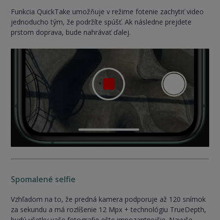
Funkcia QuickTake umožňuje v režime fotenie zachytiť video
jednoducho tým, že podržíte spúšť. Ak následne prejdete
prstom doprava, bude nahrávať ďalej.
Spomalené selfie
Vzhľadom na to, že predná kamera podporuje až 120 snímok
za sekundu a má rozlíšenie 12 Mpx + technológiu TrueDepth,
budú všetky vaše fotografie ešte impozantnejšie. Navyše