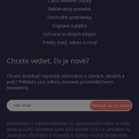
Často kladené otázky
Reklamačný poriadok
Obchodné podmienky
Doprava a platba
Ochrana osobných údajov
Predaj starý, odnes si nový
Chcete vedieť, čo je nové?
Chcete dostávať najnovšie informácie o zľavách, akciách a
pod.? Prihláste sa k odberu noviniek prostredníctvom
newslettra.
Prihlásiť sa na odber
Prihlásením k odberu súhlasíte so spracovaním vášho e-mailu.
Bude použitý výhradne nami (ADI Mobile s.r.o.) a výhradne na
zasielanie informácií o novinkách. Súhlas možno kedykoľvek