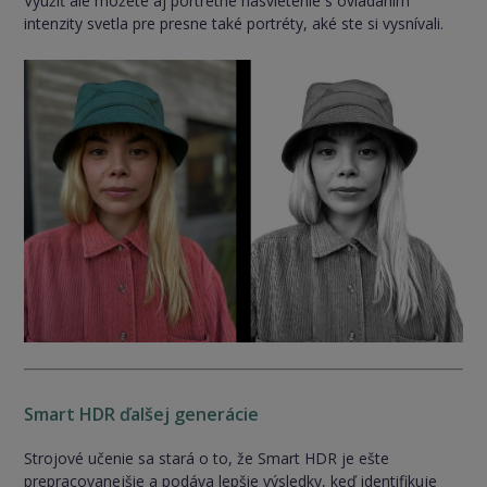
Využiť ale môžete aj portrétne nasvietenie s ovládaním
intenzity svetla pre presne také portréty, aké ste si vysnívali.
Smart HDR ďalšej generácie
Strojové učenie sa stará o to, že Smart HDR je ešte
prepracovanejšie a podáva lepšie výsledky, keď identifikuje