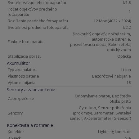
Svetelnosť zadného fotoaparátu
f/1.8
Počet objektívov predného
1
fotoaparátu
Rozlíšenie predného fotoaparátu
12 Mpx (4032 x 3024)
Svetelnosť predného fotoaparátu
f/2.2
širokouhlý objektív, nočný režim,
automatické ostrenie,
Funkcie fotoaparátu
prisvetľovacia dióda, Bokeh efekt,
optický zoom
Stabilizácia obrazu
Optická
Akumulátor
Typ akumulátora
Li-Ion
Vlastnosti baterie
Bezdrôtové nabíjanie
Výkon nabíjania
18
Senzory a zabezpečenie
Odomykanie tvárou, Bez čtečky
Zabezpečenie
otisků prstů
Gyroskop, Senzor priblíženia
Senzory
(proximity), Barometer, Svetelný
senzor, Akcelerometer (G-senzor)
Konektivita a rozhranie
Konektor
Lightning konektor
3,5 jack
Nie