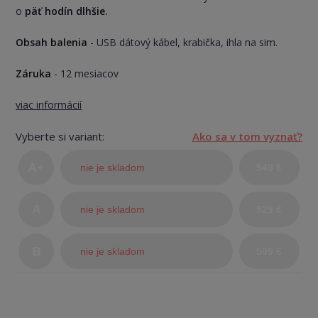
o
päť hodín dlhšie.
Obsah balenia
- USB dátový kábel, krabička, ihla na sim.
Záruka
- 12 mesiacov
viac informácií
Vyberte si variant:
Ako sa v tom vyznať?
A+
nie je skladom
549 €
(TOP
A
nie je skladom
529 €
stav)
B
nie je skladom
509 €