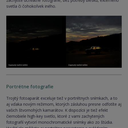
zachytíte úchvatné fotografie, bez potreby blesku, externého
svetla či čohokoľvek iného.
Portrétne fotografie
Trojitý fotoaparát exceluje tiež v portrétnych snímkach, a to
aj vďaka novým režimom, ktorých zásluhou presne odfotíte aj
vašich štvornohých kamarátov. K dispozícii je tiež efekt
čiernobiele high-key svetlo, ktoré z vami zachytených
fotografií vytvorí monochromatické snímky ako zo štúdia.