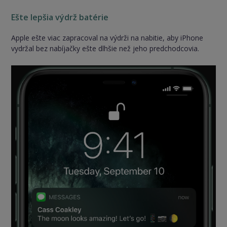
Ešte lepšia výdrž batérie
Apple ešte viac zapracoval na výdrži na nabitie, aby iPhone
vydržal bez nabíjačky ešte dlhšie než jeho predchodcovia.