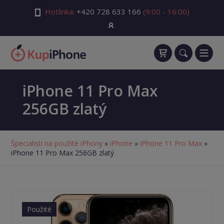
Hotlinka:
+420 728 633 166
(9:00 - 16:00)
iPhone 11 Pro Max
256GB zlatý
Špecialisti na použité iPhony
»
iPhone
»
iPhone 11 Pro Max
»
iPhone 11 Pro Max 256GB zlatý
Použité