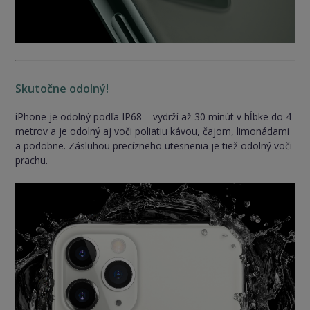
Skutočne odolný!
iPhone je odolný podľa IP68 – vydrží až 30 minút v hĺbke do 4
metrov a je odolný aj voči poliatiu kávou, čajom, limonádami
a podobne. Zásluhou precízneho utesnenia je tiež odolný voči
prachu.