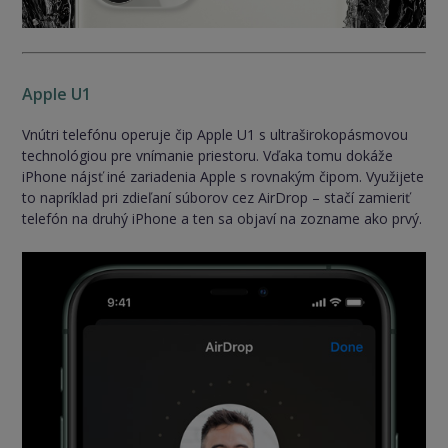
Apple U1
Vnútri telefónu operuje čip Apple U1 s ultraširokopásmovou
technológiou pre vnímanie priestoru. Vďaka tomu dokáže
iPhone nájsť iné zariadenia Apple s rovnakým čipom. Využijete
to napríklad pri zdieľaní súborov cez AirDrop – stačí zamieriť
telefón na druhý iPhone a ten sa objaví na zozname ako prvý.