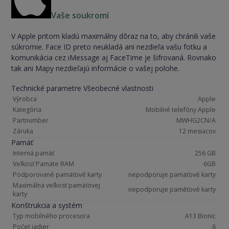
Vaše soukromí
V Apple pritom kladú maximálny dôraz na to, aby chránili vaše
súkromie. Face ID preto neukladá ani nezdieľa vašu fotku a
komunikácia cez iMessage aj FaceTime je šifrovaná. Rovnako
tak ani Mapy nezdieľajú informácie o vašej polohe.
Technické parametre Všeobecné vlastnosti
Výrobca
Apple
Kategória
Mobilné telefóny Apple
Partnumber
MWHG2CN/A
Záruka
12 mesiacov
Pamäť
Interná pamäť
256 GB
Veľkosť Pamäte RAM
6GB
Podporované pamäťové karty
nepodporuje pamäťové karty
Maximálna veľkosť pamäťovej
nepodporuje paměťové karty
karty
Konštrukcia a systém
Typ mobilného procesora
A13 Bionic
Počet jadier
6