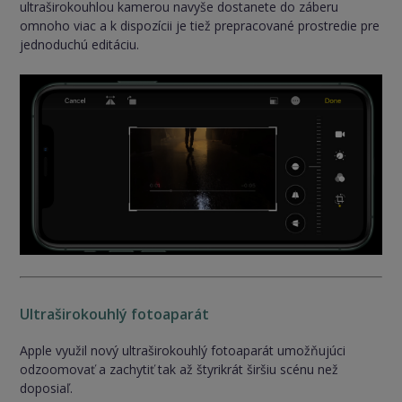
ultraširokouhlou kamerou navyše dostanete do záberu
omnoho viac a k dispozícii je tiež prepracované prostredie pre
jednoduchú editáciu.
Ultraširokouhlý fotoaparát
Apple využil nový ultraširokouhlý fotoaparát umožňujúci
odzoomovať a zachytiť tak až štyrikrát širšiu scénu než
doposiaľ.