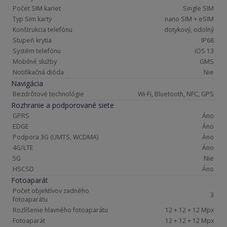
Počet SIM kariet
Single SIM
Typ Sim karty
nano SIM + eSIM
Konštrukcia telefónu
dotykový, odolný
Stupeň krytia
IP68
Systém telefónu
iOS 13
Mobilné služby
GMS
Notifikačná dióda
Nie
Navigácia
Bezdrôtové technológie
Wi-Fi, Bluetooth, NFC, GPS
Rozhranie a podporované siete
GPRS
Áno
EDGE
Áno
Podpora 3G (UMTS, WCDMA)
Áno
4G/LTE
Áno
5G
Nie
HSCSD
Áno
Fotoaparát
Počet objektívov zadného
3
fotoaparátu
Rozlíšenie hlavného fotoaparátu
12 + 12 + 12 Mpx
Fotoaparát
12 + 12 + 12 Mpx