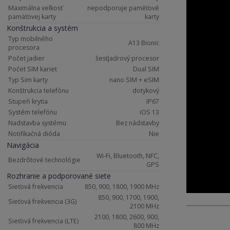
Maximálna veľkosť
nepodporuje paměťové
pamäťovej karty
karty
Konštrukcia a systém
Typ mobilného
A13 Bionic
procesora
Počet jadier
šesťjadrový procesor
Počet SIM kariet
Dual SIM
Typ Sim karty
nano SIM + eSIM
Konštrukcia telefónu
dotykový
Stupeň krytia
IP67
Systém telefónu
iOS 13
Nadstavba systému
Bez nádstavby
Notifikačná dióda
Nie
Navigácia
Wi-Fi, Bluetooth, NFC,
Bezdrôtové technológie
GPS
Rozhranie a podporované siete
Sieťová frekvencia
850, 900, 1800, 1900 MHz
850, 900, 1700, 1900,
Sieťová frekvencia (3G)
2100 MHz
2100, 1800, 2600, 900,
Sieťová frekvencia (LTE)
800 MHz