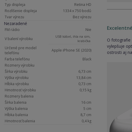
Typ displeja
Retina HD
Rozlíšenie displeja
1334 x 750 bodů
Tvar výrezu
Bez výrezu
Nezaradené
Excelentné
FM rádio
Nie
USB kábel, ihla na sim,
V balení výrobku
O fotografie
krabička
vylepšuje op
Určené pre model
Apple iPhone SE (2020)
ostrosti aj n
telefónu
Farba telefónu
Black
Rozmery výrobku
Šírka výrobku
6,73 cm
Výška výrobku
13,84 cm
Hĺbka výrobku
0,73 cm
Hmotnosť výrobku
0,15 kg
Rozmery balenia
Šírka balenia
16 cm
Výška balenia
5 cm
Hĺbka balenia
8,7 cm
Hmotnosť balenia
0,4 kg