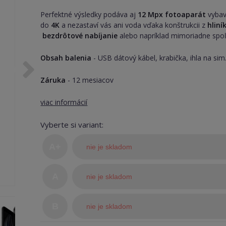
Perfektné výsledky podáva aj
12 Mpx fotoaparát
vybav
do
4K
a nezastaví vás ani voda vďaka konštrukcii z
hliní
bezdrôtové nabíjanie
alebo napríklad mimoriadne spoľ
Obsah balenia
- USB dátový kábel, krabička, ihla na sim
Záruka
- 12 mesiacov
viac informácií
Vyberte si variant:
A+
nie je skladom
(TOP
A
nie je skladom
stav)
B
nie je skladom