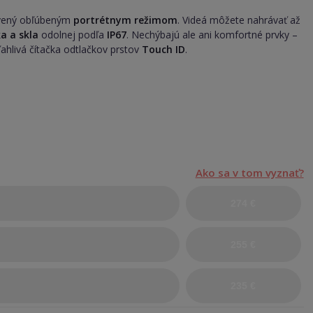
ený obľúbeným
portrétnym režimom
. Videá môžete nahrávať až
ka a skla
odolnej podľa
IP67
. Nechýbajú ale ani komfortné prvky –
ahlivá čítačka odtlačkov prstov
Touch ID
.
.
Ako sa v tom vyznať?
274 €
255 €
235 €