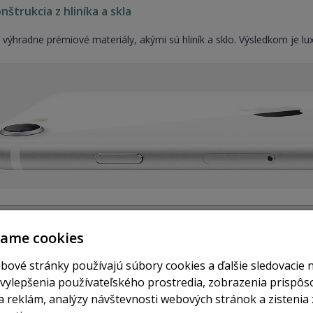
štrukcia z hliníka a skla
l výhradne prémiové materiály, akými sú hliník a sklo. Výsledkom je 
vame cookies
ý Retina HD displej
bové stránky používajú súbory cookies a ďalšie sledovacie 
7-palcového Retina HD displeja znamená nielen pôsobivý vizuálny záži
 vylepšenia používateľského prostredia, zobrazenia prispô
y.
 reklám, analýzy návštevnosti webových stránok a zistenia 