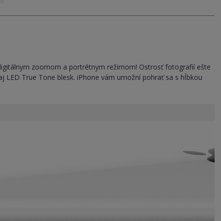
× digitálnym zoomom a portrétnym režimom! Ostrosť fotografií ešte
o aj LED True Tone blesk. iPhone vám umožní pohrať sa s hĺbkou