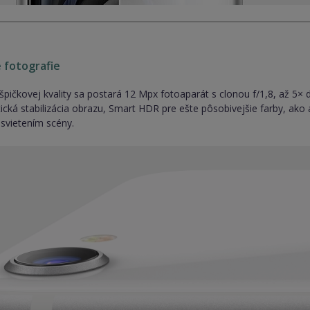
 fotografie
 špičkovej kvality sa postará 12 Mpx fotoaparát s clonou f/1,8, až 5
tická stabilizácia obrazu, Smart HDR pre ešte pôsobivejšie farby, ak
asvietením scény.