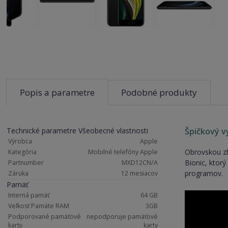
Popis a parametre
Podobné produkty
Technické parametre Všeobecné vlastnosti
Špičkový v
Výrobca
Apple
Obrovskou zbr
Kategória
Mobilné telefóny Apple
Bionic, ktorý
Partnumber
MXD12CN/A
programov.
Záruka
12 mesiacov
Pamäť
Interná pamäť
64 GB
Veľkosť Pamäte RAM
3GB
Podporované pamäťové
nepodporuje pamäťové
karty
karty