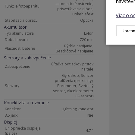
návštevn
automatické ostrenie,
Funkcie fotoaparátu
prisvetľovacia dióda,
Bokeh efekt
Viac o 
Stabilizácia obrazu
Optická
Akumulátor
Upresn
Typ akumulátora
Li-Ion
Doba hovoru
720 min
Rýchle nabíjanie,
Vlastnosti baterie
Bezdrôtové nabíjanie
Senzory a zabezpečenie
Čítačka odtlačkov prstov
Zabezpečenie
na tele
Gyroskop, Senzor
priblíženia (proximity),
Senzory
Barometer, Svetelný
senzor, Akcelerometer
(G-senzor)
Konektivita a rozhranie
Konektor
Lightning konektor
3,5 jack
Nie
Displej
Uhlopriečka displeja
4.7 "
(palce)