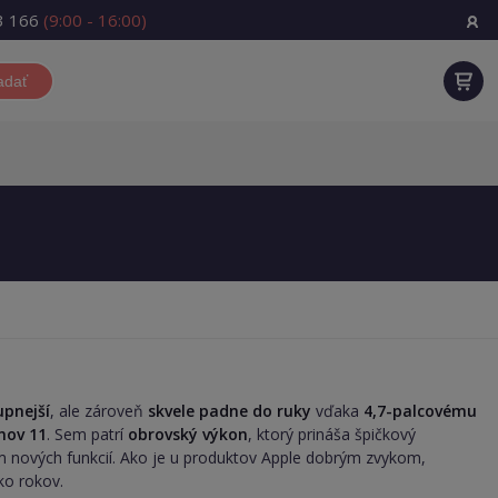
3 166
(9:00 - 16:00)
adať
upnejší
, ale zároveň
skvele padne do ruky
vďaka
4,7-palcovému
nov 11
. Sem patrí
obrovský výkon
, ktorý prináša špičkový
nových funkcií. Ako je u produktov Apple dobrým zvykom,
ko rokov.