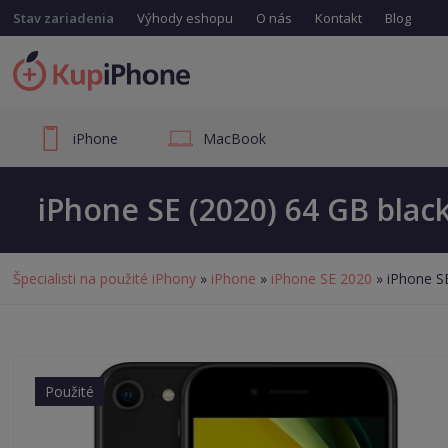
Stav zariadenia
Výhody eshopu
O nás
Kontakt
Blog
iPhone
MacBook
iPhone SE (2020) 64 GB blac
Špecialisti na použité iPhony
»
iPhone
»
iPhone SE 2020
» iPhone SE
Použité