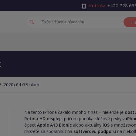
Hotlinka:
+420 728 63
Hľ
k
 (2020) 64 GB black
Na tento iPhone čakalo mnoho z nás – nielenže je
dost
Retina HD displeji
, pričom ponúka kľúčové prvky z
iPho
čipset
Apple A13 Bionic
alebo aktuálny
iOS
s množstvom 
môžete sa spoľahnúť na
softvérovú podporu
na niekoľ