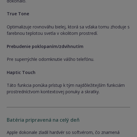
dokonalo.
True Tone
Optimalizuje rovnováhu bielej, ktorá sa vďaka tomu zhoduje s
farebnou teplotou svetla v okolitom prostredí.
Prebudenie poklopaním/zdvihnutím
Pre superrýchle odomknutie vášho telefónu.
Haptic Touch
Táto funkcia ponúka prístup k tým najdôležitejším funkciám
prostredníctvom kontextovej ponuky a skratky.
Batéria pripravená na celý deň
Apple dokonale zladil hardvér so softvérom, čo znamená