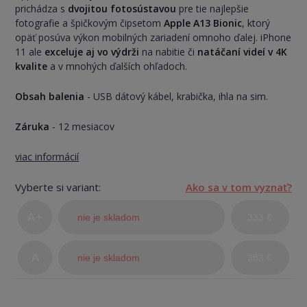
prichádza s
dvojitou fotosústavou
pre tie najlepšie
fotografie a špičkovým čipsetom
Apple A13 Bionic
, ktorý
opäť posúva výkon mobilných zariadení omnoho ďalej. iPhone
11 ale
exceluje aj vo výdrži
na nabitie či
natáčaní videí v 4K
kvalite
a v mnohých ďalších ohľadoch.
Obsah balenia
- USB dátový kábel, krabička, ihla na sim.
Záruka
- 12 mesiacov
viac informácií
Vyberte si variant:
Ako sa v tom vyznať?
A+
nie je skladom
333 €
(TOP
A
nie je skladom
353 €
stav)