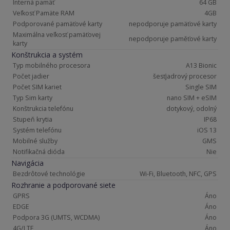
Interná pamäť
64 GB
Veľkosť Pamäte RAM
4GB
Podporované pamäťové karty
nepodporuje pamäťové karty
Maximálna veľkosť pamäťovej
nepodporuje paměťové karty
karty
Konštrukcia a systém
Typ mobilného procesora
A13 Bionic
Počet jadier
šesťjadrový procesor
Počet SIM kariet
Single SIM
Typ Sim karty
nano SIM + eSIM
Konštrukcia telefónu
dotykový, odolný
Stupeň krytia
IP68
Systém telefónu
iOS 13
Mobilné služby
GMS
Notifikačná dióda
Nie
Navigácia
Bezdrôtové technológie
Wi-Fi, Bluetooth, NFC, GPS
Rozhranie a podporované siete
GPRS
Áno
EDGE
Áno
Podpora 3G (UMTS, WCDMA)
Áno
4G/LTE
Áno