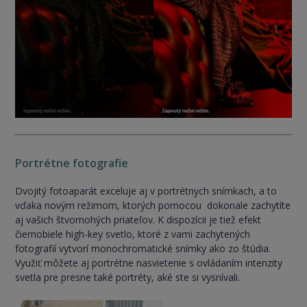
Portrétne fotografie
Dvojitý fotoaparát exceluje aj v portrétnych snímkach, a to
vďaka novým režimom, ktorých pomocou dokonale zachytíte
aj vašich štvornohých priateľov. K dispozícii je tiež efekt
čiernobiele high-key svetlo, ktoré z vami zachytených
fotografií vytvorí monochromatické snímky ako zo štúdia.
Využiť môžete aj portrétne nasvietenie s ovládaním intenzity
svetla pre presne také portréty, aké ste si vysnívali.