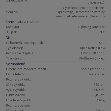
Zabezpečenie
otisků prstů
Gyroskop, Senzor priblíženia
Senzory
(proximity), Barometer, Svetelný
senzor, Akcelerometer (G-senzor)
Konektivita a rozhranie
Konektor
Lightning konektor
3,5 jack
Nie
Displej
Uhlopriečka displeja (palce)
6.1 "
Typ displeja
Liquid Retina (IPS)
Rozlíšenie displeja
1792 x 828 bodů
Tvar výrezu
Obdĺžnikový výrez
Nezaradené
Určené pre model telefónu
Apple iPhone 11
Farba telefónu
biela farba
Rozmery výrobku
Šírka výrobku
7,57 cm
Výška výrobku
15,09 cm
Hĺbka výrobku
0,83 cm
Hmotnosť výrobku
0,19 kg
Rozmery balenia
Šírka balenia
9,9 cm