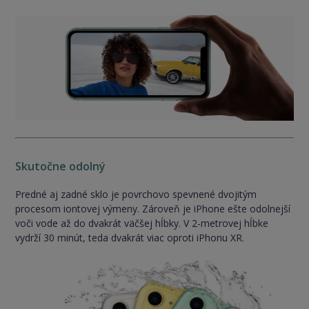
Skutočne odolný
Predné aj zadné sklo je povrchovo spevnené dvojitým
procesom iontovej výmeny. Zároveň je iPhone ešte odolnejší
voči vode až do dvakrát väčšej hĺbky. V 2-metrovej hĺbke
vydrží 30 minút, teda dvakrát viac oproti iPhonu XR.