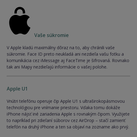
Vaše súkromie
V Apple kladú maximálny dôraz na to, aby chránili vaše
súkromie. Face ID preto neukladá ani nezdieľa vašu fotku a
komunikácia cez iMessage aj FaceTime je šifrovaná. Rovnako
tak ani Mapy nezdieľajú informácie o vašej polohe.
Apple U1
Vnútri telefónu operuje čip Apple U1 s ultraširokopásmovou
technológiou pre vnímanie priestoru. Vďaka tomu dokáže
iPhone nájsť iné zariadenia Apple s rovnakým čipom. Využijete
to napríklad pri zdieľaní súborov cez AirDrop – stačí zamieriť
telefón na druhý iPhone a ten sa objaví na zozname ako prvý.