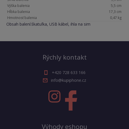
Výška balenia
5,5 cm
Hĺbka balenia
17,3 cm
Hmotnosť balenia
0,47 kg
Obsah balení:škatuľka, USB kábel, ihla na sim
Rýchly kontakt
+420 728 633 166
info@kupiphone.cz
Výhody eshopu