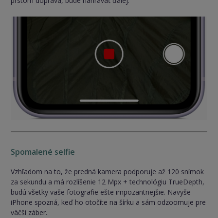
prstom doprava, bude nahrávať ďalej.
Spomalené selfie
Vzhľadom na to, že predná kamera podporuje až 120 snímok
za sekundu a má rozlíšenie 12 Mpx + technológiu TrueDepth,
budú všetky vaše fotografie ešte impozantnejšie. Navyše
iPhone spozná, keď ho otočíte na šírku a sám odzoomuje pre
väčší záber.