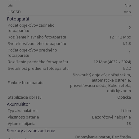
5G
Nie
HSCSD
Áno
Fotoaparát
Počet objektívov zadného
2
fotoaparátu
Rozlíšenie hlavného fotoaparátu
12 + 12 Mpx
Svetelnosť zadného fotoaparátu
f/1.8
Počet objektívov predného
1
fotoaparátu
Rozlíšenie predného fotoaparátu
12 Mpx (4032 x 3024)
Svetelnosť predného fotoaparátu
f/2.2
širokouhlý objektív, nočný režim,
automatické ostrenie,
Funkcie fotoaparátu
prisvetľovacia dióda, Bokeh efekt,
optický zoom
Stabilizácia obrazu
Optická
Akumulátor
Typ akumulátora
Li-Ion
Vlastnosti baterie
Bezdrôtové nabíjanie
Výkon nabíjania
18
Senzory a zabezpečenie
Odomykanie tvárou, Bez čtečky