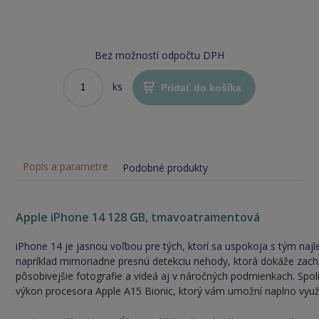
stav)
Bez možností odpočtu DPH
ks
Pridať do košíka
Popis a parametre
Podobné produkty
Apple iPhone 14 128 GB, tmavoatramentová
iPhone 14 je jasnou voľbou pre tých, ktorí sa uspokoja s tým najl
napríklad mimoriadne presnú detekciu nehody, ktorá dokáže zach
pôsobivejšie fotografie a videá aj v náročných podmienkach. Spol
výkon procesora Apple A15 Bionic, ktorý vám umožní naplno využiť