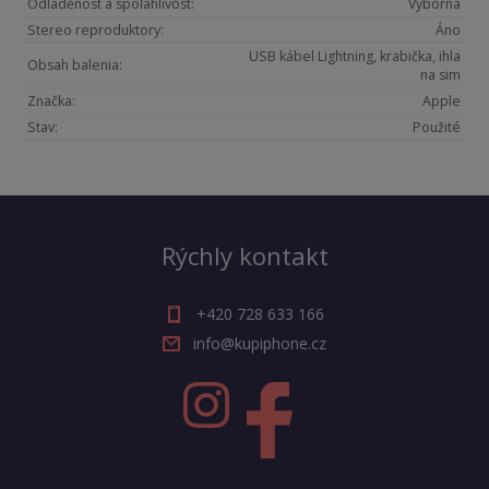
Odladěnost a spoľahlivost:
Výborná
Stereo reproduktory:
Áno
USB kábel Lightning, krabička, ihla
Obsah balenia:
na sim
Značka:
Apple
Stav:
Použité
Rýchly kontakt
+420 728 633 166
info@kupiphone.cz