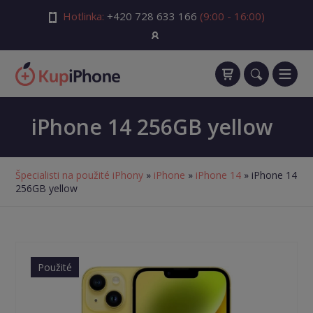
Hotlinka:
+420 728 633 166
(9:00 - 16:00)
iPhone 14 256GB yellow
Špecialisti na použité iPhony
»
iPhone
»
iPhone 14
» iPhone 14
256GB yellow
Použité