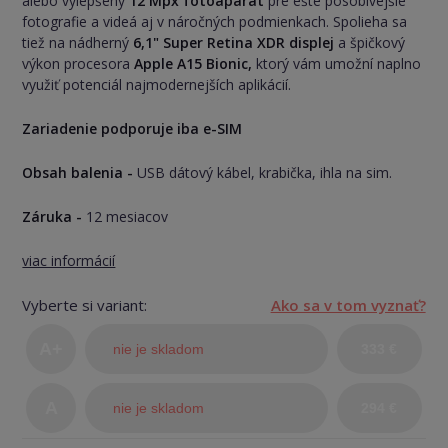
alebo vylepšený
12 Mpx fotoaparát
pre ešte pôsobivejšie
fotografie a videá aj v náročných podmienkach. Spolieha sa
tiež na nádherný
6,1" Super Retina XDR displej
a špičkový
výkon procesora
Apple A15 Bionic,
ktorý vám umožní naplno
využiť potenciál najmodernejších aplikácií.
Zariadenie podporuje iba e-SIM
Obsah balenia -
USB dátový kábel, krabička, ihla na sim.
Záruka -
12 mesiacov
viac informácií
Vyberte si variant:
Ako sa v tom vyznať?
A+
nie je skladom
333 €
(TOP
A
nie je skladom
294 €