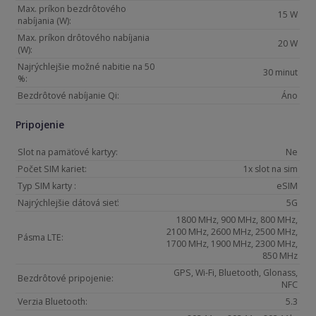
Max. príkon bezdrôtového
15 W
nabíjania (W):
Max. príkon drôtového nabíjania
20 W
(W):
Najrýchlejšie možné nabitie na 50
30 minut
%:
Bezdrôtové nabíjanie Qi:
Áno
Pripojenie
Slot na pamäťové kartyy:
Ne
Počet SIM kariet:
1x slot na sim
Typ SIM karty :
eSIM
Najrýchlejšie dátová sieť:
5G
1800 MHz, 900 MHz, 800 MHz,
2100 MHz, 2600 MHz, 2500 MHz,
Pásma LTE:
1700 MHz, 1900 MHz, 2300 MHz,
850 MHz
GPS, Wi-Fi, Bluetooth, Glonass,
Bezdrôtové pripojenie:
NFC
Verzia Bluetooth:
5.3