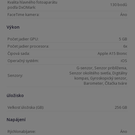
Kvalita hlavného fotoaparátu
130 bodů
podľa DxOMark:
FaceTime kamera:
Áno
Výkon
Počet jadier GPU:
5 GB
Počet jadier procesora:
6x
Čipová sada:
Apple A15 Bionic
Operačný systém:
iOS
G-senzor, Senzor priblíženia,
Senzor okolitého svetla, Digitálny
Senzory:
kompas, Gyroskopický senzor,
Barometer, Čítačka tváre
úložisko
Veľkosť úložiska (GB):
256 GB
Napájení
Rýchlonabíjanie:
Áno