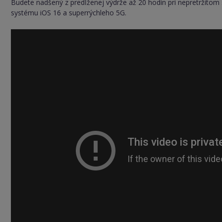
Budete nadšený z predĺženej výdrže až 20 hodín pri nepretržitom
systému iOS 16 a superrýchleho 5G.