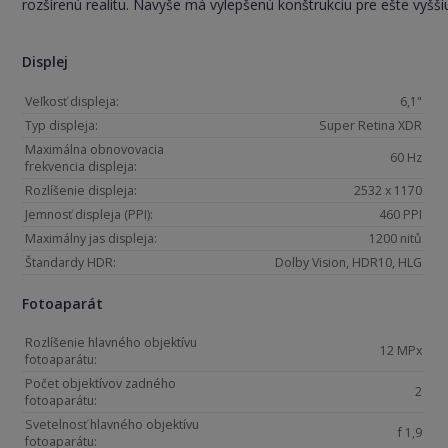
rozšírenú realitu. Navyše má vylepšenú konštrukciu pre ešte vyššiu
Displej
Veľkosť displeja:
6,1"
Typ displeja:
Super Retina XDR
Maximálna obnovovacia
60 Hz
frekvencia displeja:
Rozlíšenie displeja:
2532 x 1170
Jemnosť displeja (PPI):
460 PPI
Maximálny jas displeja:
1200 nitů
Štandardy HDR:
Dolby Vision, HDR10, HLG
Fotoaparát
Rozlíšenie hlavného objektívu
12 MPx
fotoaparátu:
Počet objektívov zadného
2
fotoaparátu:
Svetelnosť hlavného objektívu
f 1,9
fotoaparátu: