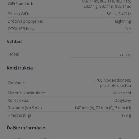
802.11ax, 802.11a, 802.11b,
WiFi štandard:
802.11g, 802.11n, 802.11ac
Pásma WiFi:
5GHz, 2,4GHz
Drôtová pripojenie:
Lightning
OTG/USB host:
Ne
Vzhľad
Farba:
yellow
Konštrukcia
IP68, Vodeodolnosť,
Odolnosť:
prachotesnosťou
Materiál konštrukcie:
sklo / oceľ
Konštrukcia:
Dotykový
Rozmery (V x Š x H):
147 mm (V), 72 mm (Š), 7 mm (H)
Hmotnosť (g):
173 g
Ďalšie informácie