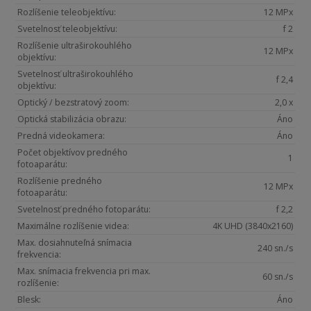
Rozlíšenie teleobjektívu:
12 MPx
Svetelnosť teleobjektívu:
f 2
Rozlíšenie ultraširokouhlého
12 MPx
objektívu:
Svetelnosť ultraširokouhlého
f 2,4
objektívu:
Optický / bezstratový zoom:
2,0 x
Optická stabilizácia obrazu:
Áno
Predná videokamera:
Áno
Počet objektívov predného
1
fotoaparátu:
Rozlíšenie predného
12 MPx
fotoaparátu:
Svetelnosť predného fotoparátu:
f 2,2
Maximálne rozlíšenie videa:
4K UHD (3840x2160)
Max. dosiahnuteľná snímacia
240 sn./s
frekvencia:
Max. snímacia frekvencia pri max.
60 sn./s
rozlíšenie:
Blesk:
Áno