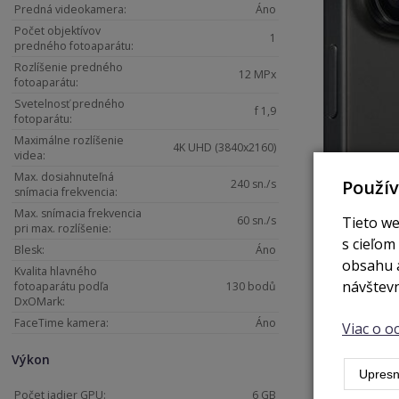
Predná videokamera:
Áno
Počet objektívov
1
predného fotoaparátu:
Rozlíšenie predného
12 MPx
fotoaparátu:
Svetelnosť predného
f 1,9
fotoparátu:
Maximálne rozlíšenie
4K UHD (3840x2160)
videa:
Max. dosiahnuteľná
Použí
240 sn./s
snímacia frekvencia:
Max. snímacia frekvencia
Tieto we
60 sn./s
pri max. rozlíšenie:
s cieľom
Blesk:
Áno
obsahu a
Kvalita hlavného
návštevn
fotoaparátu podľa
130 bodů
DxOMark:
FaceTime kamera:
Áno
Viac o 
Výkon
Upresn
Počet jadier GPU:
6 GB