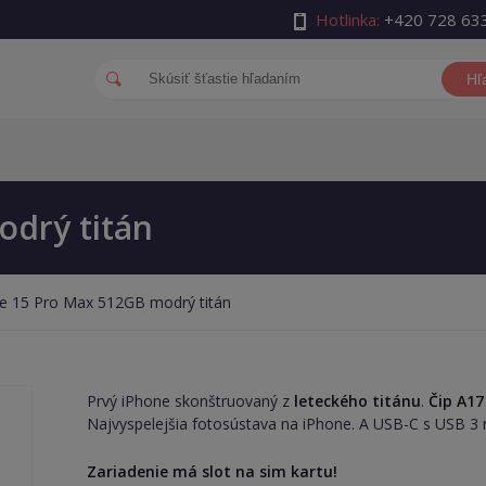
Hotlinka:
+420 728 63
Hľ
drý titán
e 15 Pro Max 512GB modrý titán
Prvý iPhone skonštruovaný z
leteckého titánu
.
Čip A17
Najvyspelejšia fotosústava na iPhone. A USB-C s USB 3
Zariadenie má slot na sim kartu!