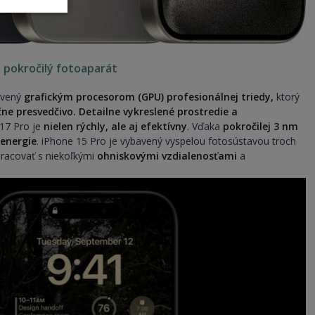
 pokročilý fotoaparát
bavený
grafickým procesorom (GPU) profesionálnej triedy,
ktorý
ne presvedčivo. Detailne vykreslené prostredie a
17 Pro je
nielen rýchly, ale aj efektívny
. Vďaka
pokročilej 3 nm
 energie
. iPhone 15 Pro je vybavený vyspelou fotosústavou troch
pracovať s niekoľkými
ohniskovými vzdialenosťami
a