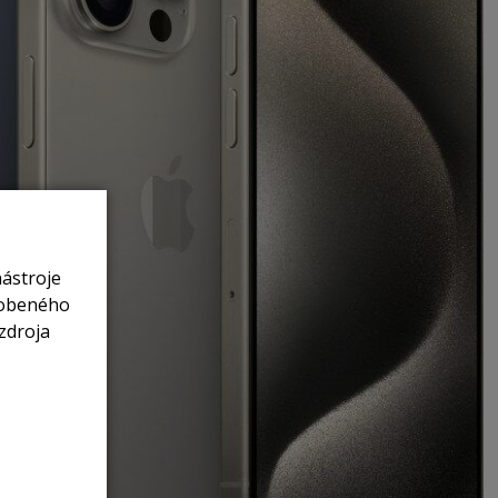
nástroje
sobeného
zdroja