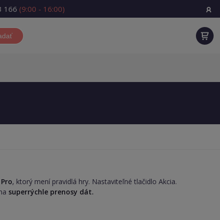
3 166
(9:00 - 16:00)
adať
 Pro
, ktorý mení pravidlá hry. Nastaviteľné tlačidlo Akcia.
 na
superrýchle prenosy dát.