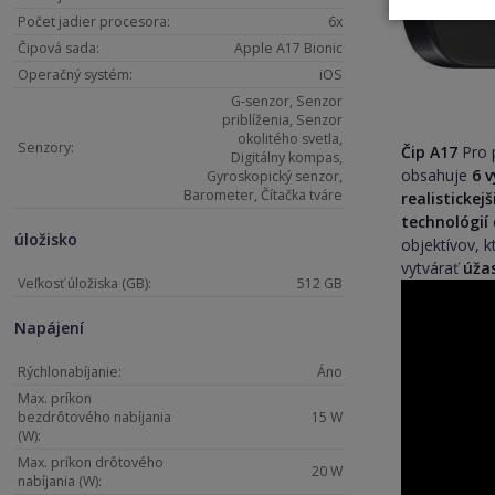
Počet jadier procesora:
6x
Čipová sada:
Apple A17 Bionic
Operačný systém:
iOS
G-senzor, Senzor
priblíženia, Senzor
okolitého svetla,
Senzory:
Čip A17
Pro 
Digitálny kompas,
obsahuje
6 
Gyroskopický senzor,
Barometer, Čítačka tváre
realistickej
technológií
úložisko
objektívov, 
vytvárať
úža
Veľkosť úložiska (GB):
512 GB
Napájení
Rýchlonabíjanie:
Áno
Max. príkon
bezdrôtového nabíjania
15 W
(W):
Max. príkon drôtového
20 W
nabíjania (W):