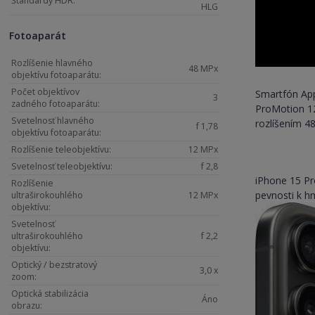
Štandardy HDR:
HLG
Fotoaparát
Rozlíšenie hlavného
48 MPx
objektívu fotoaparátu:
Počet objektívov
Smartfón App
3
zadného fotoaparátu:
ProMotion 12
Svetelnosť hlavného
rozlíšením 
f 1,78
objektívu fotoaparátu:
Rozlíšenie teleobjektívu:
12 MPx
Svetelnosť teleobjektívu:
f 2,8
iPhone 15 Pr
Rozlíšenie
pevnosti k h
ultraširokouhlého
12 MPx
objektívu:
Svetelnosť
ultraširokouhlého
f 2,2
objektívu:
Optický / bezstratový
3,0 x
zoom:
Optická stabilizácia
Áno
obrazu: