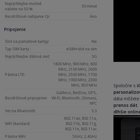
Najrýchlejšie možné
30 minut
nabitie na 50 %:
Bezdrôtové nabíjanie Qi:
Áno
Pripojenie
Slot na pamäťové kartyy:
Ne
Typ SIM karty :
eSIM+slot na sim
Najrýchlejšie dátová sieť:
5G
1800 MHz, 900 MHz, 800
MHz, 2100 MHz, 2600
Pásma LTE:
MHz, 2500 MHz, 1700
MHz, 1900 MHz, 2300
MHz, 850 MHz
Spoločne s
i
personalizo
Galileco, BeiDou, GPS,
Bezdrôtové pripojenie:
Wi-Fi, Bluetooth, Glonass,
dáta môžete 
NFC
prenos dát
.
Verzia Bluetooth:
5.3
dlhšie onlin
802.11ax, 802.11a,
WiFi štandard:
802.11b, 802.11g,
802.11n, 802.11ac
Pásma WiFi:
5GHz, 2,4GHz