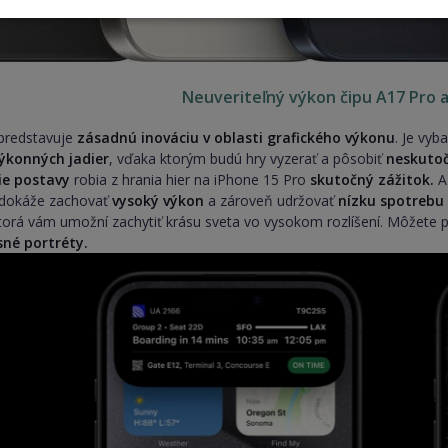
Neuveriteľný výkon čipu A17 Pro a
predstavuje
zásadnú inováciu v oblasti grafického výkonu
. Je vy
výkonných jadier
, vďaka ktorým budú hry vyzerať a pôsobiť
neskutoč
šie postavy
robia z hrania hier na iPhone 15 Pro
skutočný zážitok.
A
dokáže zachovať
vysoký výkon
a zároveň udržovať
nízku spotrebu
ktorá vám umožní zachytiť krásu sveta vo vysokom rozlíšení. Môžete 
sné portréty.