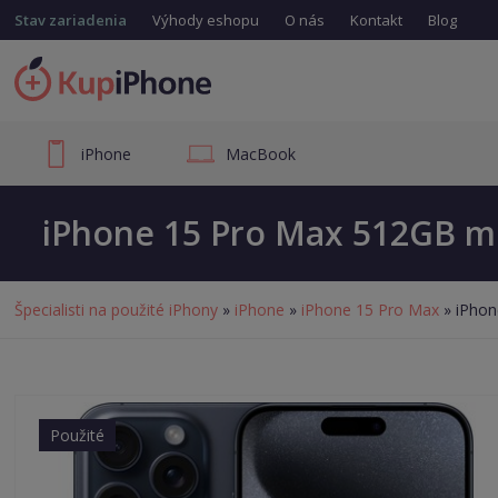
Stav zariadenia
Výhody eshopu
O nás
Kontakt
Blog
iPhone
MacBook
iPhone 15 Pro Max 512GB mo
Špecialisti na použité iPhony
»
iPhone
»
iPhone 15 Pro Max
» iPhon
Použité