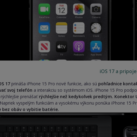
iOS 17 a pripoj
OS 17
prináša iPhone 15 Pro nové funkcie, ako sú
pohľadnice kont
vať svoj telefón
a interakciu so systémom iOS. iPhone 15 Pro podp
rýchlejšie prenášať
rýchlejšie než kedykoľvek predtým. Konektor 
 Napriek vyspelým funkciám a vysokému výkonu ponúka iPhone 15 P
e bez obáv o vybitie batérie.