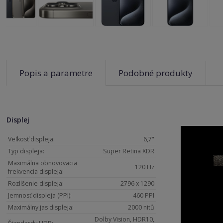
Popis a parametre
Podobné produkty
Displej
Veľkosť displeja:
6,7"
Typ displeja:
Super Retina XDR
Maximálna obnovovacia
120 Hz
frekvencia displeja:
Rozlíšenie displeja:
2796 x 1290
Jemnosť displeja (PPI):
460 PPI
Maximálny jas displeja:
2000 nitů
Dolby Vision, HDR10,