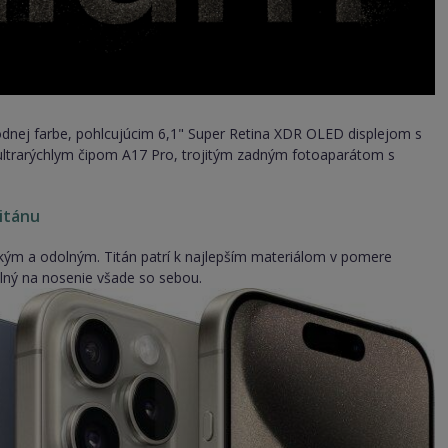
rodnej farbe, pohlcujúcim 6,1" Super Retina XDR OLED displejom s
ltrarýchlym čipom A17 Pro, trojitým zadným fotoaparátom s
itánu
hkým a odolným. Titán patrí k najlepším materiálom v pomere
dlný na nosenie všade so sebou.