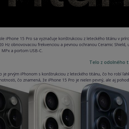
le iPhone 15 Pro sa vyznačuje konštrukciou z leteckého titánu v prí
0 Hz obnovovacou frekvenciou a pevnou ochranou Ceramic Shield, u
48 MPx a portom USB-C.
Telo z odolného t
o je prvým iPhonom s konštrukciou z leteckého titánu, čo ho robí ľa
motnosti, čo znamená, že iPhone 15 Pro je nielen pevný, ale aj poho