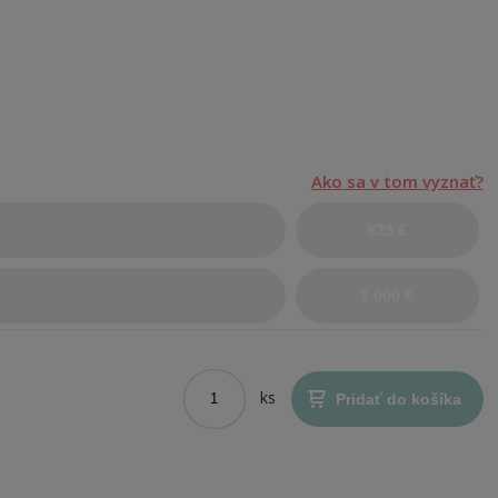
Ako sa v tom vyznať?
823 €
1 000 €
ks
Pridať do košíka