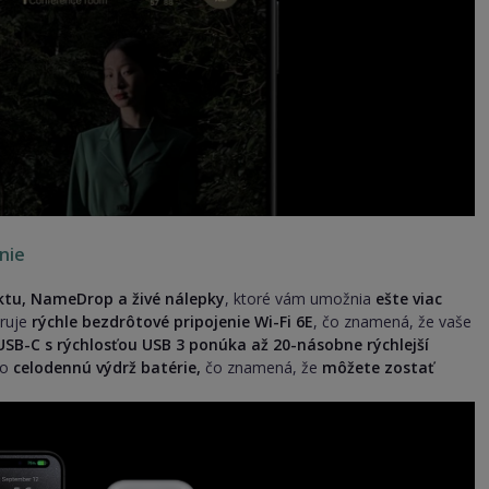
enie
aktu, NameDrop
a živé nálepky
, ktoré vám umožnia
ešte viac
oruje
rýchle bezdrôtové pripojenie Wi-Fi 6E
, čo znamená, že vaše
USB-C s rýchlosťou USB 3 ponúka až 20-násobne rýchlejší
ro
celodennú výdrž batérie,
čo znamená, že
môžete zostať