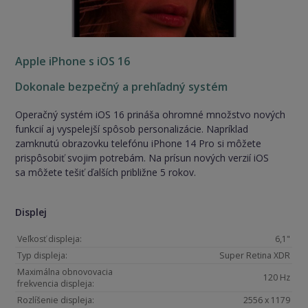
Apple iPhone s iOS 16
Dokonale bezpečný a prehľadný systém
Operačný systém iOS 16 prináša ohromné množstvo nových
funkcií aj vyspelejší spôsob personalizácie. Napríklad
zamknutú obrazovku telefónu iPhone 14 Pro si môžete
prispôsobiť svojim potrebám. Na prísun nových verzií iOS
sa môžete tešiť ďalších približne 5 rokov.
Displej
Veľkosť displeja:
6,1"
Typ displeja:
Super Retina XDR
Maximálna obnovovacia
120 Hz
frekvencia displeja:
Rozlíšenie displeja:
2556 x 1179