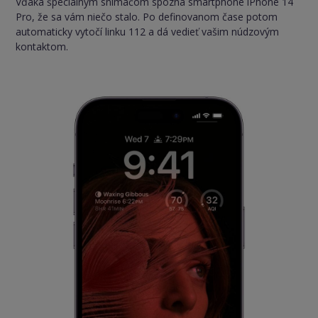
Vďaka špeciálnym snímačom spozná smartphone iPhone 14
Pro, že sa vám niečo stalo. Po definovanom čase potom
automaticky vytočí linku 112 a dá vedieť vašim núdzovým
kontaktom.