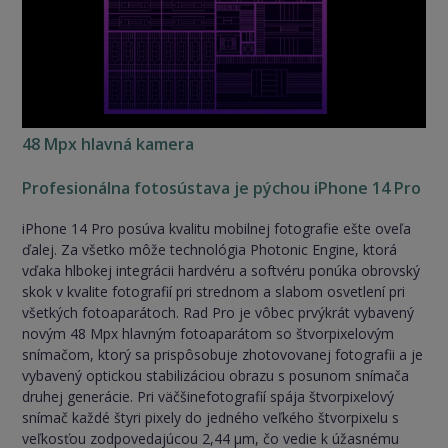
48 Mpx hlavná kamera
Profesionálna fotosústava je pýchou iPhone 14 Pro
iPhone 14 Pro posúva kvalitu mobilnej fotografie ešte oveľa
ďalej. Za všetko môže technológia Photonic Engine, ktorá
vďaka hlbokej integrácii hardvéru a softvéru ponúka obrovský
skok v kvalite fotografií pri strednom a slabom osvetlení pri
všetkých fotoaparátoch. Rad Pro je vôbec prvýkrát vybavený
novým 48 Mpx hlavným fotoaparátom so štvorpixelovým
snímačom, ktorý sa prispôsobuje zhotovovanej fotografii a je
vybavený optickou stabilizáciou obrazu s posunom snímača
druhej generácie. Pri väčšinefotografií spája štvorpixelový
snímač každé štyri pixely do jedného veľkého štvorpixelu s
veľkosťou zodpovedajúcou 2,44 µm, čo vedie k úžasnému