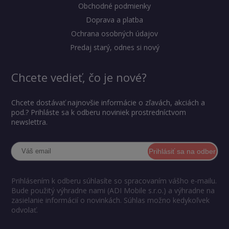
Obchodné podmienky
Doprava a platba
Ochrana osobných údajov
Predaj starý, odnes si nový
Chcete vedieť, čo je nové?
Chcete dostávať najnovšie informácie o zľavách, akciách a
pod.? Prihláste sa k odberu noviniek prostredníctvom
newslettra.
Prihlásiť sa na odber
Prihlásením k odberu súhlasíte so spracovaním vášho e-mailu.
Bude použitý výhradne nami (ADI Mobile s.r.o.) a výhradne na
zasielanie informácií o novinkách. Súhlas možno kedykoľvek
odvolať.