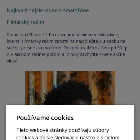
Najkvalitnejšie video v smartfóne
Filmársky režim
Smartfón iPhone 14 Pro zaznamená video v exkluzívnej
kvalite. Filmársky režim zaostrí na najdôležitejšiu osobu na
scéne, presne ako vo filme. Dokonca v 4K rozlíšení pri 30 fps.
A v akčnom režime potom aj z ruky zachytíte skvelé akčné
videá.
Používame cookies
Tieto webové stránky používajú súbory
cookies a ďalšie sledovacie nástroje s cieľom