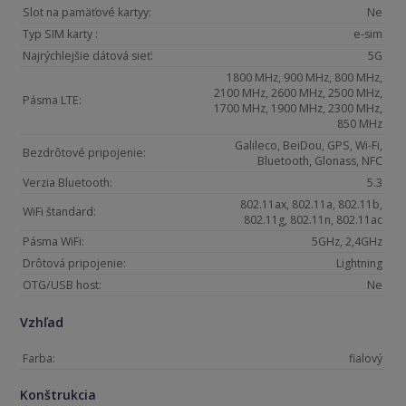
Slot na pamäťové kartyy:
Ne
Typ SIM karty :
e-sim
Najrýchlejšie dátová sieť:
5G
1800 MHz, 900 MHz, 800 MHz,
2100 MHz, 2600 MHz, 2500 MHz,
Pásma LTE:
1700 MHz, 1900 MHz, 2300 MHz,
850 MHz
Galileco, BeiDou, GPS, Wi-Fi,
Bezdrôtové pripojenie:
Bluetooth, Glonass, NFC
Verzia Bluetooth:
5.3
802.11ax, 802.11a, 802.11b,
WiFi štandard:
802.11g, 802.11n, 802.11ac
Pásma WiFi:
5GHz, 2,4GHz
Drôtová pripojenie:
Lightning
OTG/USB host:
Ne
Vzhľad
Farba:
fialový
Konštrukcia