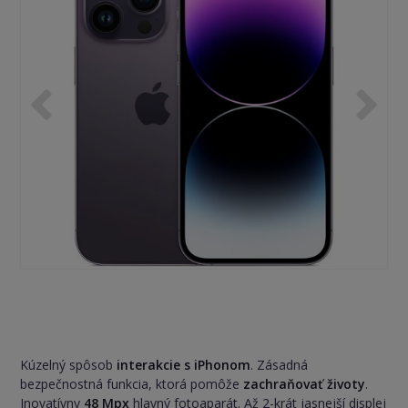
Kúzelný spôsob
interakcie s iPhonom
. Zásadná
bezpečnostná funkcia, ktorá pomôže
zachraňovať životy
.
Inovatívny
48 Mpx
hlavný fotoaparát. Až 2-krát jasnejší displej