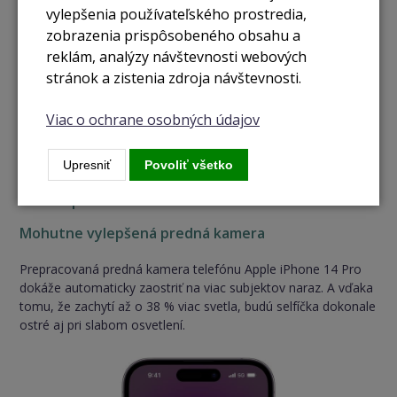
vylepšenia používateľského prostredia,
zobrazenia prispôsobeného obsahu a
reklám, analýzy návštevnosti webových
stránok a zistenia zdroja návštevnosti.
Viac o ochrane osobných údajov
Upresniť
Povoliť všetko
TrueDepth kamera
Mohutne vylepšená predná kamera
Prepracovaná predná kamera telefónu Apple iPhone 14 Pro
dokáže automaticky zaostriť na viac subjektov naraz. A vďaka
tomu, že zachytí až o 38 % viac svetla, budú selfíčka dokonale
ostré aj pri slabom osvetlení.