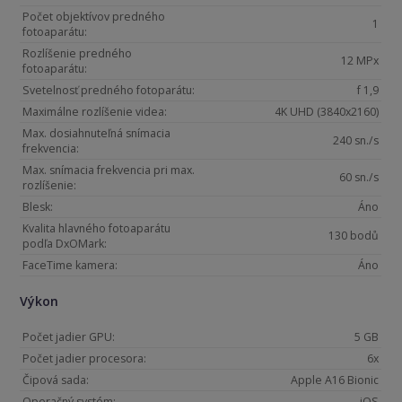
Počet objektívov predného
1
fotoaparátu:
Rozlíšenie predného
12 MPx
fotoaparátu:
Svetelnosť predného fotoparátu:
f 1,9
Maximálne rozlíšenie videa:
4K UHD (3840x2160)
Max. dosiahnuteľná snímacia
240 sn./s
frekvencia:
Max. snímacia frekvencia pri max.
60 sn./s
rozlíšenie:
Blesk:
Áno
Kvalita hlavného fotoaparátu
130 bodů
podľa DxOMark:
FaceTime kamera:
Áno
Výkon
Počet jadier GPU:
5 GB
Počet jadier procesora:
6x
Čipová sada:
Apple A16 Bionic
Operačný systém:
iOS