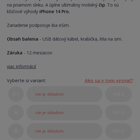
na priamom slnku. A úplne ultimátny mobilný
čip
. To sú
kľúčové výhody
iPhone 14 Pro.
Zariadenie podporuje iba eSim.
Obsah balenia
- USB dátový kábel, krabička, ihla na sim.
Záruka
- 12 mesiacov
viac informácií
Vyberte si variant:
Ako sa v tom vyznať?
A+
nie je skladom
666 €
(TOP
A
nie je skladom
647 €
stav)
B
nie je skladom
627 €