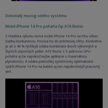
Dokonalý mozog celého systému
Mobil iPhone 14 Pro poháňa čip A16 Bionic
Z hľadiska výkonu nemá mobil iPhone 14 Pro na trhu vôbec
žiadnu konkurenciu. Posúva ho do prémiovej sféry. Konkrétne
je až o 40 % rýchlejší vďaka kombinácii dvoch výkonných a
štyroch úsporných jadier. A16 Bionic s 5-jadrovou GPU
poháňa aj tie najnáročnejšie aplikácie s maximálnou
plynulosťou. A vďaka pokročilej systémovej optimalizácii
vydrží iPhone 14 Pro na batérii aj ten najnáročnejší pracovný
deň.