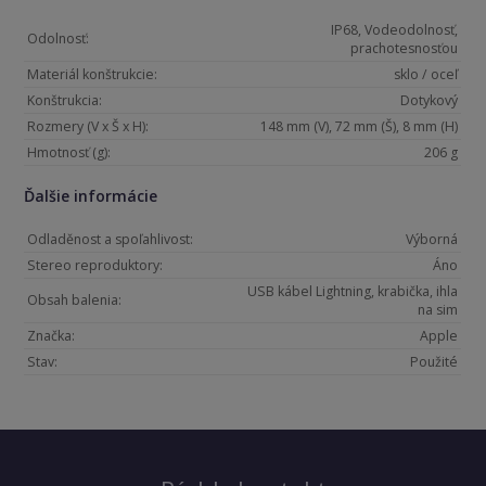
IP68, Vodeodolnosť,
Odolnosť:
prachotesnosťou
Materiál konštrukcie:
sklo / oceľ
Konštrukcia:
Dotykový
Rozmery (V x Š x H):
148 mm (V), 72 mm (Š), 8 mm (H)
Hmotnosť (g):
206 g
Ďalšie informácie
Odladěnost a spoľahlivost:
Výborná
Stereo reproduktory:
Áno
USB kábel Lightning, krabička, ihla
Obsah balenia:
na sim
Značka:
Apple
Stav:
Použité