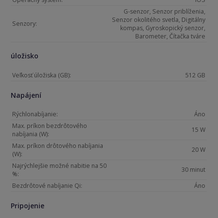
G-senzor, Senzor priblíženia,
Senzor okolitého svetla, Digitálny
Senzory:
kompas, Gyroskopický senzor,
Barometer, Čítačka tváre
úložisko
Veľkosť úložiska (GB):
512 GB
Napájení
Rýchlonabíjanie:
Áno
Max. príkon bezdrôtového
15 W
nabíjania (W):
Max. príkon drôtového nabíjania
20 W
(W):
Najrýchlejšie možné nabitie na 50
30 minut
%:
Bezdrôtové nabíjanie Qi:
Áno
Pripojenie