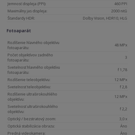
Jemnosť displeja (PPI):
460 PPI
Maximálny jas displeja:
2000 nitů
Štandardy HDR:
Dolby Vision, HDR10, HLG
Fotoaparát
Rozlíšenie hlavného objektívu
48 MPx
fotoaparátu:
Počet objektívov zadného
3
fotoaparátu:
Svetelnosť hlavného objektívu
f 1,78
fotoaparátu:
Rozlíšenie teleobjektívu:
12 MPx
Svetelnosť teleobjektívu:
f 2,8
Rozlíšenie ultraširokouhlého
12 MPx
objektívu:
Svetelnosť ultraširokouhlého
f 2,2
objektívu:
Optický / bezstratový zoom:
3,0 x
Optická stabilizácia obrazu:
Áno
Predná videokamera:
Áno